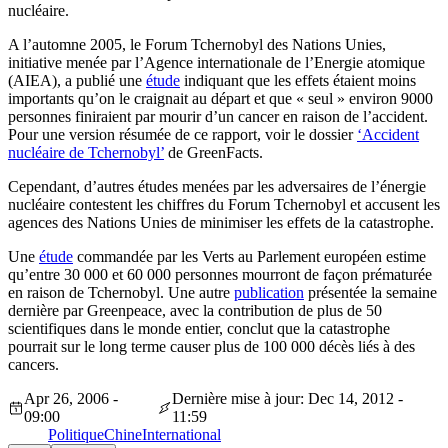
nucléaire.
A l’automne 2005, le Forum Tchernobyl des Nations Unies,
initiative menée par l’Agence internationale de l’Energie atomique
(AIEA), a publié une
étude
indiquant que les effets étaient moins
importants qu’on le craignait au départ et que « seul » environ 9000
personnes finiraient par mourir d’un cancer en raison de l’accident.
Pour une version résumée de ce rapport, voir le dossier
‘Accident
nucléaire de Tchernobyl’
de GreenFacts.
Cependant, d’autres études menées par les adversaires de l’énergie
nucléaire contestent les chiffres du Forum Tchernobyl et accusent les
agences des Nations Unies de minimiser les effets de la catastrophe.
Une
étude
commandée par les Verts au Parlement européen estime
qu’entre 30 000 et 60 000 personnes mourront de façon prématurée
en raison de Tchernobyl. Une autre
publication
présentée la semaine
dernière par Greenpeace, avec la contribution de plus de 50
scientifiques dans le monde entier, conclut que la catastrophe
pourrait sur le long terme causer plus de 100 000 décès liés à des
cancers.
Apr 26, 2006 -
Dernière mise à jour: Dec 14, 2012 -
09:00
11:59
Politique
Chine
International