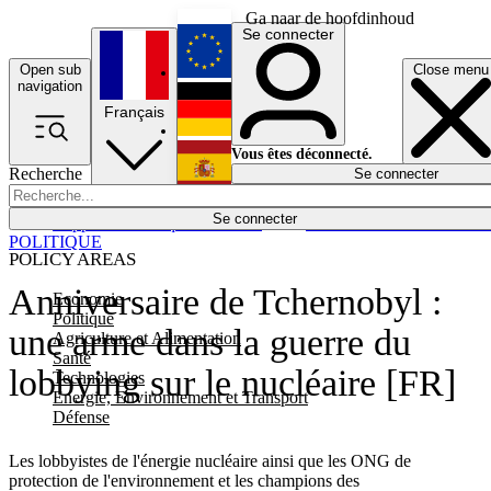
Ga naar de hoofdinhoud
Se connecter
Open sub
Close menu
English
navigation
Français
Deutsch
Vous êtes déconnecté.
Recherche
Se connecter
Español
Lumières éteintes
Se connecter
Rapporteur
Politique
Économie
Newsletters
Evénements
Em
POLITIQUE
POLICY AREAS
Anniversaire de Tchernobyl :
Economie
Politique
une arme dans la guerre du
Agriculture et Alimentation
Santé
lobbying sur le nucléaire [FR]
Technologies
Energie, Environnement et Transport
Défense
Les lobbyistes de l'énergie nucléaire ainsi que les ONG de
protection de l'environnement et les champions des