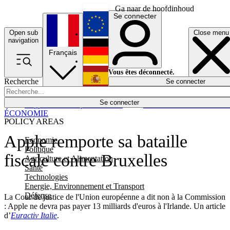
Ga naar de hoofdinhoud
Se connecter
Open sub
Close menu
English
navigation
Français
Deutsch
Vous êtes déconnecté.
Recherche
Se connecter
Español
Lumières éteintes
Se connecter
Rapporteur
Politique
Économie
Newsletters
Evénements
Em
ÉCONOMIE
POLICY AREAS
Apple remporte sa bataille
Economie
Politique
fiscale contre Bruxelles
Agriculture et Alimentation
Santé
Technologies
Energie, Environnement et Transport
Défense
La Cour de justice de l'Union européenne a dit non à la Commission
: Apple ne devra pas payer 13 milliards d'euros à l'Irlande. Un article
d’
Euractiv Italie
.