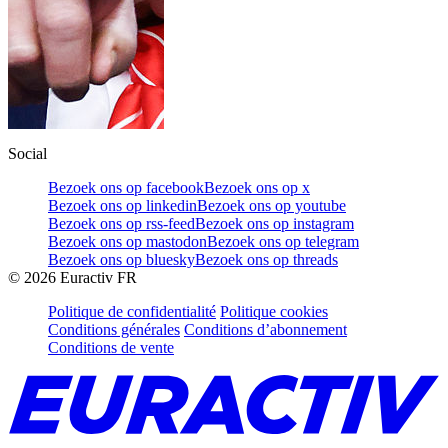
Social
Bezoek ons op facebook
Bezoek ons op x
Bezoek ons op linkedin
Bezoek ons op youtube
Bezoek ons op rss-feed
Bezoek ons op instagram
Bezoek ons op mastodon
Bezoek ons op telegram
Bezoek ons op bluesky
Bezoek ons op threads
©
2026
Euractiv FR
Politique de confidentialité
Politique cookies
Conditions générales
Conditions d’abonnement
Conditions de vente