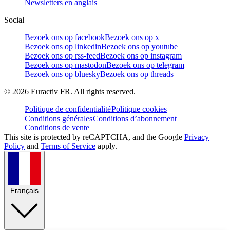
Newsletters en anglais
Social
Bezoek ons op facebook
Bezoek ons op x
Bezoek ons op linkedin
Bezoek ons op youtube
Bezoek ons op rss-feed
Bezoek ons op instagram
Bezoek ons op mastodon
Bezoek ons op telegram
Bezoek ons op bluesky
Bezoek ons op threads
©
2026
Euractiv FR. All rights reserved.
Politique de confidentialité
Politique cookies
Conditions générales
Conditions d’abonnement
Conditions de vente
This site is protected by reCAPTCHA, and the Google
Privacy
Policy
and
Terms of Service
apply.
Français