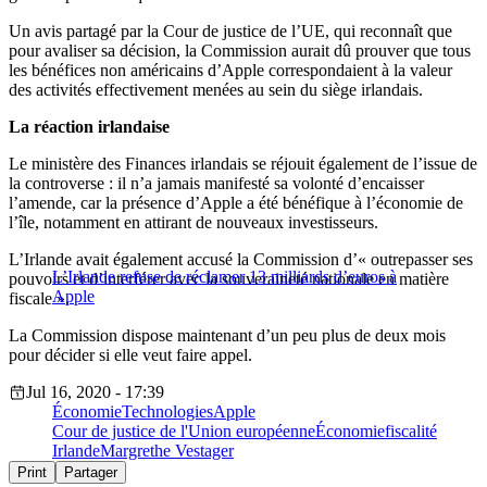
Un avis partagé par la Cour de justice de l’UE, qui reconnaît que
pour avaliser sa décision, la Commission aurait dû prouver que tous
les bénéfices non américains d’Apple correspondaient à la valeur
des activités effectivement menées au sein du siège irlandais.
La réaction irlandaise
Le ministère des Finances irlandais se réjouit également de l’issue de
la controverse : il n’a jamais manifesté sa volonté d’encaisser
l’amende, car la présence d’Apple a été bénéfique à l’économie de
l’île, notamment en attirant de nouveaux investisseurs.
L’Irlande avait également accusé la Commission d’« outrepasser ses
L’Irlande refuse de réclamer 13 milliards d’euros à
pouvoirs et d’interférer avec la souveraineté nationale en matière
Apple
fiscale ».
La Commission dispose maintenant d’un peu plus de deux mois
pour décider si elle veut faire appel.
Jul 16, 2020 - 17:39
Économie
Technologies
Apple
Cour de justice de l'Union européenne
Économie
fiscalité
Irlande
Margrethe Vestager
Print
Partager