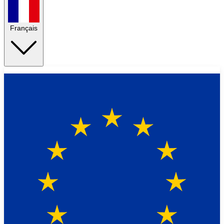
Français