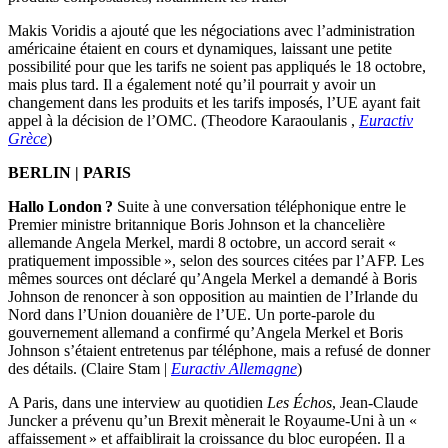
Makis Voridis a ajouté que les négociations avec l’administration
américaine étaient en cours et dynamiques, laissant une petite
possibilité pour que les tarifs ne soient pas appliqués le 18 octobre,
mais plus tard. Il a également noté qu’il pourrait y avoir un
changement dans les produits et les tarifs imposés, l’UE ayant fait
appel à la décision de l’OMC. (Theodore Karaoulanis ,
Euractiv
Grèce
)
BERLIN | PARIS
Hallo London ?
Suite à une conversation téléphonique entre le
Premier ministre britannique Boris Johnson et la chancelière
allemande Angela Merkel, mardi 8 octobre, un accord serait «
pratiquement impossible », selon des sources citées par l’AFP. Les
mêmes sources ont déclaré qu’Angela Merkel a demandé à Boris
Johnson de renoncer à son opposition au maintien de l’Irlande du
Nord dans l’Union douanière de l’UE. Un porte-parole du
gouvernement allemand a confirmé qu’Angela Merkel et Boris
Johnson s’étaient entretenus par téléphone, mais a refusé de donner
des détails. (Claire Stam |
Euractiv Allemagn
e
)
A Paris, dans une interview au quotidien
Les Échos
, Jean-Claude
Juncker a prévenu qu’un Brexit mènerait le Royaume-Uni à un «
affaissement » et affaiblirait la croissance du bloc européen. Il a