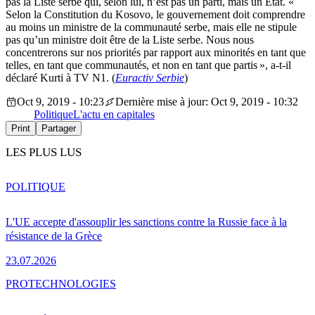
pas la Liste serbe qui, selon lui, n’est pas un parti, mais un État. «
Selon la Constitution du Kosovo, le gouvernement doit comprendre
au moins un ministre de la communauté serbe, mais elle ne stipule
pas qu’un ministre doit être de la Liste serbe. Nous nous
concentrerons sur nos priorités par rapport aux minorités en tant que
telles, en tant que communautés, et non en tant que partis », a-t-il
déclaré Kurti à TV N1. (
Euractiv Serbie
)
Oct 9, 2019 - 10:23
Dernière mise à jour: Oct 9, 2019 - 10:32
Politique
L'actu en capitales
Print
Partager
LES PLUS LUS
POLITIQUE
L'UE accepte d'assouplir les sanctions contre la Russie face à la
résistance de la Grèce
23.07.2026
PRO
TECHNOLOGIES