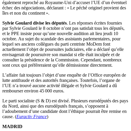
également reproché au Royaume-Uni d’accuser l’UE d’un éventuel
échec des négociations, déclarant : « Le péché originel provient des
îles et non du continent ».
Sylvie Goulard divise les députés
. Les réponses écrites fournies
par Sylvie Goulard le 8 octobre n’ont pas satisfait tous les députés,
et le PPE insiste pour qu’une nouvelle audition ait lieu jeudi 10
octobre. Au sujet du scandale des assistants parlementaires, pour
lequel ses anciens collègues du parti centriste MoDem font
actuellement l’objet de poursuites judiciaires, elle a déclaré qu’elle
envisagerait de poursuivre son mandat si elle était inculpée et de
consulter la présidence de la Commission. Cependant, nombreux
sont ceux qui préféreraient qu’elle démissionne directement.
L’affaire fait toujours l’objet d’une enquête de l’Office européen de
lutte antifraude et des autorités françaises. Toutefois, l’organe de
l’UE n’a trouvé aucune activité illégale et Sylvie Goulard a dû
rembourser environ 45 000 euros.
Le parti socialiste (S & D) est divisé. Plusieurs eurodéputés des pays
du Nord, ainsi que des eurodéputés français, s’opposent à
l’adoubement d’une candidate dont l’éthique pourrait être remise en
cause. (
Euractiv France
)
MADRID