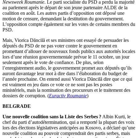
Newsweek Roumanie
. Le parti socialiste du PSD a perdu la majorité
au parlement après le départ de son jeune partenaire ALDE de la
coalition en août. Les autres partis d’opposition ont déposé une
motion de censure, demandant la destitution du gouvernement.
L’opposition compte également sur les votes de certains membres du
PSD.
Mais, Viorica Dăncilă et ses ministres ont essayé de persuader les
députés du PSD de ne pas voter contre le gouvernement en
promettant d’allouer de nouveaux fonds publics aux autorités locales
lors d’une réunion gouvernementale prévue le 11 octobre, un jour
seulement après le vote de confiance. De plus, selon
l’enregistrement audio, le gouvernement promet aux députés qu’ils
auront davantage leur mot à dire dans l’élaboration du budget de
l’année prochaine. On entend aussi Viorica Dăncilă dire que ce qui
est vraiment en jeu dans ce vote ce ne sont pas les postes
ministériels, mais la nomination des procureurs et le traitement des
dossiers de corruption. (
Euractiv Roumanie
)
BELGRADE
Une nouvelle coalition sans la Liste des Serbes ?
Albin Kurti, le
chef du parti d’autodétermination, qui a remporté la plupart des voix
lors des élections législatives anticipées au Kosovo, a déclaré qu’une
nouvelle coalition au pouvoir comprendrait des partis serbes, mais