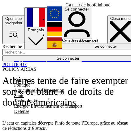
Ga naar de hoofdinhoud
Se connecter
Open sub
Close menu
English
navigation
Français
Deutsch
Vous êtes déconnecté.
Recherche
Se connecter
Español
Lumières éteintes
Se connecter
Rapporteur
Politique
Économie
Newsletters
Evénements
Em
POLITIQUE
POLICY AREAS
Athènes tente de faire exempter
Economie
Politique
son « or blanc » de droits de
Agriculture et Alimentation
Santé
douane américains
Technologies
Energie, Environnement et Transport
Défense
L’actu en capitales décrypte l’info de toute l’Europe, grâce au réseau
de rédactions d’
Euractiv
.