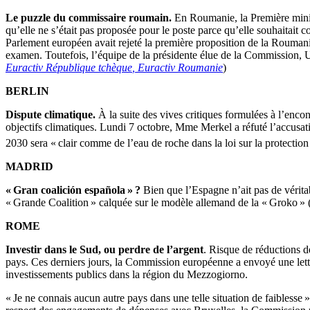
Le puzzle du commissaire roumain.
En Roumanie, la Première minist
qu’elle ne s’était pas proposée pour le poste parce qu’elle souhaitait 
Parlement européen avait rejeté la première proposition de la Rouman
examen. Toutefois, l’équipe de la présidente élue de la Commission, U
Euractiv République tchèque
, Euractiv Roumanie
)
BERLIN
Dispute climatique.
À la suite des vives critiques formulées à l’encon
objectifs climatiques. Lundi 7 octobre, Mme Merkel a réfuté l’accusati
2030 sera « clair comme de l’eau de roche dans la loi sur la protection
MADRID
« Gran coalición española »
?
Bien que l’Espagne n’ait pas de vérita
« Grande Coalition » calquée sur le modèle allemand de la « Groko »
ROME
Investir dans le Sud, ou perdre de l’argent
. Risque de réductions d
pays. Ces derniers jours, la Commission européenne a envoyé une lettr
investissements publics dans la région du Mezzogiorno.
« Je ne connais aucun autre pays dans une telle situation de faiblesse