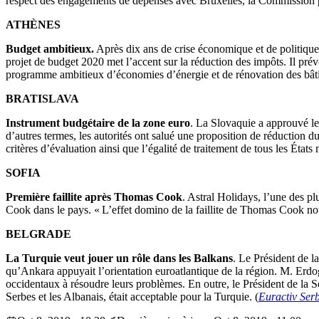
respect des engagements de dépenses avec Bruxelles, la Commission pou
ATHÈNES
Budget ambitieux.
Après dix ans de crise économique et de politique
projet de budget 2020 met l’accent sur la réduction des impôts. Il pré
programme ambitieux d’économies d’énergie et de rénovation des bât
BRATISLAVA
Instrument budgétaire de la zone euro
. La Slovaquie a approuvé le
d’autres termes, les autorités ont salué une proposition de réduction
critères d’évaluation ainsi que l’égalité de traitement de tous les Éta
SOFIA
Première faillite après Thomas Cook
. Astral Holidays, l’une des p
Cook dans le pays. « L’effet domino de la faillite de Thomas Cook no
BELGRADE
La Turquie veut jouer un rôle dans les Balkans
. Le Président de l
qu’Ankara appuyait l’orientation euroatlantique de la région. M. Erdog
occidentaux à résoudre leurs problèmes. En outre, le Président de la 
Serbes et les Albanais, était acceptable pour la Turquie. (
Euractiv Serb