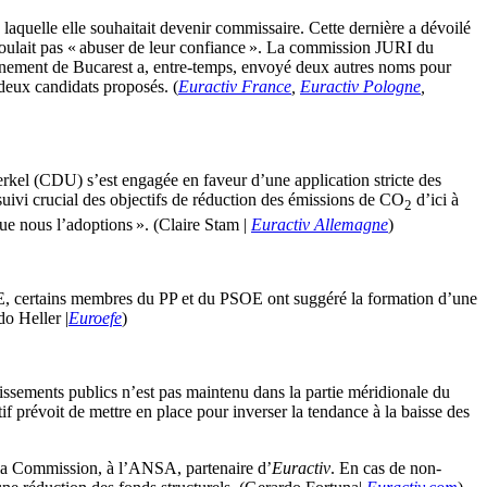
aquelle elle souhaitait devenir commissaire. Cette dernière a dévoilé
e voulait pas « abuser de leur confiance ». La commission JURI du
ernement de Bucarest a, entre-temps, envoyé deux autres noms pour
 deux candidats proposés. (
Euractiv France
,
Euractiv Pologne
,
Merkel (CDU) s’est engagée en faveur d’une application stricte des
suivi crucial des objectifs de réduction des émissions de CO
d’ici à
2
que nous l’adoptions ». (Claire Stam |
Euractiv Allemagne
)
’UE, certains membres du PP et du PSOE ont suggéré la formation d’une
o Heller |
Euroefe
)
tissements publics n’est pas maintenu dans la partie méridionale du
 prévoit de mettre en place pour inverser la tendance à la baisse des
 à la Commission, à l’ANSA, partenaire d’
Euractiv
. En cas de non-