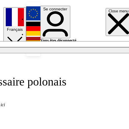
Se connecter
Close menu
English
Français
Deutsch
Vous êtes déconnecté.
Se connecter
Español
Lumières éteintes
ssaire polonais
ici