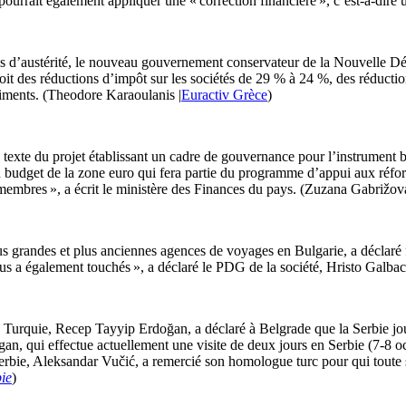
rrait également appliquer une « correction financière », c’est-à-dire 
s d’austérité, le nouveau gouvernement conservateur de la Nouvelle Dém
voit des réductions d’impôt sur les sociétés de 29 % à 24 %, des réducti
iments. (Theodore Karaoulanis |
Euractiv Grèce
)
 texte du projet établissant un cadre de gouvernance pour l’instrument 
 du budget de la zone euro qui fera partie du programme d’appui aux réfo
ts membres », a écrit le ministère des Finances du pays. (Zuzana Gabrižová
lus grandes et plus anciennes agences de voyages en Bulgarie, a déclaré f
us a également touchés », a déclaré le PDG de la société, Hristo Galba
a Turquie, Recep Tayyip Erdoğan, a déclaré à Belgrade que la Serbie jouai
an, qui effectue actuellement une visite de deux jours en Serbie (7-8 oc
Serbie, Aleksandar Vučić, a remercié son homologue turc pour qui toute s
ie
)