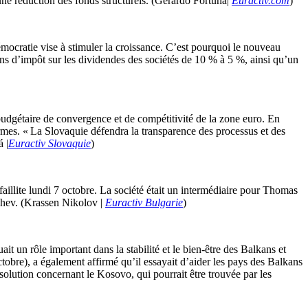
une réduction des fonds structurels. (Gerardo Fortuna|
Euractiv.com
)
ocratie vise à stimuler la croissance. C’est pourquoi le nouveau
ons d’impôt sur les dividendes des sociétés de 10 % à 5 %, ainsi qu’un
budgétaire de convergence et de compétitivité de la zone euro. En
rmes. « La Slovaquie défendra la transparence des processus et des
 |
Euractiv Slovaquie
)
aillite lundi 7 octobre. La société était un intermédiaire pour Thomas
chev. (Krassen Nikolov |
Euractiv Bulgarie
)
t un rôle important dans la stabilité et le bien-être des Balkans et
tobre), a également affirmé qu’il essayait d’aider les pays des Balkans
olution concernant le Kosovo, qui pourrait être trouvée par les