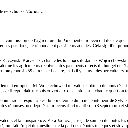
de rédactions d’
Euractiv.
 la commission de l’agriculture du Parlement européen ont décidé que l
er ses positions, ne répondaient pas à leurs attentes. Cela signifie qu’un
ław Kaczyński Kaczyński, chante les louanges de Janusz Wojciechowski. «
rait que les agriculteurs reçoivent des paiements directs du budget de l’UE
n moyenne à 259 euros par hectare, mais il y a aussi des agriculteurs a
lement européen, M. Wojciechowski n’avait pas obtenu de bons résultats
, car il répondait « je suis ouvert aux discussions » à chaque question t
ommissions responsables du portefeuille du marché intérieur de Sylvie 
ir des réponses aux députés européens d’ici mardi soir (8 septembre) et s
leurs et la transparence, Věra Jourová, a reçu le soutien de toutes les
 ont fait l’objet de questions de la part des députés tchèques et slovaqu