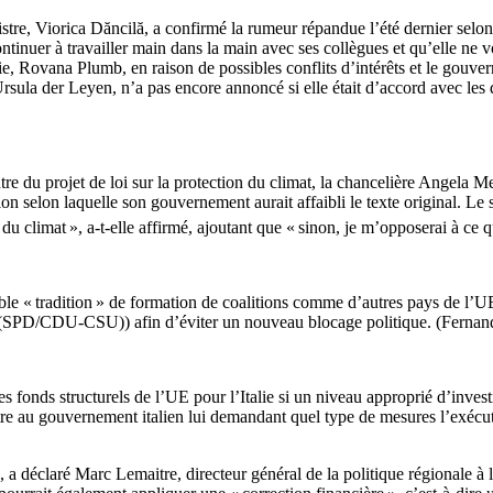
re, Viorica Dăncilă, a confirmé la rumeur répandue l’été dernier selon l
continuer à travailler main dans la main avec ses collègues et qu’elle n
ie, Rovana Plumb, en raison de possibles conflits d’intérêts et le gouv
rsula der Leyen, n’a pas encore annoncé si elle était d’accord avec les
tre du projet de loi sur la protection du climat, la chancelière Angela 
on selon laquelle son gouvernement aurait affaibli le texte original. Le 
 du climat », a-t-elle affirmé, ajoutant que « sinon, je m’opposerai à ce 
ble « tradition » de formation de coalitions comme d’autres pays de l
 (SPD/CDU-CSU)) afin d’éviter un nouveau blocage politique. (Fernand
es fonds structurels de l’UE pour l’Italie si un niveau approprié d’inves
e au gouvernement italien lui demandant quel type de mesures l’exécutif
 », a déclaré Marc Lemaitre, directeur général de la politique régionale