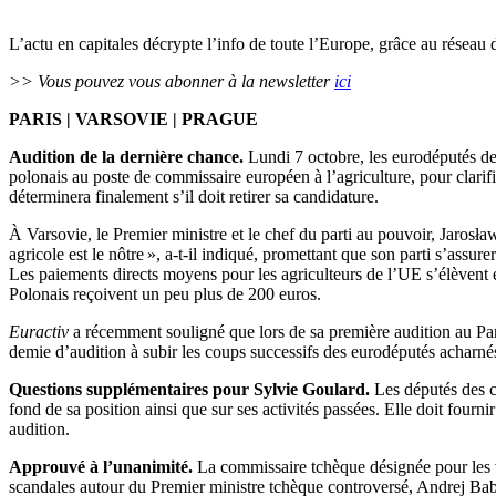
L’actu en capitales décrypte l’info de toute l’Europe, grâce au réseau 
>> Vous pouvez vous abonner à la newsletter
ici
PARIS | VARSOVIE | PRAGUE
Audition de la dernière chance.
Lundi 7 octobre, les eurodéputés de
polonais au poste de commissaire européen à l’agriculture, pour clarifi
déterminera finalement s’il doit retirer sa candidature.
À Varsovie, le Premier ministre et le chef du parti au pouvoir, Jaros
agricole est le nôtre », a-t-il indiqué, promettant que son parti s’assure
Les paiements directs moyens pour les agriculteurs de l’UE s’élèvent e
Polonais reçoivent un peu plus de 200 euros.
Euractiv
a récemment souligné que lors de sa première audition au Par
demie d’audition à subir les coups successifs des eurodéputés acharnés
Questions supplémentaires pour Sylvie Goulard.
Les députés des c
fond de sa position ainsi que sur ses activités passées. Elle doit fourn
audition.
Approuvé à l’unanimité.
La commissaire tchèque désignée pour les va
scandales autour du Premier ministre tchèque controversé, Andrej Babiš,