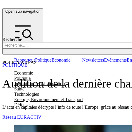
Open sub navigation
Recherche
Rapporteur
Politique
Économie
Newsletters
Evénements
Em
POLICY AREAS
POLITIQUE
Economie
Politique
Audition de la dernière ch
Agriculture et Alimentation
Santé
Technologies
Energie, Environnement et Transport
Défense
L’actu en capitales décrypte l’info de toute l’Europe, grâce au réseau 
Réseau EURACTIV