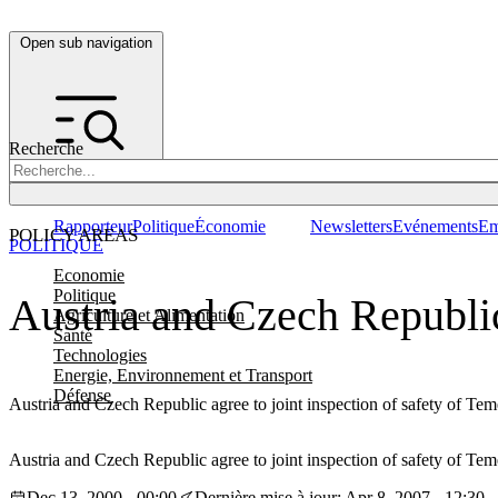
Open sub navigation
Recherche
Rapporteur
Politique
Économie
Newsletters
Evénements
Em
POLICY AREAS
POLITIQUE
Economie
Politique
Austria and Czech Republic
Agriculture et Alimentation
Santé
Technologies
Energie, Environnement et Transport
Défense
Austria and Czech Republic agree to joint inspection of safety of Teme
Austria and Czech Republic agree to joint inspection of safety of Teme
Dec 13, 2000 - 00:00
Dernière mise à jour: Apr 8, 2007 - 12:30