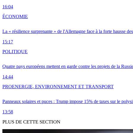
16:04
ÉCONOMIE
La « résilience surprenante » de l'Allemagne face à la forte hausse de
15:17
POLITIQUE
Quatre pays européens mettent en garde contre les projets de la Russi
14:44
PRO
ENERGIE, ENVIRONNEMENT ET TRANSPORT
Panneaux solaires et puces : Trump impose 15% de taxes sur le polysi
13:58
PLUS DE CETTE SECTION