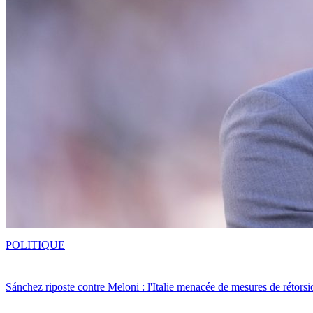
POLITIQUE
Sánchez riposte contre Meloni : l'Italie menacée de mesures de rétorsi