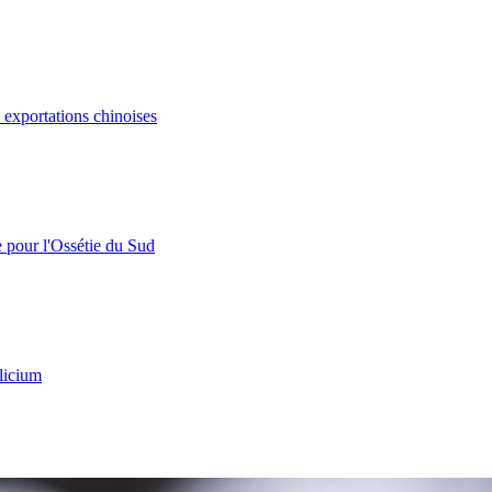
s exportations chinoises
e pour l'Ossétie du Sud
licium