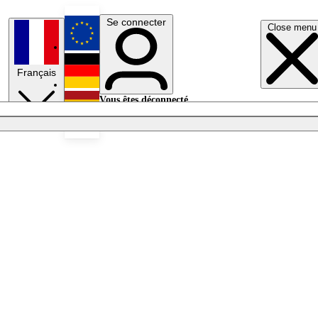
Se connecter
Close menu
English
Français
Deutsch
Vous êtes déconnecté.
Se connecter
Español
Lumières éteintes