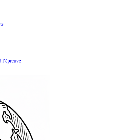
ts
à l’épreuve