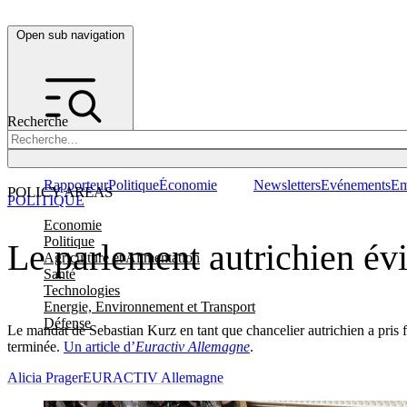
Open sub navigation
Recherche
Rapporteur
Politique
Économie
Newsletters
Evénements
Em
POLICY AREAS
POLITIQUE
Economie
Politique
Le parlement autrichien év
Agriculture et Alimentation
Santé
Technologies
Energie, Environnement et Transport
Défense
Le mandat de Sebastian Kurz en tant que chancelier autrichien a pris f
terminée.
Un article d’
Euractiv Allemagne
.
Alicia Prager
EURACTIV Allemagne