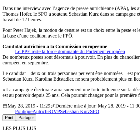
Dans une interview avec l’agence de presse autrichienne (APA), les a
Thomas Hofer, le SPÖ a soutenu Sebastian Kurz dans sa campagne et a
travail de 12 heures.
Pour Peter Hajek, la motion de censure est un choix entre la peste et l
la base d’une coalition avec le FPÖ.
Candidat autrichien à la Commission européenne
Le PPE reste la force dominante du Parlement européen
De nombreux postes sont désormais à pourvoir. En plus du chancelier 
européen en septembre.
Le candidat – deux ou trois personnes peuvent être nommées – est prop
Sebastian Kurz, Karolina Edtstadler, ne sera probablement plus en lice
« La campagne électorale aura surement une forte influence sur la décis
est au pouvoir depuis 25 ans. Cela pourrait changer pour la première 
May 28, 2019 - 11:29
Dernière mise à jour: May 28, 2019 - 11:3
Politique
Autriche
ÖVP
Sebastian Kurz
SPÖ
Print
Partager
LES PLUS LUS