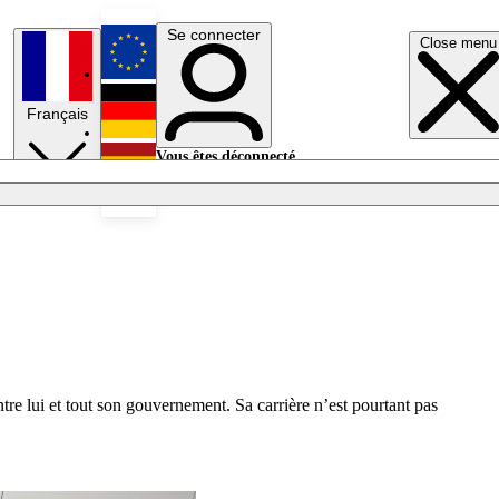
Se connecter
Close menu
English
Français
Deutsch
Vous êtes déconnecté.
Se connecter
Español
Lumières éteintes
tre lui et tout son gouvernement. Sa carrière n’est pourtant pas