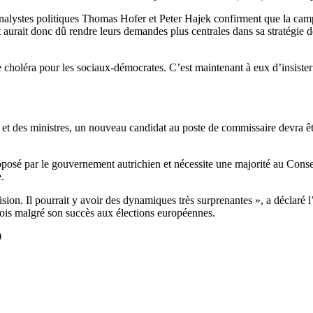
nalystes politiques Thomas Hofer et Peter Hajek confirment que la camp
urait donc dû rendre leurs demandes plus centrales dans sa stratégie
e choléra pour les sociaux-démocrates. C’est maintenant à eux d’insister
et des ministres, un nouveau candidat au poste de commissaire devra êt
osé par le gouvernement autrichien et nécessite une majorité au Conseil
.
ion. Il pourrait y avoir des dynamiques très surprenantes », a déclaré l
fois malgré son succès aux élections européennes.
0