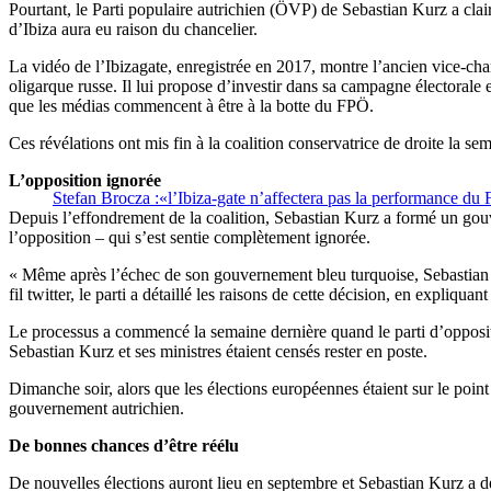
Pourtant, le Parti populaire autrichien (ÖVP) de Sebastian Kurz a cla
d’Ibiza aura eu raison du chancelier.
La vidéo de l’Ibizagate, enregistrée en 2017, montre l’ancien vice-cha
oligarque russe. Il lui propose d’investir dans sa campagne électorale 
que les médias commencent à être à la botte du FPÖ.
Ces révélations ont mis fin à la coalition conservatrice de droite la se
L’opposition ignorée
Stefan Brocza :«l’Ibiza-gate n’affectera pas la performance d
Depuis l’effondrement de la coalition, Sebastian Kurz a formé un gouv
l’opposition – qui s’est sentie complètement ignorée.
« Même après l’échec de son gouvernement bleu turquoise, Sebastian K
fil twitter, le parti a détaillé les raisons de cette décision, en expliqu
Le processus a commencé la semaine dernière quand le parti d’oppositi
Sebastian Kurz et ses ministres étaient censés rester en poste.
Dimanche soir, alors que les élections européennes étaient sur le poin
gouvernement autrichien.
De bonnes chances d’être réélu
De nouvelles élections auront lieu en septembre et Sebastian Kurz a 