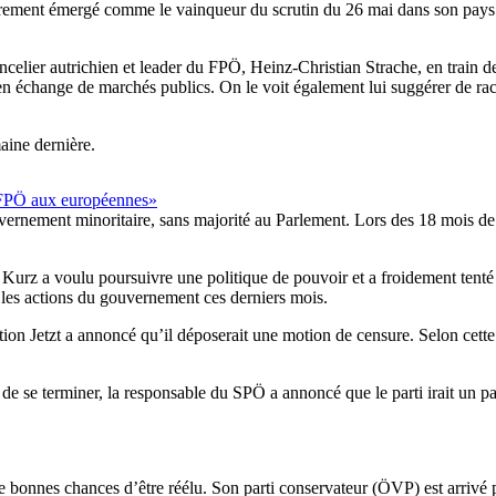
irement émergé comme le vainqueur du scrutin du 26 mai dans son pays. Ma
ncelier autrichien et leader du FPÖ, Heinz-Christian Strache, en train d
en échange de marchés publics. On le voit également lui suggérer de rach
maine dernière.
u FPÖ aux européennes»
ernement minoritaire, sans majorité au Parlement. Lors des 18 mois de 
urz a voulu poursuivre une politique de pouvoir et a froidement tenté 
ant les actions du gouvernement ces derniers mois.
on Jetzt a annoncé qu’il déposerait une motion de censure. Selon cette 
t de se terminer, la responsable du SPÖ a annoncé que le parti irait un
de bonnes chances d’être réélu. Son parti conservateur (ÖVP) est arrivé