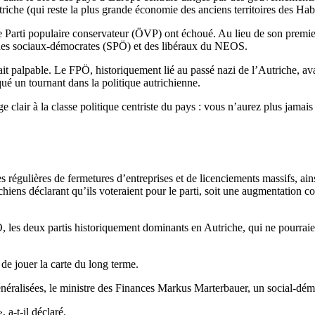
riche (qui reste la plus grande économie des anciens territoires des Hab
 le Parti populaire conservateur (ÖVP) ont échoué. Au lieu de son premie
 des sociaux-démocrates (SPÖ) et des libéraux du NEOS.
ait palpable. Le FPÖ, historiquement lié au passé nazi de l’Autriche, ava
ué un tournant dans la politique autrichienne.
lair à la classe politique centriste du pays : vous n’aurez plus jamais 
s régulières de fermetures d’entreprises et de licenciements massifs, a
iens déclarant qu’ils voteraient pour le parti, soit une augmentation c
, les deux partis historiquement dominants en Autriche, qui ne pourrai
e jouer la carte du long terme.
ralisées, le ministre des Finances Markus Marterbauer, un social-démocr
 a-t-il déclaré.