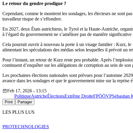
Le retour du gendre prodigue ?
Cependant, comme le montrent les sondages, les électeurs ne sont pas
travailleur risque de s’effondrer.
En 2027, deux États autrichiens, le Tyrol et la Haute-Autriche, organis
à l’égard du gouvernement ne s’améliore pas de manière significative d’
Cela pourrait ouvrir à nouveau la porte à un visage familier : Kurz, le
alimentant les spéculations des médias selon lesquelles il prévoit un re
Pour l’instant, un retour de Kurz reste peu probable. Après l’implosion
continuent d’enquêter sur les allégations de corruption au sein de so
Les prochaines élections nationales sont prévues pour l’automne 2029, 
avance dans les sondages et que le gouvernement mise sur la reprise 
Feb 17, 2026 - 13:15
Politique
Autriche
Élections
Extrême Droite
FPÖ
ÖVP
Sebastian 
Print
Partager
LES PLUS LUS
PRO
TECHNOLOGIES