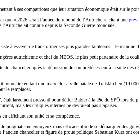
ttant à ses compatriotes que leur situation économique était sur le poin
er que « 2026 serait l’année du rebond de l’Autriche », citant une
prévi
e l’Autriche ait connue depuis la Seconde Guerre mondiale.
iste à essayer de transformer ses plus grandes faiblesses – le manque d
gères autrichienne et chef du NEOS, le plus petit partenaire de la coaliti
ste de chancelier après la démission de son prédécesseur à la suite des 
 populaire en tant que maire de sa ville natale de Traiskirchen (19 000 ha
our le remplacer.
, était largement pressenti pour défier Babler à la tête du SPÖ lors du 
urrent, mais les critiques internes ne devraient pas s’apaiser.
 en affichant son unité et sa compétence.
ge de pragmatisme ennuyeux mais efficace afin de se démarquer des gou
 l’ancien chancelier et figure de proue politique Sebastian Kurz ont con