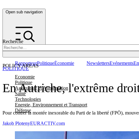
Open sub navigation
Recherche
Rapporteur
Politique
Économie
Newsletters
Evénements
Em
POLICY AREAS
POLITIQUE
Economie
Politique
En Autriche, l'extrême droit
Agriculture et Alimentation
Santé
Technologies
Energie, Environnement et Transport
Défense
Pour contrer la montée inexorable du Parti de la liberté (FPÖ), mouvem
Jakob Ploteny
EURACTIV.com