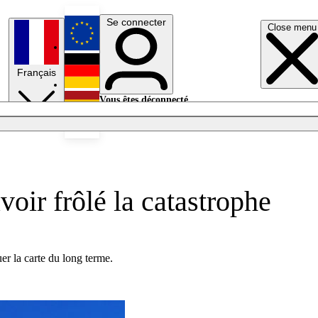
Se connecter
Close menu
English
Français
Deutsch
Vous êtes déconnecté.
Se connecter
Español
Lumières éteintes
voir frôlé la catastrophe
er la carte du long terme.