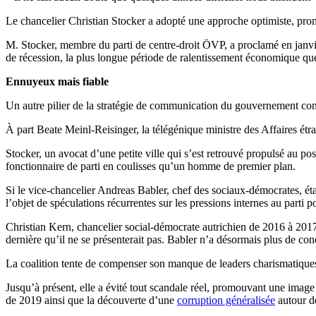
Le chancelier Christian Stocker a adopté une approche optimiste, prome
M. Stocker, membre du parti de centre-droit ÖVP, a proclamé en janvi
de récession, la plus longue période de ralentissement économique qu
Ennuyeux mais fiable
Un autre pilier de la stratégie de communication du gouvernement cons
À part Beate Meinl-Reisinger, la télégénique ministre des Affaires étran
Stocker, un avocat d’une petite ville qui s’est retrouvé propulsé au po
fonctionnaire de parti en coulisses qu’un homme de premier plan.
Si le vice-chancelier Andreas Babler, chef des sociaux-démocrates, était
l’objet de spéculations récurrentes sur les pressions internes au parti p
Christian Kern, chancelier social-démocrate autrichien de 2016 à 2017
dernière qu’il ne se présenterait pas. Babler n’a désormais plus de conc
La coalition tente de compenser son manque de leaders charismatiques
Jusqu’à présent, elle a évité tout scandale réel, promouvant une ima
de 2019 ainsi que la découverte d’une
corruption généralisée
autour de