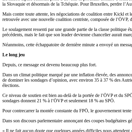
la Slovaquie et désormais de la Tchéquie. Pour Bruxelles, perdre l’Aut
Mais contre toute attente, les négociations de coalition entre Kickl et
retrouvée avec une nouvelle coalition centriste, composée de l’ÖVP,
Le soulagement ressenti par une grande partie de la classe politique ét
précédents, mais le fait que son leader devienne chancelier aurait marq
Néanmoins, cette échappatoire de dernière minute a envoyé un message c
Le long jeu
Depuis, ce message est devenu beaucoup plus fort.
Dans un climat politique marqué par une inflation élevée, des annonce
de dominer les sondages d’opinion, avec environ 35 à 37 % des Autrich
élections.
Ce niveau de soutien est bien au-delà de la portée de l’ÖVP et du SPÖ
sondages donnent 21 % à l’ÖVP et seulement 18 % au SPÖ.
Pour contrecarrer la montée constante du FPÖ, le gouvernement tente d
Dans son discours parlementaire annonçant des coupes budgétaires géné
« Il ne fait aucun doute que quelques années difficiles nous attendent »,