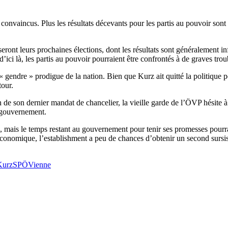
 convaincus. Plus les résultats décevants pour les partis au pouvoir s
eront leurs prochaines élections, dont les résultats sont généralement in
ici là, les partis au pouvoir pourraient être confrontés à de graves trou
 « gendre » prodigue de la nation. Bien que Kurz ait quitté la politique 
tour.
 de son dernier mandat de chancelier, la vieille garde de l’ÖVP hésite à 
n gouvernement.
mais le temps restant au gouvernement pour tenir ses promesses pourrait 
économique, l’establishment a peu de chances d’obtenir un second sursis
Kurz
SPÖ
Vienne