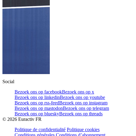
Social
Bezoek ons op facebook
Bezoek ons op x
Bezoek ons op linkedin
Bezoek ons op youtube
Bezoek ons op rss-feed
Bezoek ons op instagram
Bezoek ons op mastodon
Bezoek ons op telegram
Bezoek ons op bluesky
Bezoek ons op threads
©
2026
Euractiv FR
Politique de confidentialité
Politique cookies
Conditions générales
Conditions d’abonnement