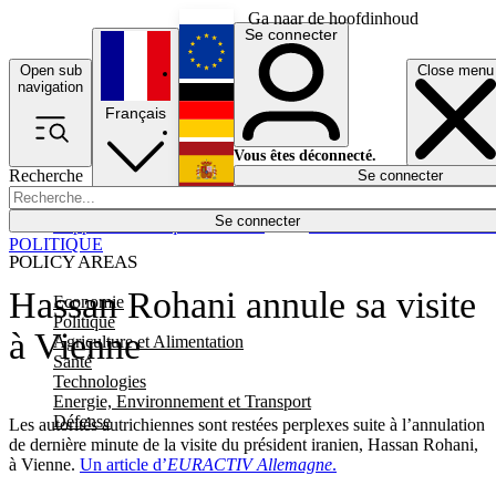
Ga naar de hoofdinhoud
Se connecter
Open sub
Close menu
English
navigation
Français
Deutsch
Vous êtes déconnecté.
Recherche
Se connecter
Español
Lumières éteintes
Se connecter
Rapporteur
Politique
Économie
Newsletters
Evénements
Em
POLITIQUE
POLICY AREAS
Hassan Rohani annule sa visite
Economie
Politique
à Vienne
Agriculture et Alimentation
Santé
Technologies
Energie, Environnement et Transport
Défense
Les autorités autrichiennes sont restées perplexes suite à l’annulation
de dernière minute de la visite du président iranien, Hassan Rohani,
à Vienne.
Un article d’
EURACTIV Allemagne
.