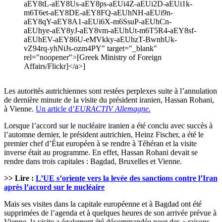
aEY8tL-aEY8Us-aEY8ps-aEUi4Z-aEUi2D-aEUi1k-
m6T6et-aEY8DE-aEY8FQ-aEUhNH-aEUi9n-
aEY8qY-aEY8A1-aEUi6X-m6SsuP-aEUhCn-
aEUhye-aEY8yJ-aEY8vm-aEUhUt-m6T5R4-aEY8sf-
aEUhEV-aEY86U-eMVkky-aEUhzT-BwnhUk-
vZ94rq-yhNiJs-ozm4PY" target="_blank"
rel="noopener">[Greek Ministry of Foreign
Affairs/Flickr]</a>]
Les autorités autrichiennes sont restées perplexes suite à l’annulation
de dernière minute de la visite du président iranien, Hassan Rohani,
à Vienne.
Un article d’
EURACTIV Allemagne
.
Lorsque l’accord sur le nucléaire iranien a été conclu avec succès à
l’automne dernier, le président autrichien, Heinz Fischer, a été le
premier chef d’État européen à se rendre à Téhéran et la visite
inverse était au programme. En effet, Hassan Rohani devait se
rendre dans trois capitales : Bagdad, Bruxelles et Vienne.
>> Lire :
L’UE s’oriente vers la levée des sanctions contre l’Iran
après l’accord sur le nucléaire
Mais ses visites dans la capitale européenne et à Bagdad ont été
supprimées de l’agenda et à quelques heures de son arrivée prévue à
Vienne, la visite a également été décommandée pour des « raisons