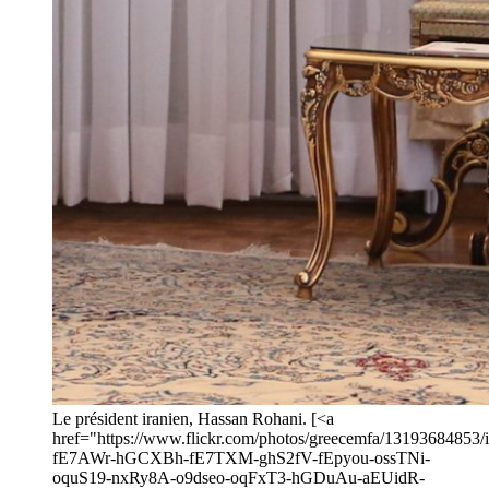
Le président iranien, Hassan Rohani. [<a
href="https://www.flickr.com/photos/greecemfa/13193684853/in
fE7AWr-hGCXBh-fE7TXM-ghS2fV-fEpyou-ossTNi-
oquS19-nxRy8A-o9dseo-oqFxT3-hGDuAu-aEUidR-