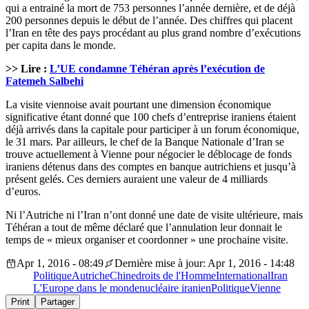
qui a entrainé la mort de 753 personnes l’année dernière, et de déjà
200 personnes depuis le début de l’année. Des chiffres qui placent
l’Iran en tête des pays procédant au plus grand nombre d’exécutions
per capita dans le monde.
>> Lire :
L’UE condamne Téhéran après l’exécution de
Fatemeh Salbehi
La visite viennoise avait pourtant une dimension économique
significative étant donné que 100 chefs d’entreprise iraniens étaient
déjà arrivés dans la capitale pour participer à un forum économique,
le 31 mars. Par ailleurs, le chef de la Banque Nationale d’Iran se
trouve actuellement à Vienne pour négocier le déblocage de fonds
iraniens détenus dans des comptes en banque autrichiens et jusqu’à
présent gelés. Ces derniers auraient une valeur de 4 milliards
d’euros.
Ni l’Autriche ni l’Iran n’ont donné une date de visite ultérieure, mais
Téhéran a tout de même déclaré que l’annulation leur donnait le
temps de « mieux organiser et coordonner » une prochaine visite.
Apr 1, 2016 - 08:49
Dernière mise à jour: Apr 1, 2016 - 14:48
Politique
Autriche
Chine
droits de l'Homme
International
Iran
L'Europe dans le monde
nucléaire iranien
Politique
Vienne
Print
Partager