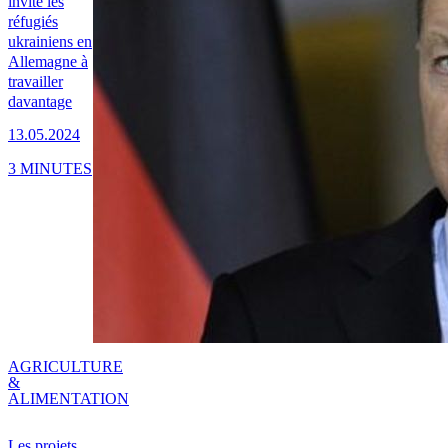
invite les
réfugiés
ukrainiens en
Allemagne à
travailler
davantage
13.05.2024
3 MINUTES
AGRICULTURE
&
ALIMENTATION
Les projets