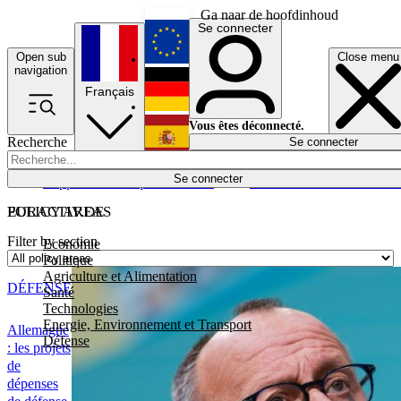
Ga naar de hoofdinhoud
Se connecter
Open sub
Close menu
English
navigation
Français
Deutsch
Vous êtes déconnecté.
Recherche
Se connecter
Español
Lumières éteintes
Se connecter
Rapporteur
Politique
Économie
Newsletters
Evénements
Em
POLICY AREAS
EURACTIV.DE
Filter by section
Economie
Politique
Agriculture et Alimentation
DÉFENSE
Santé
Technologies
Energie, Environnement et Transport
Allemagne
Défense
: les projets
de
dépenses