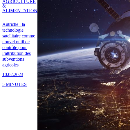
AGRICULTURE
&
ALIMENTATION
Autriche : la
technologie
satellitaire comme
nouvel outil de
contrôle pour
l’attribution des
subventions
agricoles
10.02.2023
5 MINUTES