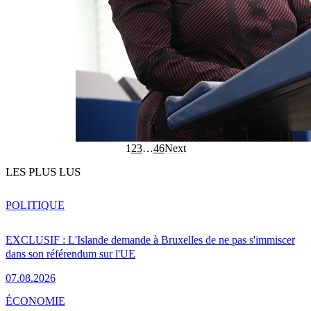
1
2
3
…
46
Next
LES PLUS LUS
POLITIQUE
EXCLUSIF : L'Islande demande à Bruxelles de ne pas s'immiscer
dans son référendum sur l'UE
07.08.2026
ÉCONOMIE