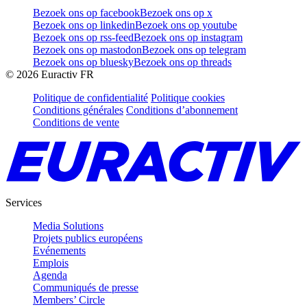
Bezoek ons op facebook
Bezoek ons op x
Bezoek ons op linkedin
Bezoek ons op youtube
Bezoek ons op rss-feed
Bezoek ons op instagram
Bezoek ons op mastodon
Bezoek ons op telegram
Bezoek ons op bluesky
Bezoek ons op threads
©
2026
Euractiv FR
Politique de confidentialité
Politique cookies
Conditions générales
Conditions d’abonnement
Conditions de vente
Services
Media Solutions
Projets publics européens
Evénements
Emplois
Agenda
Communiqués de presse
Members’ Circle