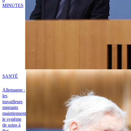
6
MINUTES
SANTÉ
Allemagne :
les
travailleurs
migrants
maintiennent
le système
de soins à
flot