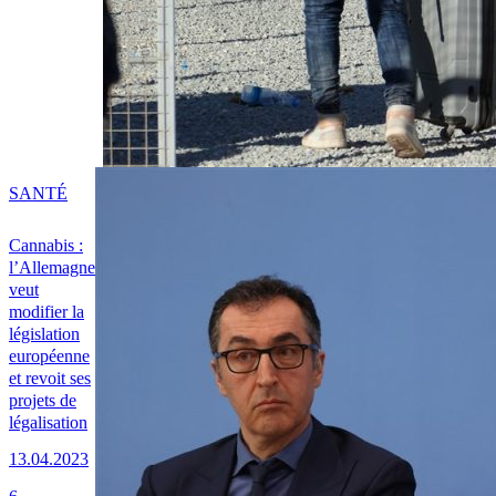
SANTÉ
Cannabis :
l’Allemagne
veut
modifier la
législation
européenne
et revoit ses
projets de
légalisation
13.04.2023