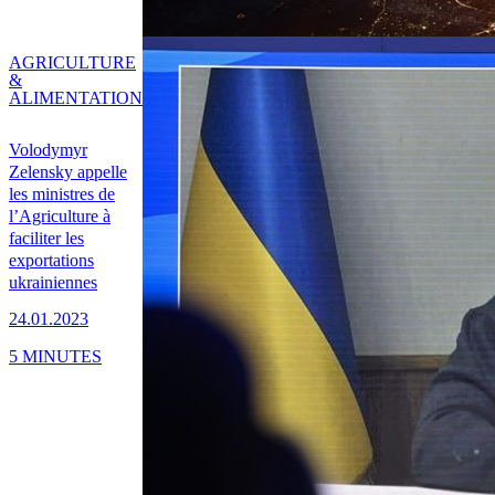
AGRICULTURE
&
ALIMENTATION
Volodymyr
Zelensky appelle
les ministres de
l’Agriculture à
faciliter les
exportations
ukrainiennes
24.01.2023
5 MINUTES