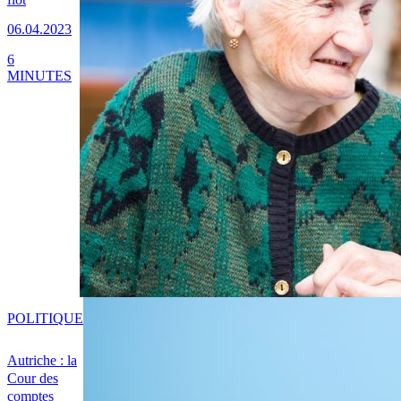
06.04.2023
6
MINUTES
POLITIQUE
Autriche : la
Cour des
comptes