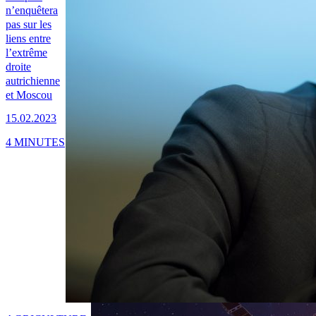
n’enquêtera
pas sur les
liens entre
l’extrême
droite
autrichienne
et Moscou
15.02.2023
4 MINUTES