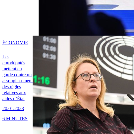
ÉCONOMIE
Les
eurodéputés
mettent en
garde contre un
assouplissement
des règles
relatives aux
aides d’État
20.01.2023
6 MINUTES