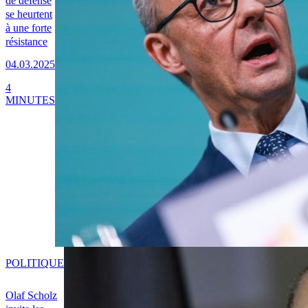
de défense
se heurtent
à une forte
résistance
04.03.2025
4
MINUTES
POLITIQUE
Olaf Scholz