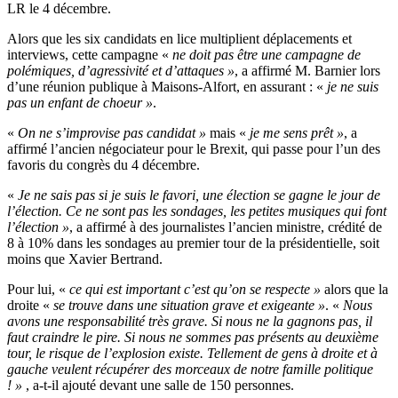
LR le 4 décembre.
Alors que les six candidats en lice multiplient déplacements et
interviews, cette campagne «
ne doit pas être une campagne de
polémiques, d’agressivité et d’attaques »
, a affirmé M. Barnier lors
d’une réunion publique à Maisons-Alfort, en assurant : «
je ne suis
pas un enfant de choeur »
.
«
On ne s’improvise pas candidat »
mais «
je me sens prêt »
, a
affirmé l’ancien négociateur pour le Brexit, qui passe pour l’un des
favoris du congrès du 4 décembre.
«
Je ne sais pas si je suis le favori, une élection se gagne le jour de
l’élection. Ce ne sont pas les sondages, les petites musiques qui font
l’élection »
, a affirmé à des journalistes l’ancien ministre, crédité de
8 à 10% dans les sondages au premier tour de la présidentielle, soit
moins que Xavier Bertrand.
Pour lui, «
ce qui est important c’est qu’on se respecte »
alors que la
droite «
se trouve dans une situation grave et exigeante »
. «
Nous
avons une responsabilité très grave. Si nous ne la gagnons pas, il
faut craindre le pire. Si nous ne sommes pas présents au deuxième
tour, le risque de l’explosion existe. Tellement de gens à droite et à
gauche veulent récupérer des morceaux de notre famille politique
! »
, a-t-il ajouté devant une salle de 150 personnes.