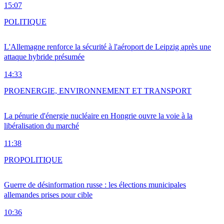
15:07
POLITIQUE
L'Allemagne renforce la sécurité à l'aéroport de Leipzig après une
attaque hybride présumée
14:33
PRO
ENERGIE, ENVIRONNEMENT ET TRANSPORT
La pénurie d'énergie nucléaire en Hongrie ouvre la voie à la
libéralisation du marché
11:38
PRO
POLITIQUE
Guerre de désinformation russe : les élections municipales
allemandes prises pour cible
10:36