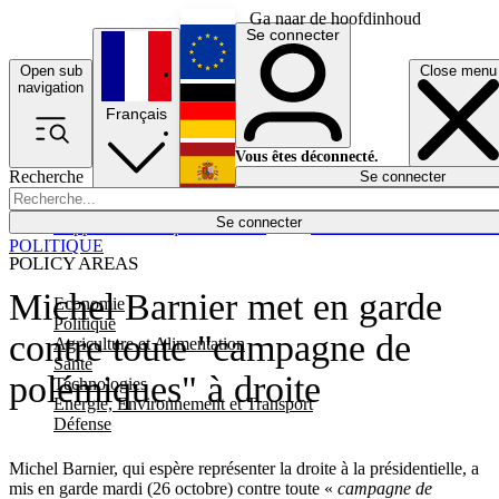
Ga naar de hoofdinhoud
Se connecter
Open sub
Close menu
English
navigation
Français
Deutsch
Vous êtes déconnecté.
Recherche
Se connecter
Español
Lumières éteintes
Se connecter
Rapporteur
Politique
Économie
Newsletters
Evénements
Em
POLITIQUE
POLICY AREAS
Michel Barnier met en garde
Economie
Politique
contre toute "campagne de
Agriculture et Alimentation
Santé
polémiques" à droite
Technologies
Energie, Environnement et Transport
Défense
Michel Barnier, qui espère représenter la droite à la présidentielle, a
mis en garde mardi (26 octobre) contre toute «
campagne de