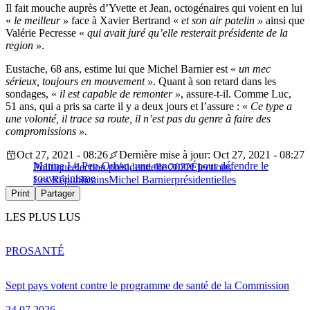
Il fait mouche auprès d’Yvette et Jean, octogénaires qui voient en lui
«
le meilleur »
face à Xavier Bertrand «
et son air patelin »
ainsi que
Valérie Pecresse «
qui avait juré qu’elle resterait présidente de la
region »
.
Eustache, 68 ans, estime lui que Michel Barnier est «
un mec
sérieux, toujours en mouvement »
. Quant à son retard dans les
sondages, «
il est capable de remonter »
, assure-t-il. Comme Luc,
51 ans, qui a pris sa carte il y a deux jours et l’assure : «
Ce type a
une volonté, il trace sa route, il n’est pas du genre à faire des
compromissions »
.
Oct 27, 2021 - 08:26
Dernière mise à jour: Oct 27, 2021 - 08:27
Marine Le Pen-Orban, une rencontre pour défendre le
Politique
élection présidentielle 2022
Élections
souverainisme
Les Républicains
Michel Barnier
présidentielles
Print
Partager
LES PLUS LUS
PRO
SANTÉ
Sept pays votent contre le programme de santé de la Commission
24.07.2026