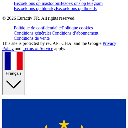
Bezoek ons op mastodon
Bezoek ons op telegram
Bezoek ons op bluesky
Bezoek ons op threads
©
2026
Euractiv FR. All rights reserved.
Politique de confidentialité
Politique cookies
Conditions générales
Conditions d’abonnement
Conditions de vente
This site is protected by reCAPTCHA, and the Google
Privacy
Policy
and
Terms of Service
apply.
Français