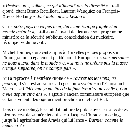
«
Restons unis, solides, ce qui n’interdit pas la diversité »
, a-t-il
ajouté, citant Bruno Retailleau, Laurent Wauquiez ou François-
Xavier Bellamy «
dont notre pays a besoin »
.
Car «
notre pays ne va pas bien, dans une Europe fragile et un
monde instable »
, a-t-il ajouté, avant de dérouler son programme –
ministère de la sécurité publique, consolidation du nucléaire,
récompense du travail…
Michel Barnier, qui avait surpris à Bruxelles par ses propos sur
l’immigration, a également plaidé pour l’Europe car «
plus personne
ne nous attend dans le monde »
et «
si nous ne créons pas la masse
critique suffisante, on ne compte plus »
.
S’il a reproché à l’extrême droite de «
raviver les tensions, les
peurs »
, il s’en est aussi pris à la gestion «
solitaire »
d’Emmanuel
Macron. «
L’idée que je me fais de la fonction n’est pas celle qu’on
a vue depuis cinq ans »
, a ajouté l’ancien commissaire européen que
certains voient idéologiquement proche du chef de l’Etat.
Lors de ce meeting, le candidat fait rire le public avec ses anecdotes
bien rodées, de sa mère tenant tête à Jacques Chirac en meeting,
jusqu’à l’agriculteur des Aravis qui lui lance «
Barnier, comme le
médecin ? »