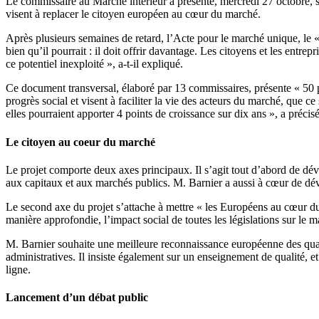
Le commissaire au Marché intérieur a présenté, mercredi 27 octobre, 
visent à replacer le citoyen européen au cœur du marché.
Après plusieurs semaines de retard, l’Acte pour le marché unique, le 
bien qu’il pourrait : il doit offrir davantage. Les citoyens et les entre
ce potentiel inexploité », a-t-il expliqué.
Ce document transversal, élaboré par 13 commissaires, présente « 50 pr
progrès social et visent à faciliter la vie des acteurs du marché, que c
elles pourraient apporter 4 points de croissance sur dix ans », a préc
Le citoyen au coeur du marché
Le projet comporte deux axes principaux. Il s’agit tout d’abord de dév
aux capitaux et aux marchés publics. M. Barnier a aussi à cœur de déve
Le second axe du projet s’attache à mettre « les Européens au cœur du
manière approfondie, l’impact social de toutes les législations sur le 
M. Barnier souhaite une meilleure reconnaissance européenne des qualifi
administratives. Il insiste également sur un enseignement de qualité, 
ligne.
Lancement d’un débat public