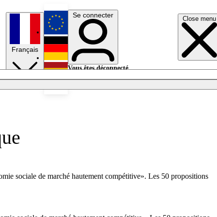
Se connecter
Close menu
English
Français
Deutsch
Vous êtes déconnecté.
Se connecter
Español
Lumières éteintes
que
nomie sociale de marché hautement compétitive». Les 50 propositions