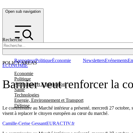
Open sub navigation
Recherche
Rapporteur
Politique
Économie
Newsletters
Evénements
Em
POLICY AREAS
ÉCONOMIE
Economie
Politique
Barnier veut renforcer la 
Agriculture et Alimentation
Santé
Technologies
Energie, Environnement et Transport
Défense
Le commissaire au Marché intérieur a présenté, mercredi 27 octobre, 
visent à replacer le citoyen européen au cœur du marché.
Camille-Cerise Gessant
EURACTIV.fr