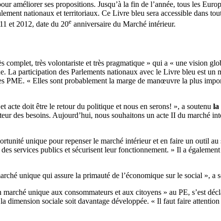
our améliorer ses propositions. Jusqu’à la fin de l’année, tous les Euro
ment nationaux et territoriaux. Ce Livre bleu sera accessible dans toute
e
11 et 2012, date du 20
anniversaire du Marché intérieur.
s complet, très volontariste et très pragmatique » qui a « une vision glob
que. La participation des Parlements nationaux avec le Livre bleu est 
e des PME. « Elles sont probablement la marge de manœuvre la plus importa
acte doit être le retour du politique et nous en serons! », a soutenu
la
hauteur des besoins. Aujourd’hui, nous souhaitons un acte II du marché in
rtunité unique pour repenser le marché intérieur et en faire un outil au se
 des services publics et sécurisent leur fonctionnement. » Il a également
marché unique qui assure la primauté de l’économique sur le social », a 
 marché unique aux consommateurs et aux citoyens » au PE, s’est décla
la dimension sociale soit davantage développée. « Il faut faire attention 