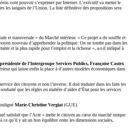
péens vont pouvoir s’exprimer par Internet. L’exécutif va mettre le
s les langues de l’Union. La liste définitive des propositions sera
ale et transversale » du Marché intérieur. « Ce projet a du souffle et
un moyen nouveau d’appréhender la politique. On ne tombe pas dans les
nte et la plus rapide pour l’emploi et la richesse », a-t-il indiqué à
 présidente de l’Intergroupe Services Publics, Françoise Castex
térieur qui laisse enfin la place à d’autres modèles économiques dans
rvice des citoyens et non l’inverse. Il doit traduire dans les faits les
 souhaité que les règles en matière d’aides d’État pour les services
souligné
Marie-Christine Vergiat
(GUE).
ré satisfait que l’Acte « mette le citoyen au cœur du marché unique
à ce qu’il y ait un bon équilibre entre les dimensions sociales,