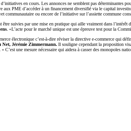
d’initiatives en cours. Les annonces ne semblent pas déterminantes pour
re aux PME d’accéder à un financement diversifié via le capital investi
evet communautaire ou encore de l’initiative sur l’assiette commune cons
nt être suivies par une mise en pratique qui aille vraiment dans l’intérê
ens
. «L’acte pour le marché unique est une épreuve test pour la Comm
ce électronique c’est-à-dire réviser la directive e-commerce qui défini
du Net, Jérémie Zimmermann.
Il souligne cependant la proposition visa
 « C’est une mesure nécessaire qui aidera à casser des monopoles nationa