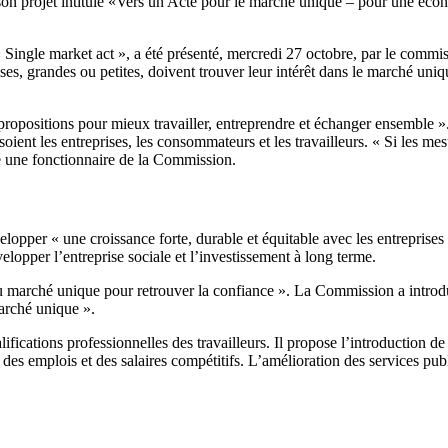
son projet intitulé «Vers un Acte pour le marché unique – pour une éc
« Single market act », a été présenté, mercredi 27 octobre, par le comm
prises, grandes ou petites, doivent trouver leur intérêt dans le marché uni
opositions pour mieux travailler, entreprendre et échanger ensemble ». El
e soient les entreprises, les consommateurs et les travailleurs. « Si les 
isé une fonctionnaire de la Commission.
elopper « une croissance forte, durable et équitable avec les entreprise
lopper l’entreprise sociale et l’investissement à long terme.
 marché unique pour retrouver la confiance ». La Commission a introduit
marché unique ».
cations professionnelles des travailleurs. Il propose l’introduction de 
et des emplois et des salaires compétitifs. L’amélioration des services