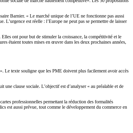
onomie sociale de marché hautement compétitive». Les 50 propositions
issaire Barnier. « Le marché unique de l’UE ne fonctionne pas aussi
que. L’urgence est réelle : l’Europe ne peut pas se permettre de laisser
les ont pour but de stimuler la croissance, la compétitivité et le
mesures étaient toutes mises en œuvre dans les deux prochaines années,
s ». Le texte souligne que les PME doivent plus facilement avoir accès
 une clause sociale. L’objectif est d’analyser « au préalable et de
cartes professionnelles permettant la réduction des formalités
 publics est aussi prévue, tout comme le développement du commerce en