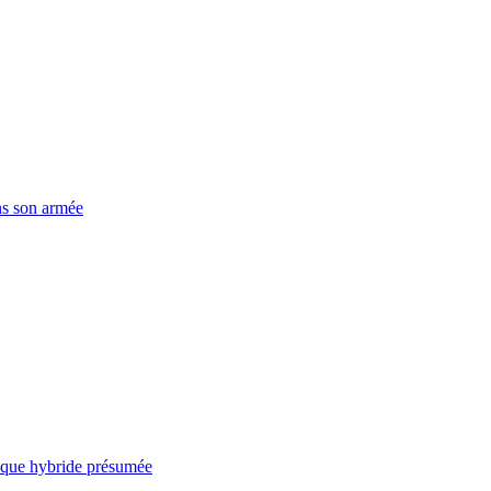
ns son armée
taque hybride présumée