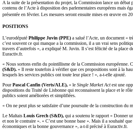
A la suite de la présentation du projet, la Commission lance un débat p
contenu de l’Acte à disposition des parlementaires européens mais égale
présentée en février. Les mesures seront ensuite mises en œuvre en 20
POSITIONS
L’eurodéputé
Philippe Juvin (PPE)
a salué l’Acte, un document « trè
c’est souvent ce qui manque a la commission, il a un vrai sens politi
travers d’autrefois », a expliqué M. Juvin. Il s’est félicité de la plac
Euractiv.fr.
« Nous sortons enfin du pointillisme de la Commission européenne. Cet 
(S&D).
« Il reste toutefois à vérifier que ces propositions sont à la 
lesquels les services publics ont toute leur place ! », a-t-elle ajouté.
Pour
Pascal Canfin (Verts/ALE),
« le
Single Market Act
est une oppo
dispositions du Traité de Lisbonne qui reconnaissent la place et le rôle
publics soient améliorées et simplifiées.
« On ne peut plus se satisfaire d’une poursuite de la construction du 
Le
Maltais
Louis Grech (S&D),
qui a soutenu le rapport « Donner un
et non le contraire ». « C’est une bonne base ». Mais il a souhaité que 
économiques et la bonne gouvernance », a-t-il précisé à Euractiv.fr.