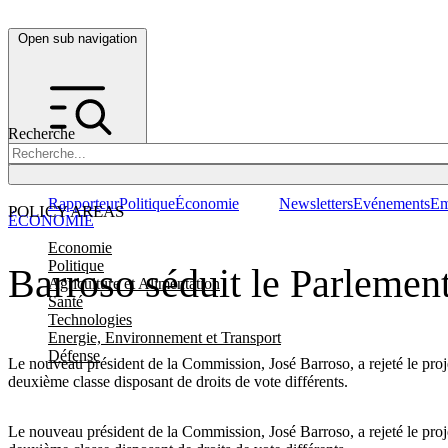
Open sub navigation
Recherche
Rapporteur
Politique
Économie
Newsletters
Evénements
Em
POLICY AREAS
ÉCONOMIE
Economie
Politique
Barroso séduit le Parlement
Agriculture et Alimentation
Santé
Technologies
Energie, Environnement et Transport
Défense
Le nouveau président de la Commission, José Barroso, a rejeté le proje
deuxième classe disposant de droits de vote différents.
Le nouveau président de la Commission, José Barroso, a rejeté le proje