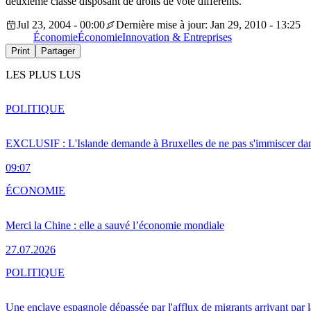
deuxième classe disposant de droits de vote différents.
Jul 23, 2004 - 00:00
Dernière mise à jour: Jan 29, 2010 - 13:25
Économie
Économie
Innovation & Entreprises
Print
Partager
LES PLUS LUS
POLITIQUE
EXCLUSIF : L'Islande demande à Bruxelles de ne pas s'immiscer dan
09:07
ÉCONOMIE
Merci la Chine : elle a sauvé l’économie mondiale
27.07.2026
POLITIQUE
Une enclave espagnole dépassée par l'afflux de migrants arrivant par 