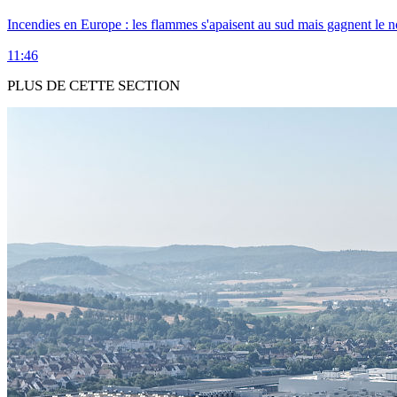
Incendies en Europe : les flammes s'apaisent au sud mais gagnent le n
11:46
PLUS DE CETTE SECTION