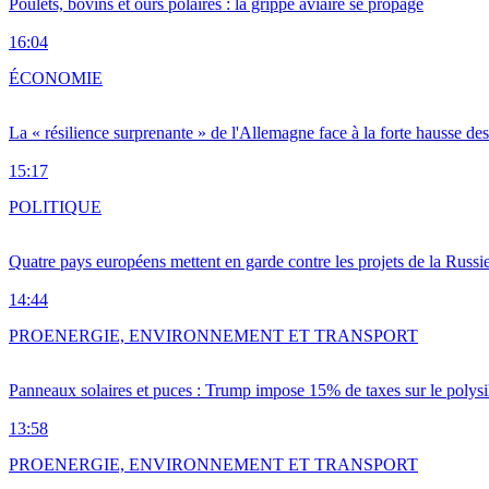
Poulets, bovins et ours polaires : la grippe aviaire se propage
16:04
ÉCONOMIE
La « résilience surprenante » de l'Allemagne face à la forte hausse de
15:17
POLITIQUE
Quatre pays européens mettent en garde contre les projets de la Russi
14:44
PRO
ENERGIE, ENVIRONNEMENT ET TRANSPORT
Panneaux solaires et puces : Trump impose 15% de taxes sur le polysi
13:58
PRO
ENERGIE, ENVIRONNEMENT ET TRANSPORT