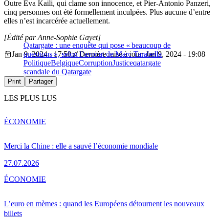
Outre Eva Kaili, qui clame son innocence, et Pier-Antonio Panzeri,
cinq personnes ont été formellement inculpées. Plus aucune d’entre
elles n’est incarcérée actuellement.
[Édité par Anne-Sophie Gayet]
Qatargate : une enquête qui pose « beaucoup de
Jan 9, 2024 - 17:58
questions », selon l’avocat de Marc Tarabella
Dernière mise à jour: Jan 9, 2024 - 19:08
Politique
Belgique
Corruption
Justice
qatargate
scandale du Qatargate
Print
Partager
LES PLUS LUS
ÉCONOMIE
Merci la Chine : elle a sauvé l’économie mondiale
27.07.2026
ÉCONOMIE
L’euro en mèmes : quand les Européens détournent les nouveaux
billets