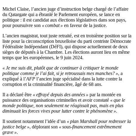
Michel Claise, l’ancien juge d’instruction belge chargé de l’affaire
du Qatargate qui a ébranlé le Parlement européen, se lance en
politique : il est candidat aux élections législatives dans son pays,
pour poursuivre son
« combat »
en faveur de la justice.
L’ancien magistrat, tout juste retraité, est en troisième position sur la
liste pour la circonscription bruxelloise du parti centriste Démocrate
Fédéraliste Indépendant (DéFI), qui dispose actuellement de deux
sièges de députés à la Chambre. Les élections auront lieu en même
temps que les européennes, le 9 juin 2024.
« Je me suis dit, plutôt que de continuer à critiquer le monde
politique comme je l’ai fait, si je retroussais mes manches? »
, a
expliqué à l’
AFP
l’ancien juge spécialisé dans la lutte contre la
corruption et la criminalité financière, âgé de 68 ans.
Il a déclaré être
« effrayé depuis des années »
par la montée en
puissance des organisations criminelles et avoir constaté
« que le
monde politique, non seulement ne réagissait pas, mais en plus
diminuait les forces vives pour lutter contre le phénomène »
.
Il soutient notamment l’idée d’un
« plan Marshall pour redresser la
justice belge »
, déplorant son
« sous-financement extrêmement
grave »
.