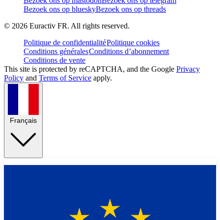
Bezoek ons op mastodon
Bezoek ons op telegram
Bezoek ons op bluesky
Bezoek ons op threads
©
2026
Euractiv FR. All rights reserved.
Politique de confidentialité
Politique cookies
Conditions générales
Conditions d’abonnement
Conditions de vente
This site is protected by reCAPTCHA, and the Google
Privacy
Policy
and
Terms of Service
apply.
Français