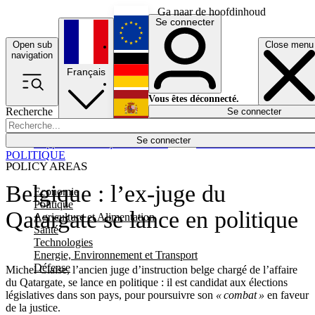
Ga naar de hoofdinhoud
Se connecter
Open sub
Close menu
English
navigation
Français
Deutsch
Vous êtes déconnecté.
Recherche
Se connecter
Español
Lumières éteintes
Se connecter
Rapporteur
Politique
Économie
Newsletters
Evénements
Em
POLITIQUE
POLICY AREAS
Belgique : l’ex-juge du
Economie
Politique
Qatargate se lance en politique
Agriculture et Alimentation
Santé
Technologies
Energie, Environnement et Transport
Défense
Michel Claise, l’ancien juge d’instruction belge chargé de l’affaire
du Qatargate, se lance en politique : il est candidat aux élections
législatives dans son pays, pour poursuivre son
« combat »
en faveur
de la justice.