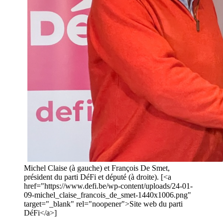
Michel Claise (à gauche) et François De Smet,
président du parti DéFi et député (à droite). [<a
href="https://www.defi.be/wp-content/uploads/24-01-
09-michel_claise_francois_de_smet-1440x1006.png"
target="_blank" rel="noopener">Site web du parti
DéFi</a>]