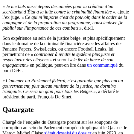
« Je me bats aussi depuis des années pour la création d’un
secrétariat d’État à la lutte contre la criminalité financière »
, ajoute
l’ex-juge.
« Ce qui m’importe c’est de pouvoir, dans le cadre de la
campagne et de la préparation du programme, conscientiser [le
public] sur l’importance de ces combats »
, dit-il.
Son expérience au sein de la justice belge, et plus spécifiquement
dans le domaine de la criminalité financière avec les affaires des
Panama Papers, SwissLeaks, ou encore Football Leaks, lui
permettront de
« contribuer à rendre le système plus juste et
respectueux des citoyens »
et seront
« le fer de lance de son
engagement »
en politique, peut-on lire dans
un communiqué
du
parti DéFi.
« L’amener au Parlement fédéral, c’est garantir que plus aucun
gouvernement, plus aucun ministre de la justice, ne dormira
tranquille. Ce sera un gain pour tous les Belges »
, a déclaré le
président du parti, François De Smet.
Qatargate
Chargé de l’enquête du Qatargate portant sur les soupçons de
corruption au sein du Parlement européen impliquant le Qatar et le
Maroc, Michel Claise
s’était dessaisi du dossier
en juin 2023, en