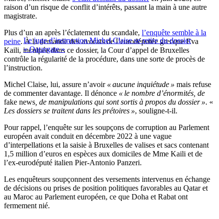
raison d’un risque de conflit d’intérêts, passant la main à une autre
magistrate.
Plus d’un an après l’éclatement du scandale,
l’enquête semble à la
Le juge d’instruction Michel Claise se retire du dossier
peine
. À la demande des avocats de l’eurodéputée grecque Eva
« Qatargate »
Kaili, inculpée dans ce dossier, la Cour d’appel de Bruxelles
contrôle la régularité de la procédure, dans une sorte de procès de
l’instruction.
Michel Claise, lui, assure n’avoir
« aucune inquiétude »
mais refuse
de commenter davantage. Il dénonce
« le nombre d’énormités, de
fake news
, de manipulations qui sont sortis à propos du dossier »
. «
Les dossiers se traitent dans les prétoires »
, souligne-t-il.
Pour rappel, l’enquête sur les soupçons de corruption au Parlement
européen avait conduit en décembre 2022 à une vague
d’interpellations et la saisie à Bruxelles de valises et sacs contenant
1,5 million d’euros en espèces aux domiciles de Mme Kaili et de
l’ex-eurodéputé italien Pier-Antonio Panzeri.
Les enquêteurs soupçonnent des versements intervenus en échange
de décisions ou prises de position politiques favorables au Qatar et
au Maroc au Parlement européen, ce que Doha et Rabat ont
fermement nié.