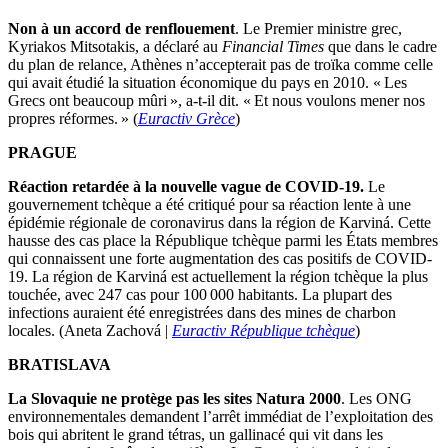
Non à un accord de renflouement
. Le Premier ministre grec,
Kyriakos Mitsotakis, a déclaré au
Financial Times
que dans le cadre
du plan de relance, Athènes n’accepterait pas de troïka comme celle
qui avait étudié la situation économique du pays en 2010. « Les
Grecs ont beaucoup mûri », a-t-il dit. « Et nous voulons mener nos
propres réformes. » (
Euractiv Grèce
)
PRAGUE
Réaction retardée à la nouvelle vague de COVID-19.
Le
gouvernement tchèque a été critiqué pour sa réaction lente à une
épidémie régionale de coronavirus dans la région de Karviná. Cette
hausse des cas place la République tchèque parmi les États membres
qui connaissent une forte augmentation des cas positifs de COVID-
19. La région de Karviná est actuellement la région tchèque la plus
touchée, avec 247 cas pour 100 000 habitants. La plupart des
infections auraient été enregistrées dans des mines de charbon
locales. (Aneta Zachová |
Euractiv République tchèque
)
BRATISLAVA
La Slovaquie ne protège pas les sites Natura 2000
. Les ONG
environnementales demandent l’arrêt immédiat de l’exploitation des
bois qui abritent le grand tétras, un gallinacé qui vit dans les