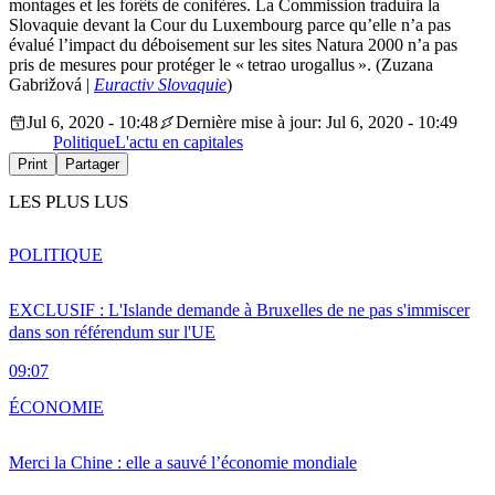
montages et les forêts de conifères. La Commission traduira la
Slovaquie devant la Cour du Luxembourg parce qu’elle n’a pas
évalué l’impact du déboisement sur les sites Natura 2000 n’a pas
pris de mesures pour protéger le « tetrao urogallus ». (Zuzana
Gabrižová |
Euractiv Slovaquie
)
Jul 6, 2020 - 10:48
Dernière mise à jour: Jul 6, 2020 - 10:49
Politique
L'actu en capitales
Print
Partager
LES PLUS LUS
POLITIQUE
EXCLUSIF : L'Islande demande à Bruxelles de ne pas s'immiscer
dans son référendum sur l'UE
09:07
ÉCONOMIE
Merci la Chine : elle a sauvé l’économie mondiale