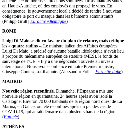
actuelle. De nombreuses infections sont liées à trois abattoirs situés
en Haute-Autriche, où des employés ont propagé le virus. En
conséquence, le gouvernement local a décidé de rendre à nouveau
obligatoire le port du masque dans les bâtiments administratifs.
(Philipp Grüll |
Euractiv Allemagne
)
ROME
Luigi Di Maio se dit en faveur du plan de relance, mais critique
les « quatre radins ».
Le ministre italien des Affaires étrangères,
Luigi Di Maio, a précisé qu’aucune bataille idéologique n’avait lieu
à propos du mécanisme européen de stabilité (MES), le fonds de
sauvetage de l’UE. « Il y a une négociation ouverte au niveau
international. Nous avons confiance en notre Premier ministre,
Giuseppe Conte », a-t-il ajouté. (Alessandro Follis |
Euractiv Italie
)
MADRID
Nouvelle région reconfinée
. Dimanche, l’Espagne a mis une
nouvelle région en quarantaine, 24 heures après avoir isolé la
Catalogne. Environ 70 000 habitants de la région nord-ouest de La
Marina, en Galice, ont été reconfinés après un pic des cas de
COVID-19, qui aurait démarré dans plusieurs bars de la région.
(
Euroefe
)
ATHÈNES