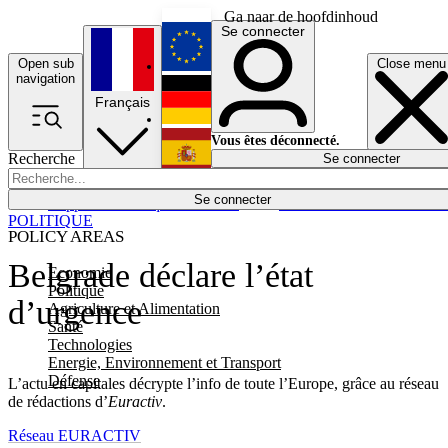
Ga naar de hoofdinhoud
Se connecter
Open sub
Close menu
English
navigation
Français
Deutsch
Vous êtes déconnecté.
Recherche
Se connecter
Español
Lumières éteintes
Se connecter
Rapporteur
Politique
Économie
Newsletters
Evénements
Em
POLITIQUE
POLICY AREAS
Belgrade déclare l’état
Economie
Politique
d’urgence
Agriculture et Alimentation
Santé
Technologies
Energie, Environnement et Transport
Défense
L’actu en capitales décrypte l’info de toute l’Europe, grâce au réseau
de rédactions d’
Euractiv
.
Réseau EURACTIV