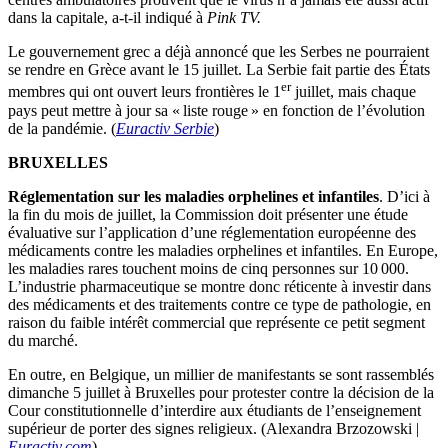
dans la capitale, a-t-il indiqué à
Pink TV.
Le gouvernement grec a déjà annoncé que les Serbes ne pourraient
se rendre en Grèce avant le 15 juillet. La Serbie fait partie des États
er
membres qui ont ouvert leurs frontières le 1
juillet, mais chaque
pays peut mettre à jour sa « liste rouge » en fonction de l’évolution
de la pandémie. (
Euractiv Serbie
)
BRUXELLES
Réglementation sur les maladies orphelines et infantiles
. D’ici à
la fin du mois de juillet, la Commission doit présenter une étude
évaluative sur l’application d’une réglementation européenne des
médicaments contre les maladies orphelines et infantiles. En Europe,
les maladies rares touchent moins de cinq personnes sur 10 000.
L’industrie pharmaceutique se montre donc réticente à investir dans
des médicaments et des traitements contre ce type de pathologie, en
raison du faible intérêt commercial que représente ce petit segment
du marché.
En outre, en Belgique, un millier de manifestants se sont rassemblés
dimanche 5 juillet à Bruxelles pour protester contre la décision de la
Cour constitutionnelle d’interdire aux étudiants de l’enseignement
supérieur de porter des signes religieux. (Alexandra Brzozowski |
Euractiv.com
)