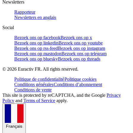
Newsletters
Rapporteur
Newsletters en anglais
Social
Bezoek ons op facebook
Bezoek ons op x
Bezoek ons op linkedin
Bezoek ons op youtube
Bezoek ons op rss-feed
Bezoek ons op instagram
Bezoek ons op mastodon
Bezoek ons op telegram
Bezoek ons op bluesky
Bezoek ons op threads
©
2026
Euractiv FR. All rights reserved.
Politique de confidentialité
Politique cookies
Conditions générales
Conditions d’abonnement
Conditions de vente
This site is protected by reCAPTCHA, and the Google
Privacy
Policy
and
Terms of Service
apply.
Français