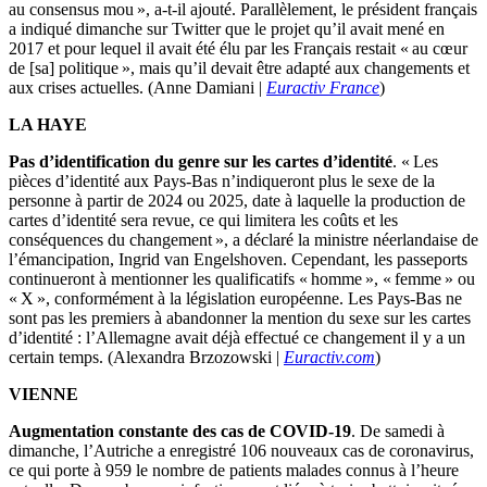
au consensus mou », a-t-il ajouté. Parallèlement, le président français
a indiqué dimanche sur Twitter que le projet qu’il avait mené en
2017 et pour lequel il avait été élu par les Français restait « au cœur
de [sa] politique », mais qu’il devait être adapté aux changements et
aux crises actuelles. (Anne Damiani |
Euractiv France
)
LA HAYE
Pas d’identification du genre sur les cartes d’identité
. « Les
pièces d’identité aux Pays-Bas n’indiqueront plus le sexe de la
personne à partir de 2024 ou 2025, date à laquelle la production de
cartes d’identité sera revue, ce qui limitera les coûts et les
conséquences du changement », a déclaré la ministre néerlandaise de
l’émancipation, Ingrid van Engelshoven. Cependant, les passeports
continueront à mentionner les qualificatifs « homme », « femme » ou
« X », conformément à la législation européenne. Les Pays-Bas ne
sont pas les premiers à abandonner la mention du sexe sur les cartes
d’identité : l’Allemagne avait déjà effectué ce changement il y a un
certain temps. (Alexandra Brzozowski |
Euractiv.com
)
VIENNE
Augmentation constante des cas de COVID-19
. De samedi à
dimanche, l’Autriche a enregistré 106 nouveaux cas de coronavirus,
ce qui porte à 959 le nombre de patients malades connus à l’heure