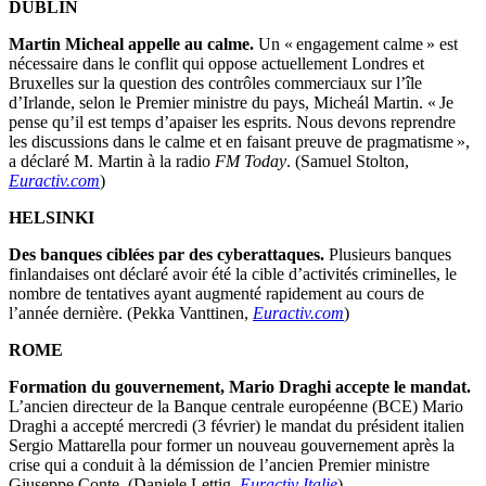
DUBLIN
Martin Micheal appelle au calme.
Un « engagement calme » est
nécessaire dans le conflit qui oppose actuellement Londres et
Bruxelles sur la question des contrôles commerciaux sur l’île
d’Irlande, selon le Premier ministre du pays, Micheál Martin. « Je
pense qu’il est temps d’apaiser les esprits. Nous devons reprendre
les discussions dans le calme et en faisant preuve de pragmatisme »,
a déclaré M. Martin à la radio
FM
Today
. (Samuel Stolton,
Euractiv.com
)
HELSINKI
Des banques ciblées par des cyberattaques.
Plusieurs banques
finlandaises ont déclaré avoir été la cible d’activités criminelles, le
nombre de tentatives ayant augmenté rapidement au cours de
l’année dernière. (Pekka Vanttinen,
Euractiv.com
)
ROME
Formation du gouvernement, Mario Draghi accepte le mandat.
L’ancien directeur de la Banque centrale européenne (BCE) Mario
Draghi a accepté mercredi (3 février) le mandat du président italien
Sergio Mattarella pour former un nouveau gouvernement après la
crise qui a conduit à la démission de l’ancien Premier ministre
Giuseppe Conte. (Daniele Lettig,
Euractiv Italie
)