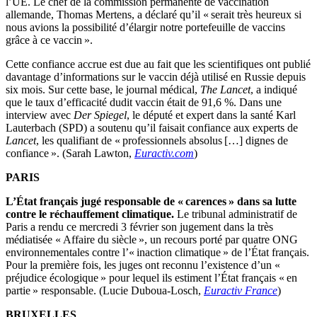
l’UE. Le chef de la commission permanente de vaccination
allemande, Thomas Mertens, a déclaré qu’il « serait très heureux si
nous avions la possibilité d’élargir notre portefeuille de vaccins
grâce à ce vaccin ».
Cette confiance accrue est due au fait que les scientifiques ont publié
davantage d’informations sur le vaccin déjà utilisé en Russie depuis
six mois. Sur cette base, le journal médical,
The Lancet
, a indiqué
que le taux d’efficacité dudit vaccin était de 91,6 %. Dans une
interview avec
Der
Spiegel
, le député et expert dans la santé Karl
Lauterbach (SPD) a soutenu qu’il faisait confiance aux experts de
Lancet
, les qualifiant de « professionnels absolus […] dignes de
confiance ». (Sarah Lawton,
Euractiv.com
)
PARIS
L’État français jugé responsable de « carences » dans sa lutte
contre le réchauffement climatique.
Le tribunal administratif de
Paris a rendu ce mercredi 3 février son jugement dans la très
médiatisée « Affaire du siècle », un recours porté par quatre ONG
environnementales contre l’« inaction climatique » de l’État français.
Pour la première fois, les juges ont reconnu l’existence d’un «
préjudice écologique » pour lequel ils estiment l’État français « en
partie » responsable. (Lucie Duboua-Losch,
Euractiv France
)
BRUXELLES