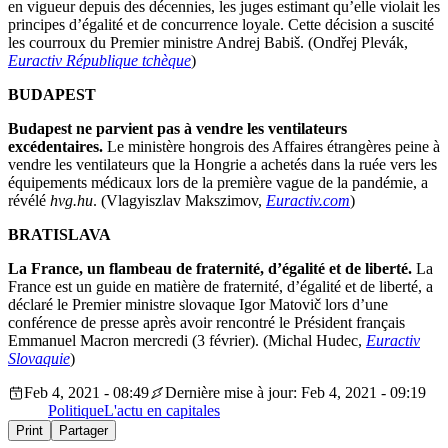
en vigueur depuis des décennies, les juges estimant qu’elle violait les
principes d’égalité et de concurrence loyale. Cette décision a suscité
les courroux du Premier ministre Andrej Babiš. (Ondřej Plevák,
Euractiv République tchèque
)
BUDAPEST
Budapest ne parvient pas à vendre les ventilateurs
excédentaires.
Le ministère hongrois des Affaires étrangères peine à
vendre les ventilateurs que la Hongrie a achetés dans la ruée vers les
équipements médicaux lors de la première vague de la pandémie, a
révélé
hvg.hu
. (Vlagyiszlav Makszimov,
Euractiv.com
)
BRATISLAVA
La France, un flambeau de fraternité, d’égalité et de liberté.
La
France est un guide en matière de fraternité, d’égalité et de liberté, a
déclaré le Premier ministre slovaque Igor Matovič lors d’une
conférence de presse après avoir rencontré le Président français
Emmanuel Macron mercredi (3 février). (Michal Hudec,
Euractiv
Slovaquie
)
Feb 4, 2021 - 08:49
Dernière mise à jour: Feb 4, 2021 - 09:19
Politique
L'actu en capitales
Print
Partager