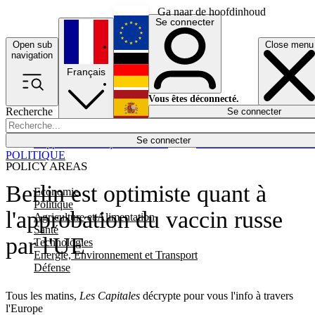
Ga naar de hoofdinhoud
Se connecter
Open sub
Close menu
English
navigation
Français
Deutsch
Vous êtes déconnecté.
Recherche
Se connecter
Español
Lumières éteintes
Se connecter
Rapporteur
Politique
Économie
Newsletters
Evénements
Em
POLITIQUE
POLICY AREAS
Berlin est optimiste quant à
Economie
Politique
l'approbation du vaccin russe
Agriculture et Alimentation
Santé
par l'UE
Technologies
Energie, Environnement et Transport
Défense
Tous les matins,
Les Capitales
décrypte pour vous l'info à travers
l'Europe