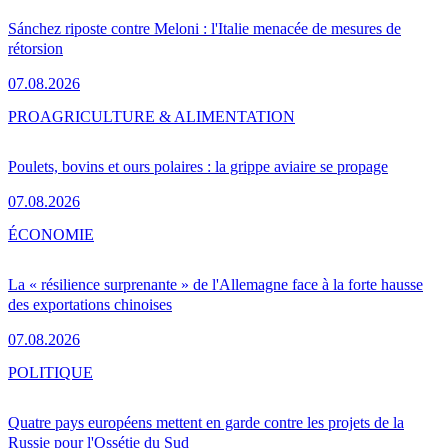
Sánchez riposte contre Meloni : l'Italie menacée de mesures de
rétorsion
07.08.2026
PRO
AGRICULTURE & ALIMENTATION
Poulets, bovins et ours polaires : la grippe aviaire se propage
07.08.2026
ÉCONOMIE
La « résilience surprenante » de l'Allemagne face à la forte hausse
des exportations chinoises
07.08.2026
POLITIQUE
Quatre pays européens mettent en garde contre les projets de la
Russie pour l'Ossétie du Sud