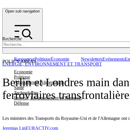
Open sub navigation
Recherche
Rapporteur
Politique
Économie
Newsletters
Evénements
Em
POLICY AREAS
ENERGIE, ENVIRONNEMENT ET TRANSPORT
Economie
Politique
Berlin et Londres main dans
Agriculture et Alimentation
Santé
ferroviaires transfrontalière
Technologies
Energie, Environnement et Transport
Défense
Les ministres des Transports du Royaume-Uni et de l'Allemagne ont conv
Jeremias Lin
EURACTIV.com