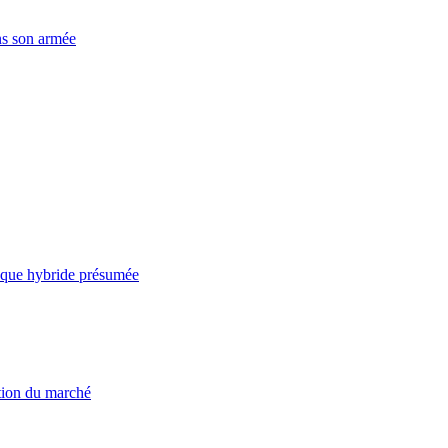
ns son armée
taque hybride présumée
ation du marché