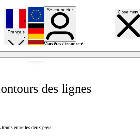
Se connecter
Close menu
English
Français
Deutsch
Vous êtes déconnecté.
Se connecter
Español
Lumières éteintes
contours des lignes
trains entre les deux pays.