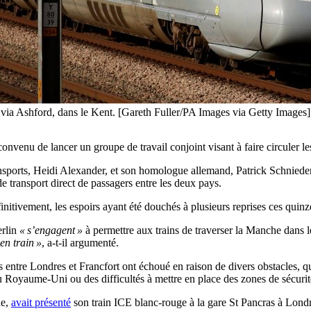
e via Ashford, dans le Kent. [Gareth Fuller/PA Images via Getty Images]
enu de lancer un groupe de travail conjoint visant à faire circuler les
sports, Heidi Alexander, et son homologue allemand, Patrick Schnieder,
 de
transport direct de passagers entre les deux pays.
finitivement, les espoirs ayant été douchés à plusieurs reprises ces quin
erlin
« s’engagent »
à permettre aux trains de traverser la Manche dans l
en train »
, a-t-il argumenté.
s entre Londres et Francfort ont échoué en raison de divers obstacles, qu
 Royaume-Uni ou des difficultés à mettre en place des zones de sécurité
de,
avait présenté
son train ICE blanc-rouge à la gare St Pancras à Londr