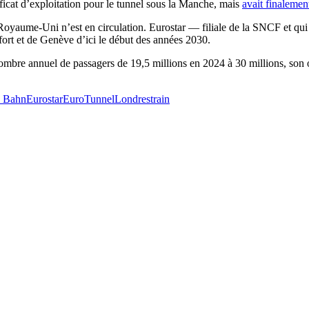
ificat d’exploitation pour le tunnel sous la Manche, mais
avait finaleme
Royaume-Uni n’est en circulation. Eurostar — filiale de la SNCF et qui 
fort et de Genève d’ici le début des années 2030.
ombre annuel de passagers de 19,5 millions en 2024 à 30 millions, son 
e Bahn
Eurostar
EuroTunnel
Londres
train