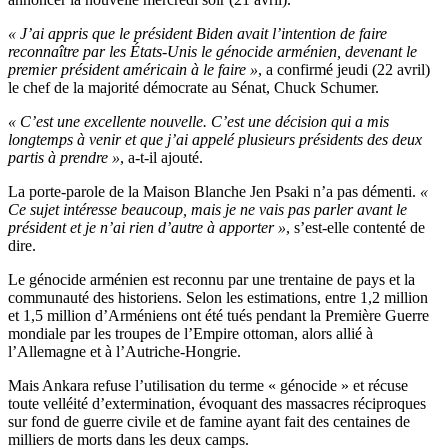
« J’ai appris que le président Biden avait l’intention de faire
reconnaître par les États-Unis le génocide arménien, devenant le
premier président américain à le faire »
, a confirmé jeudi (22 avril)
le chef de la majorité démocrate au Sénat, Chuck Schumer.
« C’est une excellente nouvelle. C’est une décision qui a mis
longtemps à venir et que j’ai appelé plusieurs présidents des deux
partis à prendre »
, a-t-il ajouté.
La porte-parole de la Maison Blanche Jen Psaki n’a pas démenti.
«
Ce sujet intéresse beaucoup, mais je ne vais pas parler avant le
président et je n’ai rien d’autre à apporter »
, s’est-elle contenté de
dire.
Le génocide arménien est reconnu par une trentaine de pays et la
communauté des historiens. Selon les estimations, entre 1,2 million
et 1,5 million d’Arméniens ont été tués pendant la Première Guerre
mondiale par les troupes de l’Empire ottoman, alors allié à
l’Allemagne et à l’Autriche-Hongrie.
Mais Ankara refuse l’utilisation du terme « génocide » et récuse
toute velléité d’extermination, évoquant des massacres réciproques
sur fond de guerre civile et de famine ayant fait des centaines de
milliers de morts dans les deux camps.