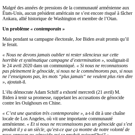
Malgré des années de pressions de la communauté arménienne aux
États-Unis, aucun président américain ne s’est encore risqué à fâcher
Ankara, allié historique de Washington et membre de l’Otan.
Un problème
« contemporain »
Mais pendant sa campagne électorale, Joe Biden avait promis qu’il
le ferait.
« Nous ne devons jamais oublier ni rester silencieux sur cette
horrible et systématique campagne d’extermination »
, soulignait-il
le 24 avril 2020 dans un communiqué.
« Si nous ne reconnaissons
pas pleinement le génocide, si nous ne le commémorons pas, si nous
ne l’enseignons pas, les mots “plus jamais“ ne veulent plus rien dire
»
, ajoutait-il.
L’élu démocrate Adam Schiff a exhorté mercredi (21 avril) M.
Biden à tenir sa promesse, rappelant les accusations de génocide
contre les Ouïghours en Chine.
« C’est une question très contemporaine »,
a-t-il dit à une chaîne
locale de Los Angeles, où vit une importante communauté
arménienne.
« Et si nous ne reconnaissons pas un génocide qui s’est
produit il y a un siècle, qu’est-ce que ça montre de notre volonté de
nous opposer au génocide qui se produit aujourd’hui? »