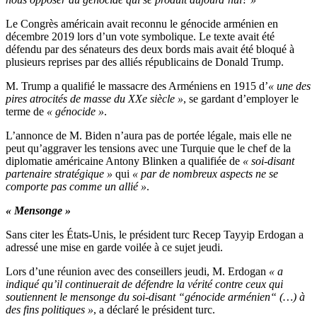
Le Congrès américain avait reconnu le génocide arménien en
décembre 2019 lors d’un vote symbolique. Le texte avait été
défendu par des sénateurs des deux bords mais avait été bloqué à
plusieurs reprises par des alliés républicains de Donald Trump.
M. Trump a qualifié le massacre des Arméniens en 1915 d’
« une des
pires atrocités de masse du XXe siècle »
, se gardant d’employer le
terme de
« génocide »
.
L’annonce de M. Biden n’aura pas de portée légale, mais elle ne
peut qu’aggraver les tensions avec une Turquie que le chef de la
diplomatie américaine Antony Blinken a qualifiée de
« soi-disant
partenaire stratégique »
qui
« par de nombreux aspects ne se
comporte pas comme un allié »
.
« Mensonge »
Sans citer les États-Unis, le président turc Recep Tayyip Erdogan a
adressé une mise en garde voilée à ce sujet jeudi.
Lors d’une réunion avec des conseillers jeudi, M. Erdogan
« a
indiqué qu’il continuerait de défendre la vérité contre ceux qui
soutiennent le mensonge du soi-disant “génocide arménien“ (…) à
des fins politiques »
, a déclaré le président turc.