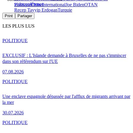
visioconférence
Politique
Chine
International
Joe Biden
OTAN
Recep Tayyip Erdogan
Turquie
Print
Partager
LES PLUS LUS
POLITIQUE
EXCLUSIF : L'Islande demande à Bruxelles de ne pas s'immiscer
dans son référendum sur l'UE
07.08.2026
POLITIQUE
Une enclave espagnole dépassée par l'afflux de migrants arrivant par
la mer
30.07.2026
POLITIQUE