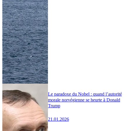
Le paradoxe du Nobel : quand l’autorité
morale norvégienne se heurte à Donald
Trump
21.01.2026