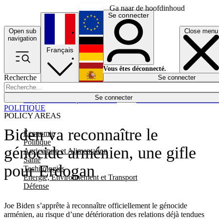
Ga naar de hoofdinhoud
Se connecter
Open sub
Close menu
English
navigation
Français
Deutsch
Vous êtes déconnecté.
Recherche
Se connecter
Español
Lumières éteintes
Se connecter
Rapporteur
Politique
Économie
Newsletters
Evénements
Em
POLITIQUE
POLICY AREAS
Biden va reconnaître le
Economie
Politique
génocide arménien, une gifle
Agriculture et Alimentation
Santé
pour Erdogan
Technologies
Energie, Environnement et Transport
Défense
Joe Biden s’apprête à reconnaître officiellement le génocide
arménien, au risque d’une détérioration des relations déjà tendues