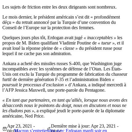
Les sujets de friction entre les deux dirigeants sont nombreux.
Le mois dernier, le président américain s’est dit « profondément
déçu » du retrait annoncé par la Turquie d’une convention du
Conseil de l’Europe sur la protection des femmes.
Quelques jours plus tôt, Erdogan avait jugé
« inacceptables »
les
propos de M. Biden qualifiant Vladimir Poutine de
« tueur »
, et il
avait loué la réponse pleine de
« classe »
du président russe pour
lequel il ne cache pas son admiration.
Ankara a acheté des missiles russes S-400, que Washington juge
incompatibles avec les systèmes de défense de l’Otan. Les États-
Unis ont exclu la Turquie du programme de fabrication du chasseur
furtif de dernière génération F-35 et l’administration Biden
«
poursuit le processus d’exclusion »
d’Ankara, a indiqué mercredi à
l’AFP Jessica Maxwell, une porte-parole du Pentagone.
« En tant que partenaires, en tant qu’alliés, lorsque nous avons des
désaccords nous le pointons du doigt, nous en discutons et nous ne
les éludons pas »
, a expliqué jeudi le porte-parole de la diplomatie
américaine, Ned Price.
Apr 23, 2021 -
Dernière mise à jour: Apr 23, 2021 -
Macron s’entretiendra avec Erdogan mardi soir en
08:00
08:04