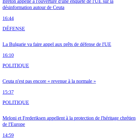
Breton appelle à l'ouverture d'une enquête de l'UE sur la
désinformation autour de Ceuta
16:44
DÉFENSE
La Bulgarie va faire appel aux prêts de défense de l'UE
16:10
POLITIQUE
Ceuta n'est pas encore « revenue à la normale »
15:37
POLITIQUE
Meloni et Frederiksen appellent à la protection de l'héritage chrétien
de l'Europe
14:59