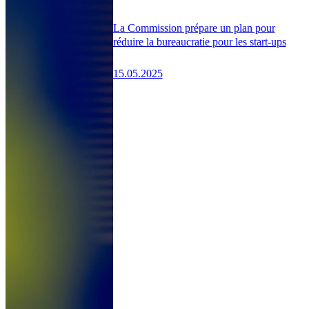
La Commission prépare un plan pour
réduire la bureaucratie pour les start-ups
15.05.2025