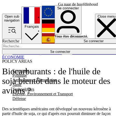
Ga naar de hoofdinhoud
Se connecter
Open sub
Close menu
English
navigation
Français
Deutsch
Vous êtes déconnecté.
Recherche
Se connecter
Español
Lumières éteintes
Se connecter
Rapporteur
Politique
Économie
Newsletters
Evénements
Em
ÉCONOMIE
POLICY AREAS
Biocarburants : de l'huile de
Economie
Politique
soja bientôt dans le moteur des
Agriculture et Alimentation
Santé
avions ?
Technologies
Energie, Environnement et Transport
Défense
Des scientifiques américains ont développé un nouveau kérosène à
partir d'huile de soja, ce qui d'après eux pourrait diminuer de façon