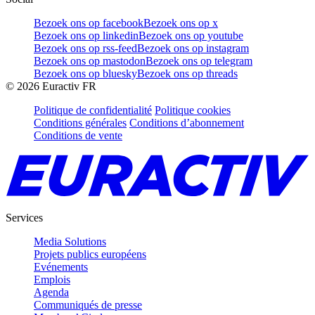
Bezoek ons op facebook
Bezoek ons op x
Bezoek ons op linkedin
Bezoek ons op youtube
Bezoek ons op rss-feed
Bezoek ons op instagram
Bezoek ons op mastodon
Bezoek ons op telegram
Bezoek ons op bluesky
Bezoek ons op threads
©
2026
Euractiv FR
Politique de confidentialité
Politique cookies
Conditions générales
Conditions d’abonnement
Conditions de vente
Services
Media Solutions
Projets publics européens
Evénements
Emplois
Agenda
Communiqués de presse