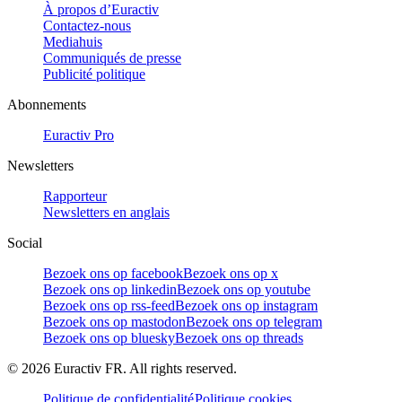
À propos d’Euractiv
Contactez-nous
Mediahuis
Communiqués de presse
Publicité politique
Abonnements
Euractiv Pro
Newsletters
Rapporteur
Newsletters en anglais
Social
Bezoek ons op facebook
Bezoek ons op x
Bezoek ons op linkedin
Bezoek ons op youtube
Bezoek ons op rss-feed
Bezoek ons op instagram
Bezoek ons op mastodon
Bezoek ons op telegram
Bezoek ons op bluesky
Bezoek ons op threads
©
2026
Euractiv FR. All rights reserved.
Politique de confidentialité
Politique cookies