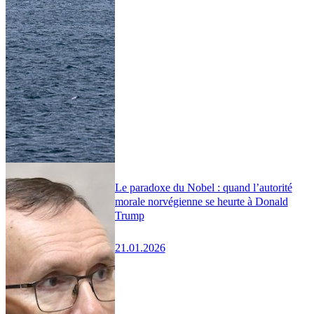
Le paradoxe du Nobel : quand l’autorité
morale norvégienne se heurte à Donald
Trump
21.01.2026