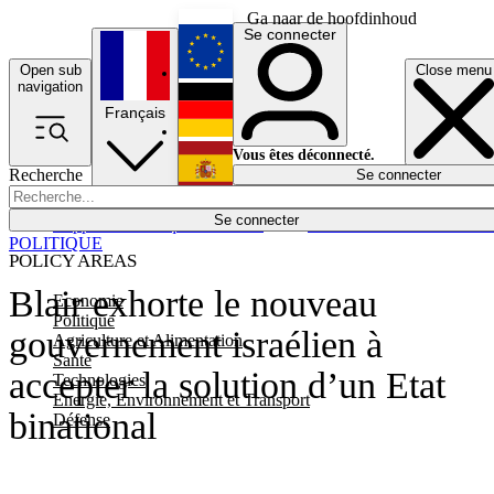
Ga naar de hoofdinhoud
Se connecter
Open sub
Close menu
English
navigation
Français
Deutsch
Vous êtes déconnecté.
Recherche
Se connecter
Español
Lumières éteintes
Se connecter
Rapporteur
Politique
Économie
Newsletters
Evénements
Em
POLITIQUE
POLICY AREAS
Blair exhorte le nouveau
Economie
Politique
gouvernement israélien à
Agriculture et Alimentation
Santé
accepter la solution d’un Etat
Technologies
Energie, Environnement et Transport
binational
Défense