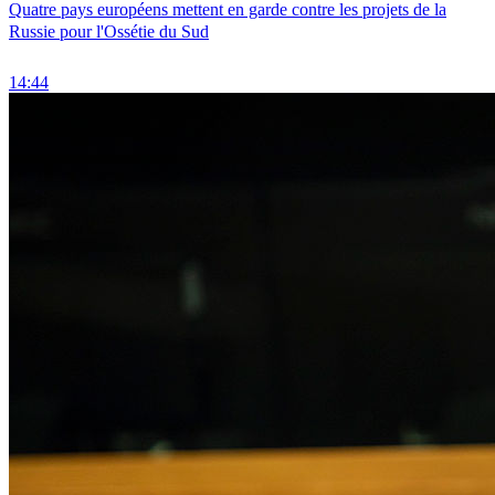
Quatre pays européens mettent en garde contre les projets de la
Russie pour l'Ossétie du Sud
14:44