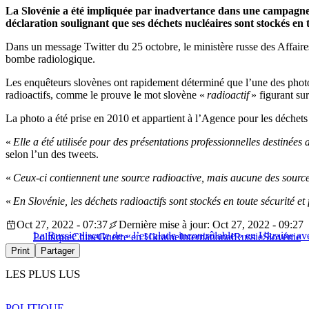
La Slovénie a été impliquée par inadvertance dans une campagne 
déclaration soulignant que ses déchets nucléaires sont stockés en t
Dans un message Twitter du 25 octobre, le ministère russe des Affaire
bombe radiologique.
Les enquêteurs slovènes ont rapidement déterminé que l’une des photo
radioactifs, comme le prouve le mot slovène «
radioactif
» figurant sur
La photo a été prise en 2010 et appartient à l’Agence pour les déchet
«
Elle a été utilisée pour des présentations professionnelles destinée
selon l’un des tweets.
«
Ceux-ci contiennent une source radioactive, mais aucune des source
«
En Slovénie, les déchets radioactifs sont stockés en toute sécurité e
Oct 27, 2022 - 07:37
Dernière mise à jour: Oct 27, 2022 - 09:27
La Russie discute de « l’escalade incontrôlable » en Ukraine av
Politique
Chine
Guerre en Ukraine
International
Russie
Slovénie
Print
Partager
LES PLUS LUS
POLITIQUE