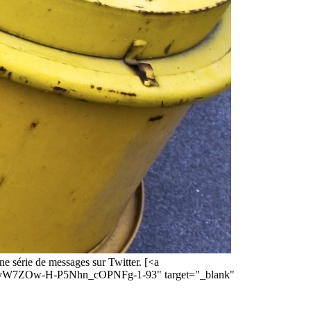
e série de messages sur Twitter. [<a
?src=vyW7ZOw-H-P5Nhn_cOPNFg-1-93" target="_blank"