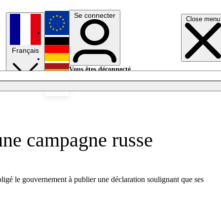
Se connecter
Close menu
English
Français
Deutsch
Vous êtes déconnecté.
Se connecter
Español
Lumières éteintes
 une campagne russe
ligé le gouvernement à publier une déclaration soulignant que ses