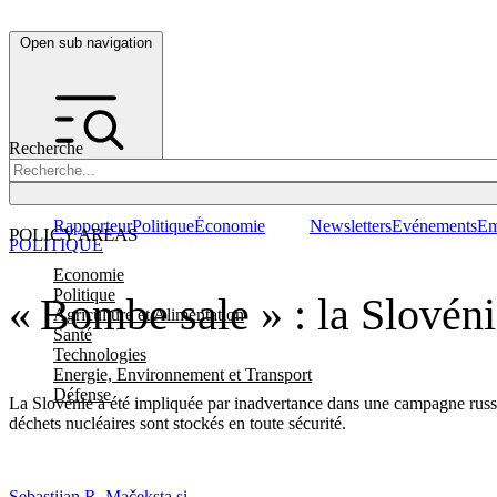
Open sub navigation
Recherche
Rapporteur
Politique
Économie
Newsletters
Evénements
Em
POLICY AREAS
POLITIQUE
Economie
Politique
« Bombe sale » : la Slovén
Agriculture et Alimentation
Santé
Technologies
Energie, Environnement et Transport
Défense
La Slovénie a été impliquée par inadvertance dans une campagne russe
déchets nucléaires sont stockés en toute sécurité.
Sebastijan R. Maček
sta.si