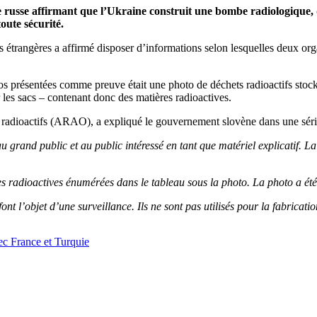
russe affirmant que l’Ukraine construit une bombe radiologique, di
oute sécurité.
s étrangères a affirmé disposer d’informations selon lesquelles deux or
s présentées comme preuve était une photo de déchets radioactifs stock
 les sacs – contenant donc des matières radioactives.
s radioactifs (ARAO), a expliqué le gouvernement slovène dans une séri
s au grand public et au public intéressé en tant que matériel explicatif
s radioactives énumérées dans le tableau sous la photo. La photo a ét
t font l’objet d’une surveillance. Ils ne sont pas utilisés pour la fabri
ec France et Turquie