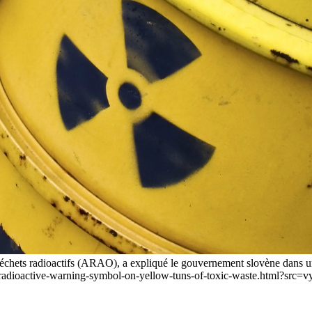
 déchets radioactifs (ARAO), a expliqué le gouvernement slovène dans un
to-radioactive-warning-symbol-on-yellow-tuns-of-toxic-waste.html