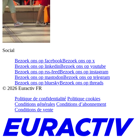
Social
Bezoek ons op facebook
Bezoek ons op x
Bezoek ons op linkedin
Bezoek ons op youtube
Bezoek ons op rss-feed
Bezoek ons op instagram
Bezoek ons op mastodon
Bezoek ons op telegram
Bezoek ons op bluesky
Bezoek ons op threads
©
2026
Euractiv FR
Politique de confidentialité
Politique cookies
Conditions générales
Conditions d’abonnement
Conditions de vente