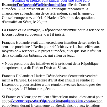
Hollande et Merkel vont plaider pour une zone euro
Ils auront l’occasion de le faire lundi, à la veille du Conseil
plus intégrée au Parlement européen
européen. « Le président de la République rencontrera la
chancelière au lendemain de ce référendum, avant la tenue du
Conseil européen », a déclaré Harlem Désir lors des questions
d’actualité au Sénat, le 23 juin.
La France et l’Allemagne, « répondront ensemble pour la relance de
la construction européenne », a-t-il insisté.
François Hollande avait dit mercredi son intention de se rendre la
semaine prochaine à Berlin pour réfléchir avec la chancelière aux
moyens de « relancer » le projet européen, quel que soit le résultat
de la consultation britannique, qui a lieu ce jeudi.
« Nous prendrons des initiatives et le président de la République
s’exprimera », a dit Harlem Désir au Sénat.
François Hollande et Harlem Désir doivent s’entretenir vendredi
matin à l’Élysée. Le secrétaire d’État doit ensuite se rendre au
Luxembourg pour assister à une réunion avec ses homologues des
autres pays de l’Union européenne.
Si France et Allemagne veulent afficher leur union, c’est aussi pour
La zone euro veut s’épargner les paniques bancaires
couper court aux procès d’intention multiples faits à la construction
européenne durant la campagne du Brexit, ainsi qu’aux tentations