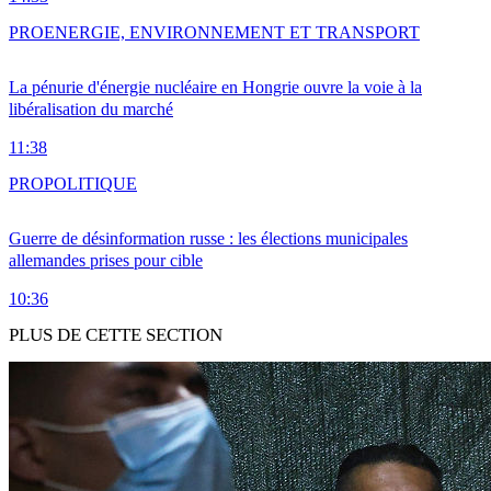
PRO
ENERGIE, ENVIRONNEMENT ET TRANSPORT
La pénurie d'énergie nucléaire en Hongrie ouvre la voie à la
libéralisation du marché
11:38
PRO
POLITIQUE
Guerre de désinformation russe : les élections municipales
allemandes prises pour cible
10:36
PLUS DE CETTE SECTION