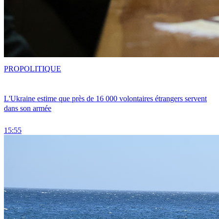
PRO
POLITIQUE
L'Ukraine estime que près de 16 000 volontaires étrangers servent
dans son armée
15:55