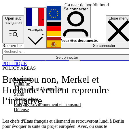
Ga naar de hoofdinhoud
Se connecter
Open sub
Close menu
English
navigation
Français
Deutsch
Vous êtes déconnecté.
Recherche
Se connecter
Español
Lumières éteintes
Se connecter
Rapporteur
Politique
Économie
Newsletters
Evénements
Em
POLITIQUE
POLICY AREAS
Brexit ou non, Merkel et
Economie
Politique
Hollande veulent reprendre
Agriculture et Alimentation
Santé
l’initiative
Technologies
Energie, Environnement et Transport
Défense
Les chefs d'Etats français et allemand se retrouveront lundi à Berlin
pour évoquer la suite du projet européen. Avec, ou sans le