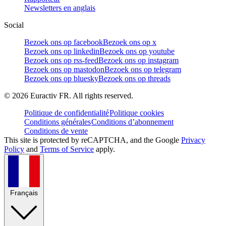
Newsletters en anglais
Social
Bezoek ons op facebook
Bezoek ons op x
Bezoek ons op linkedin
Bezoek ons op youtube
Bezoek ons op rss-feed
Bezoek ons op instagram
Bezoek ons op mastodon
Bezoek ons op telegram
Bezoek ons op bluesky
Bezoek ons op threads
©
2026
Euractiv FR. All rights reserved.
Politique de confidentialité
Politique cookies
Conditions générales
Conditions d’abonnement
Conditions de vente
This site is protected by reCAPTCHA, and the Google
Privacy
Policy
and
Terms of Service
apply.
Français