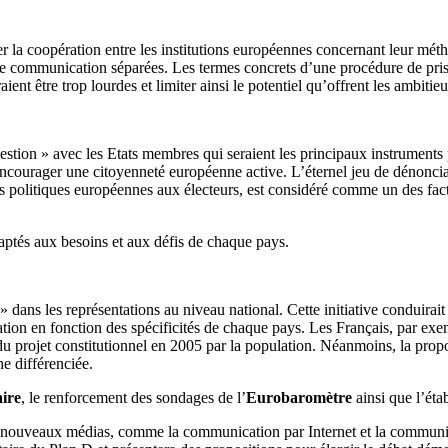
r la coopération entre les institutions européennes concernant leur mét
e communication séparées. Les termes concrets d’une procédure de prise
ent être trop lourdes et limiter ainsi le potentiel qu’offrent les ambitie
stion » avec les Etats membres qui seraient les principaux instrument
encourager une citoyenneté européenne active. L’éternel jeu de dénonci
 les politiques européennes aux électeurs, est considéré comme un des 
daptés aux besoins et aux défis de chaque pays.
dans les représentations au niveau national. Cette initiative conduira
on en fonction des spécificités de chaque pays. Les Français, par exempl
t du projet constitutionnel en 2005 par la population. Néanmoins, la pr
e différenciée.
aire
, le renforcement des sondages de l’
Eurobaromètre
ainsi que l’ét
 nouveaux médias, comme la communication par Internet et la communicati