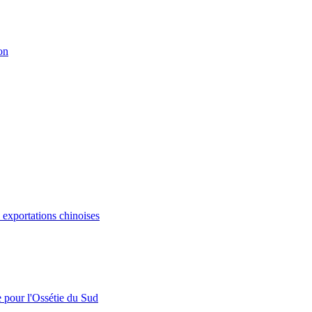
on
s exportations chinoises
e pour l'Ossétie du Sud