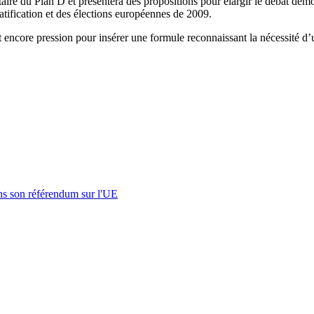
ntaire du Plan D et présentera des propositions pour élargir le débat dém
 ratification et des élections européennes de 2009.
encore pression pour insérer une formule reconnaissant la nécessité d’
s son référendum sur l'UE