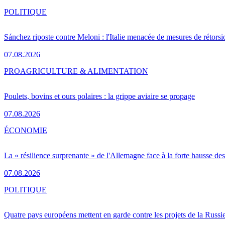
POLITIQUE
Sánchez riposte contre Meloni : l'Italie menacée de mesures de rétorsi
07.08.2026
PRO
AGRICULTURE & ALIMENTATION
Poulets, bovins et ours polaires : la grippe aviaire se propage
07.08.2026
ÉCONOMIE
La « résilience surprenante » de l'Allemagne face à la forte hausse de
07.08.2026
POLITIQUE
Quatre pays européens mettent en garde contre les projets de la Russi