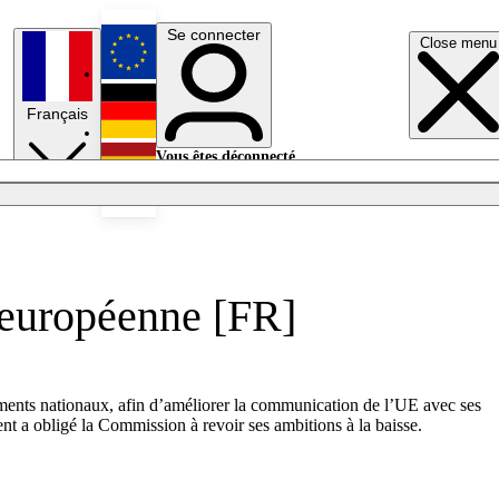
Se connecter
Close menu
English
Français
Deutsch
Vous êtes déconnecté.
Se connecter
Español
Lumières éteintes
 européenne [FR]
nements nationaux, afin d’améliorer la communication de l’UE avec ses
 a obligé la Commission à revoir ses ambitions à la baisse.