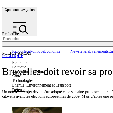
Open sub navigation
Recherche
Rapporteur
Politique
Économie
Newsletters
Evénements
Em
POLICY AREAS
POLITIQUE
Economie
Politique
Bruxelles doit revoir sa p
Agriculture et Alimentation
Santé
Technologies
Energie, Environnement et Transport
Défense
Un nouveau projet devant être adopté cette semaine proposera de renfo
citoyens avant les élections européennes de 2009. Mais d’après une p