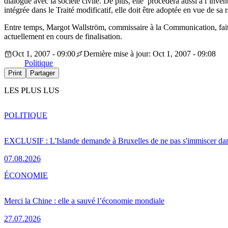
dialogue avec la société civile. De plus, elle procèdera aussi à l’inve
intégrée dans le Traité modificatif, elle doit être adoptée en vue de sa
Entre temps, Margot Wallström, commissaire à la Communication, fait 
actuellement en cours de finalisation.
Oct 1, 2007 - 09:00
Dernière mise à jour: Oct 1, 2007 - 09:08
Politique
Print
Partager
LES PLUS LUS
POLITIQUE
EXCLUSIF : L'Islande demande à Bruxelles de ne pas s'immiscer dan
07.08.2026
ÉCONOMIE
Merci la Chine : elle a sauvé l’économie mondiale
27.07.2026