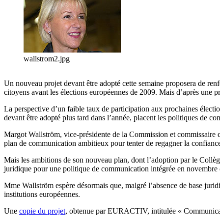
wallstrom2.jpg
Un nouveau projet devant être adopté cette semaine proposera de renfo
citoyens avant les élections européennes de 2009. Mais d’après une p
La perspective d’un faible taux de participation aux prochaines électi
devant être adopté plus tard dans l’année, placent les politiques de c
Margot Wallström, vice-présidente de la Commission et commissaire cha
plan de communication ambitieux pour tenter de regagner la confiance
Mais les ambitions de son nouveau plan, dont l’adoption par le Collège
juridique pour une politique de communication intégrée en novembre 
Mme Wallström espère désormais que, malgré l’absence de base juridique
institutions européennes.
Une
copie du projet
, obtenue par EURACTIV, intitulée « Communicati