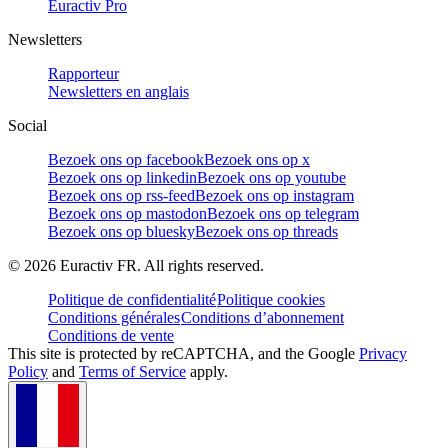
Euractiv Pro
Newsletters
Rapporteur
Newsletters en anglais
Social
Bezoek ons op facebook
Bezoek ons op x
Bezoek ons op linkedin
Bezoek ons op youtube
Bezoek ons op rss-feed
Bezoek ons op instagram
Bezoek ons op mastodon
Bezoek ons op telegram
Bezoek ons op bluesky
Bezoek ons op threads
©
2026
Euractiv FR. All rights reserved.
Politique de confidentialité
Politique cookies
Conditions générales
Conditions d’abonnement
Conditions de vente
This site is protected by reCAPTCHA, and the Google
Privacy
Policy
and
Terms of Service
apply.