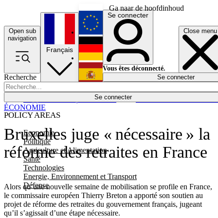
Ga naar de hoofdinhoud
Se connecter
Open sub
Close menu
English
navigation
Français
Deutsch
Vous êtes déconnecté.
Recherche
Se connecter
Español
Lumières éteintes
Se connecter
Rapporteur
Politique
Économie
Newsletters
Evénements
Em
ÉCONOMIE
POLICY AREAS
Bruxelles juge « nécessaire » la
Economie
Politique
réforme des retraites en France
Agriculture et Alimentation
Santé
Technologies
Energie, Environnement et Transport
Défense
Alors qu’une nouvelle semaine de mobilisation se profile en France,
le commissaire européen Thierry Breton a apporté son soutien au
projet de réforme des retraites du gouvernement français, jugeant
qu’il s’agissait d’une étape nécessaire.