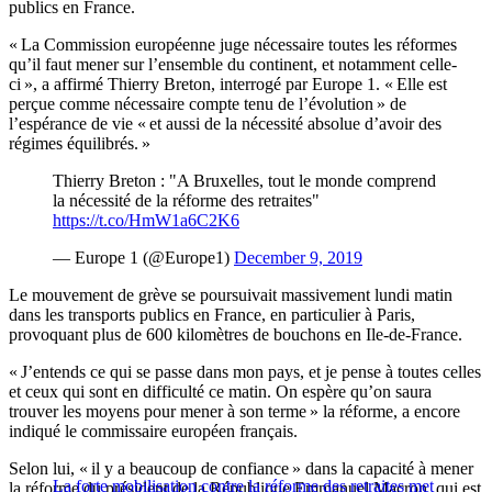
publics en France.
« La Commission européenne juge nécessaire toutes les réformes
qu’il faut mener sur l’ensemble du continent, et notamment celle-
ci », a affirmé Thierry Breton, interrogé par Europe 1. « Elle est
perçue comme nécessaire compte tenu de l’évolution » de
l’espérance de vie « et aussi de la nécessité absolue d’avoir des
régimes équilibrés. »
Thierry Breton : "A Bruxelles, tout le monde comprend
la nécessité de la réforme des retraites"
https://t.co/HmW1a6C2K6
— Europe 1 (@Europe1)
December 9, 2019
Le mouvement de grève se poursuivait massivement lundi matin
dans les transports publics en France, en particulier à Paris,
provoquant plus de 600 kilomètres de bouchons en Ile-de-France.
« J’entends ce qui se passe dans mon pays, et je pense à toutes celles
et ceux qui sont en difficulté ce matin. On espère qu’on saura
trouver les moyens pour mener à son terme » la réforme, a encore
indiqué le commissaire européen français.
Selon lui, « il y a beaucoup de confiance » dans la capacité à mener
La forte mobilisation contre la réforme des retraites met
la réforme du président de la République Emmanuel Macron, qui est