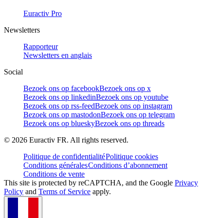
Euractiv Pro
Newsletters
Rapporteur
Newsletters en anglais
Social
Bezoek ons op facebook
Bezoek ons op x
Bezoek ons op linkedin
Bezoek ons op youtube
Bezoek ons op rss-feed
Bezoek ons op instagram
Bezoek ons op mastodon
Bezoek ons op telegram
Bezoek ons op bluesky
Bezoek ons op threads
©
2026
Euractiv FR. All rights reserved.
Politique de confidentialité
Politique cookies
Conditions générales
Conditions d’abonnement
Conditions de vente
This site is protected by reCAPTCHA, and the Google
Privacy
Policy
and
Terms of Service
apply.