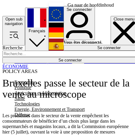
Ga naar de hoofdinhoud
Se connecter
Open sub
Close menu
English
navigation
Français
Deutsch
Vous êtes déconnecté.
Recherche
Se connecter
Español
Lumières éteintes
Se connecter
Rapporteur
Politique
Économie
Newsletters
Evénements
Em
ÉCONOMIE
POLICY AREAS
Bruxelles passe le secteur de la
Economie
Politique
vente au microscope
Agriculture et Alimentation
Santé
Technologies
Energie, Environnement et Transport
Défense
Les problèmes dans le secteur de la vente empêchent les
consommateurs de bénéficier d’un choix plus large dans les
supermarchés et magasins locaux, a dit la Commission européenne
hier (5 juillet), ouvrant la voie à une proposition de mesures