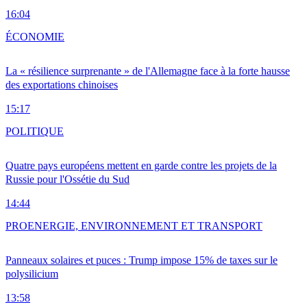
16:04
ÉCONOMIE
La « résilience surprenante » de l'Allemagne face à la forte hausse
des exportations chinoises
15:17
POLITIQUE
Quatre pays européens mettent en garde contre les projets de la
Russie pour l'Ossétie du Sud
14:44
PRO
ENERGIE, ENVIRONNEMENT ET TRANSPORT
Panneaux solaires et puces : Trump impose 15% de taxes sur le
polysilicium
13:58