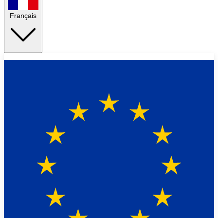
Français