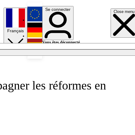
Se connecter
Close menu
English
Français
Deutsch
Vous êtes déconnecté.
Se connecter
Español
Lumières éteintes
pagner les réformes en