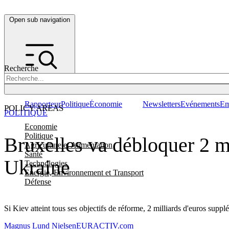
Open sub navigation
Recherche
Rapporteur
Politique
Économie
Newsletters
Evénements
Em
POLICY AREAS
POLITIQUE
Economie
Politique
Bruxelles va débloquer 2 m
Agriculture et Alimentation
Santé
Ukraine
Technologies
Energie, Environnement et Transport
Défense
Si Kiev atteint tous ses objectifs de réforme, 2 milliards d'euros suppl
Magnus Lund Nielsen
EURACTIV.com