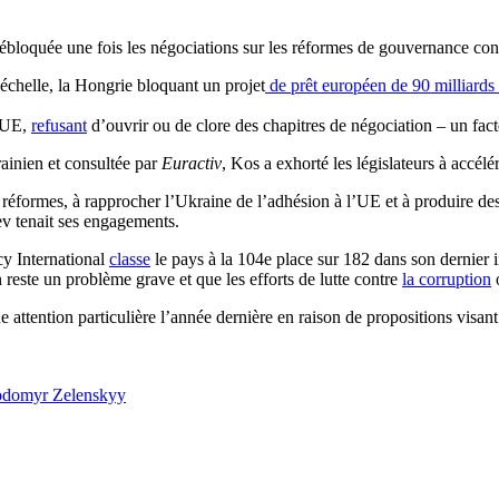
ébloquée une fois les négociations sur les réformes de gouvernance co
échelle, la Hongrie bloquant un projet
de prêt européen de 90 milliards
l’UE,
refusant
d’ouvrir ou de clore des chapitres de négociation – un fact
rainien et consultée par
Euractiv
, Kos a exhorté les législateurs à accélé
éformes, à rapprocher l’Ukraine de l’adhésion à l’UE et à produire des ré
iev tenait ses engagements.
cy International
classe
le pays à la 104e place sur 182 dans son dernier 
 reste un problème grave et que les efforts de lutte contre
la corruption
o
 attention particulière l’année dernière en raison de propositions visan
odomyr Zelenskyy