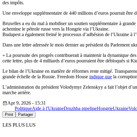
des impôts.
Une enveloppe supplémentaire de 440 millions d’euros pourrait être d
Bruxelles a eu du mal à mobiliser un soutien supplémentaire à grande 
achemine le pétrole russe vers la Hongrie via l’Ukraine.
Budapest a également freiné le processus d’adhésion de l’Ukraine à 
Dans une lettre adressée le mois dernier au président du Parlement uk
« La poursuite des progrès contribuerait à maintenir la dynamique des r
cette lettre, plus de 4 milliards d’euros pourraient être débloqués si K
Le bilan de l’Ukraine en matière de réformes reste mitigé. Transparen
grande échelle de la Russie. Freedom House
indique que
la corruption
L’administration du président Volodymyr Zelenskyy a fait l’objet d’une
marche arrière.
Apr 9, 2026 - 15:31
Politique
Aide à l'Ukraine
Druzhba pipeline
Hongrie
Ukraine
Vol
Print
Partager
LES PLUS LUS