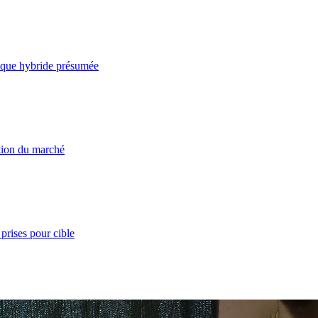
taque hybride présumée
ation du marché
prises pour cible