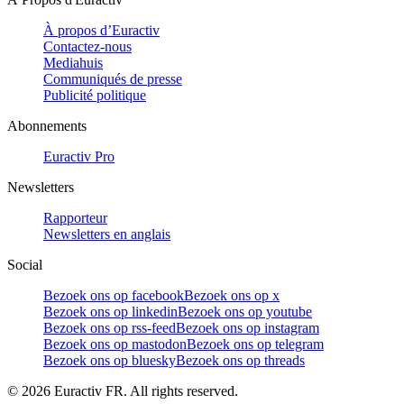
À propos d’Euractiv
Contactez-nous
Mediahuis
Communiqués de presse
Publicité politique
Abonnements
Euractiv Pro
Newsletters
Rapporteur
Newsletters en anglais
Social
Bezoek ons op facebook
Bezoek ons op x
Bezoek ons op linkedin
Bezoek ons op youtube
Bezoek ons op rss-feed
Bezoek ons op instagram
Bezoek ons op mastodon
Bezoek ons op telegram
Bezoek ons op bluesky
Bezoek ons op threads
©
2026
Euractiv FR. All rights reserved.