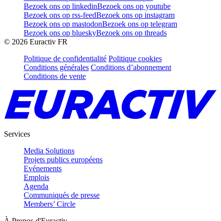
Bezoek ons op linkedin
Bezoek ons op youtube
Bezoek ons op rss-feed
Bezoek ons op instagram
Bezoek ons op mastodon
Bezoek ons op telegram
Bezoek ons op bluesky
Bezoek ons op threads
©
2026
Euractiv FR
Politique de confidentialité
Politique cookies
Conditions générales
Conditions d’abonnement
Conditions de vente
Services
Media Solutions
Projets publics européens
Evénements
Emplois
Agenda
Communiqués de presse
Members’ Circle
À Propos d'Euractiv