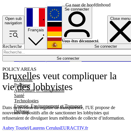
Ga naar de hoofdinhoud
Se connecter
Open sub
Close menu
English
navigation
Français
Deutsch
Vous êtes déconnecté.
Recherche
Se connecter
Español
Lumières éteintes
Se connecter
Rapporteur
Politique
Économie
Newsletters
Evénements
Em
POLICY AREAS
Bruxelles veut compliquer la
Economie
vie des lobbyistes
Politique
Agriculture et Alimentation
Santé
Technologies
Energie, Environnement et Transport
Dans sa révision du registre de transparence, l'UE propose de
Défense
nouveaux dispositifs afin de sanctionner les lobbyistes qui
refuseraient de divulguer leurs méthodes de collecte d’information.
Aubry Touriel
/
Laurens Cerulus
EURACTIV.fr