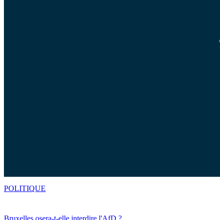
POLITIQUE
Bruxelles osera-t-elle interdire l'AfD ?