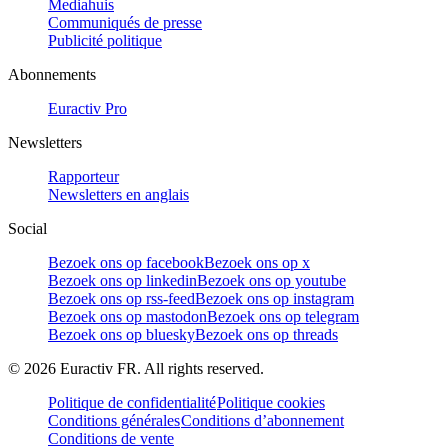
Mediahuis
Communiqués de presse
Publicité politique
Abonnements
Euractiv Pro
Newsletters
Rapporteur
Newsletters en anglais
Social
Bezoek ons op facebook
Bezoek ons op x
Bezoek ons op linkedin
Bezoek ons op youtube
Bezoek ons op rss-feed
Bezoek ons op instagram
Bezoek ons op mastodon
Bezoek ons op telegram
Bezoek ons op bluesky
Bezoek ons op threads
©
2026
Euractiv FR. All rights reserved.
Politique de confidentialité
Politique cookies
Conditions générales
Conditions d’abonnement
Conditions de vente