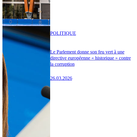
POLITIQUE
Le Parlement donne son feu vert à une
directive européenne « historique » contre
la corruption
26.03.2026