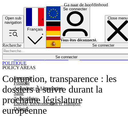
Ga naar de hoofdinhoud
Se connecter
Open sub
Close menu
English
navigation
Français
Deutsch
Vous êtes déconnecté.
Recherche
Se connecter
Español
Lumières éteintes
Se connecter
Rapporteur
Politique
Économie
Newsletters
Evénements
Em
POLITIQUE
POLICY AREAS
Corruption, transparence : les
Economie
Politique
dossiers à suivre durant la
Agriculture et Alimentation
Santé
prochaine législature
Technologies
Energie, Environnement et Transport
européenne
Défense