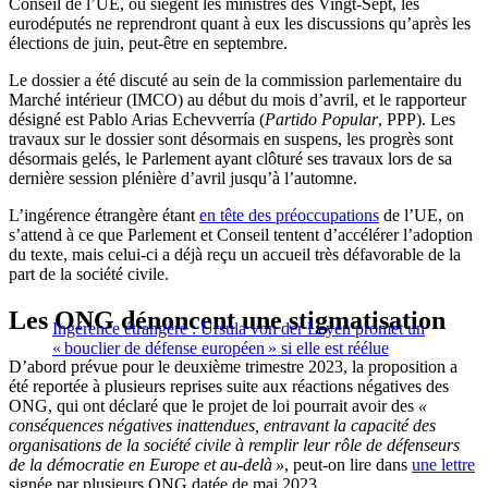
Conseil de l’UE, où siègent les ministres des Vingt-Sept, les
eurodéputés ne reprendront quant à eux les discussions qu’après les
élections de juin, peut-être en septembre.
Le dossier a été discuté au sein de la commission parlementaire du
Marché intérieur (IMCO) au début du mois d’avril, et le rapporteur
désigné est Pablo Arias Echevverría (
Partido Popular
, PPP). Les
travaux sur le dossier sont désormais en suspens, les progrès sont
désormais gelés, le Parlement ayant clôturé ses travaux lors de sa
dernière session plénière d’avril jusqu’à l’automne.
L’ingérence étrangère étant
en tête des préoccupations
de l’UE, on
s’attend à ce que Parlement et Conseil tentent d’accélérer l’adoption
du texte, mais celui-ci a déjà reçu un accueil très défavorable de la
part de la société civile.
Les ONG dénoncent une stigmatisation
Ingérence étrangère : Ursula von der Leyen promet un
« bouclier de défense européen » si elle est réélue
D’abord prévue pour le deuxième trimestre 2023, la proposition a
été reportée à plusieurs reprises suite aux réactions négatives des
ONG, qui ont déclaré que le projet de loi pourrait avoir des
«
conséquences négatives inattendues, entravant la capacité des
organisations de la société civile à remplir leur rôle de défenseurs
de la démocratie en Europe et au-delà »
, peut-on lire dans
une lettre
signée par plusieurs ONG datée de mai 2023.