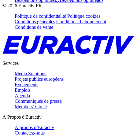
Bezoek ons op bluesky
Bezoek ons op threads
©
2026
Euractiv FR
Politique de confidentialité
Politique cookies
Conditions générales
Conditions d’abonnement
Conditions de vente
Services
Media Solutions
Projets publics européens
Evénements
Emplois
Agenda
Communiqués de presse
Members’ Circle
À Propos d'Euractiv
À propos d’Euractiv
Contactez-nous