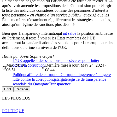
Le mandat de négociation du Parlement a été ratifié en février 2024,
après avoir amendé les propositions de la Commission pour élargir
la liste des individus considérés comme des personnes d’intérêt à
toute personne
« en charge d’un service public »,
et exigé que les
États membres réexaminent régulièrement les stratégies nationales,
ainsi qu’un régime de sanctions plus détaillé.
Bien que Transparency International
ait salué
la position ambitieuse
du Parlement, il reste à voir si les États membres de l’UE
accepteront la standardisation des sanctions pour la corruption et les
définitions du crime au niveau de l’UE.
[Édité par Anne-Sophie Gayet]
L’UE appelle à des sanctions plus sévères pour lutter
May 24, 2024 -
contre la corruption
Dernière mise à jour: May 24, 2024 -
06:51
08:44
Politique
affaire de corruption
Corruption
ingérence étrangère
lutte contre la corruption
qatargate
registre de transparence
scandale du Qatargate
Transparence
Print
Partager
LES PLUS LUS
POLITIQUE