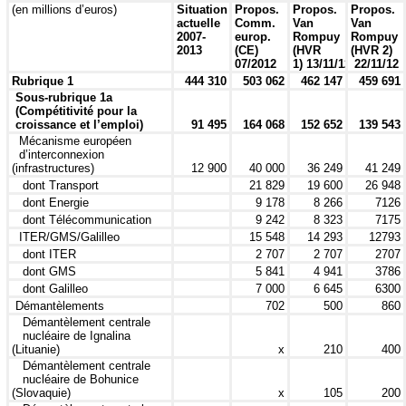
(en millions d’euros)
Situation
Propos.
Propos.
Propos.
actuelle
Comm.
Van
Van
2007-
europ.
Rompuy
Rompuy
2013
(CE)
(HVR
(HVR 2)
07/2012
1) 13/11/12
22/11/12
Rubrique 1
444 310
503 062
462 147
459 691
Sous-rubrique 1a
(Compétitivité pour la
croissance et l’emploi)
91 495
164 068
152 652
139 543
Mécanisme européen
d’interconnexion
(infrastructures)
12 900
40 000
36 249
41 249
dont Transport
21 829
19 600
26 948
dont Energie
9 178
8 266
7126
dont Télécommunication
9 242
8 323
7175
ITER/GMS/Galilleo
15 548
14 293
12793
dont ITER
2 707
2 707
2707
dont GMS
5 841
4 941
3786
dont Galilleo
7 000
6 645
6300
Démantèlements
702
500
860
Démantèlement centrale
nucléaire de Ignalina
(Lituanie)
x
210
400
Démantèlement centrale
nucléaire de Bohunice
(Slovaquie)
x
105
200