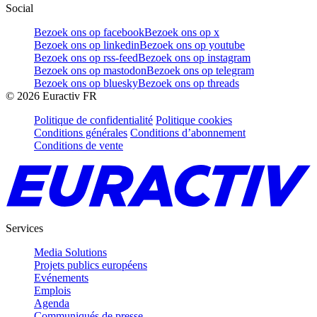
Social
Bezoek ons op facebook
Bezoek ons op x
Bezoek ons op linkedin
Bezoek ons op youtube
Bezoek ons op rss-feed
Bezoek ons op instagram
Bezoek ons op mastodon
Bezoek ons op telegram
Bezoek ons op bluesky
Bezoek ons op threads
©
2026
Euractiv FR
Politique de confidentialité
Politique cookies
Conditions générales
Conditions d’abonnement
Conditions de vente
Services
Media Solutions
Projets publics européens
Evénements
Emplois
Agenda
Communiqués de presse