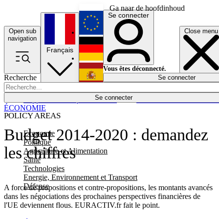
Ga naar de hoofdinhoud
Se connecter
Open sub
Close menu
English
navigation
Français
Deutsch
Vous êtes déconnecté.
Recherche
Se connecter
Español
Lumières éteintes
Se connecter
Rapporteur
Politique
Économie
Newsletters
Evénements
Em
ÉCONOMIE
POLICY AREAS
Budget 2014-2020 : demandez
Economie
Politique
les chiffres
Agriculture et Alimentation
Santé
Technologies
Energie, Environnement et Transport
Défense
A force de propositions et contre-propositions, les montants avancés
dans les négociations des prochaines perspectives financières de
l'UE deviennent flous. EURACTIV.fr fait le point.