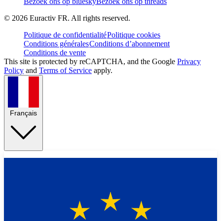
Bezoek ons op bluesky
Bezoek ons op threads
©
2026
Euractiv FR. All rights reserved.
Politique de confidentialité
Politique cookies
Conditions générales
Conditions d’abonnement
Conditions de vente
This site is protected by reCAPTCHA, and the Google
Privacy
Policy
and
Terms of Service
apply.
Français