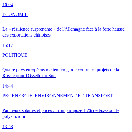
16:04
ÉCONOMIE
La « résilience surprenante » de l'Allemagne face à la forte hausse
des exportations chinoises
15:17
POLITIQUE
Quatre pays européens mettent en garde contre les projets de la
Russie pour l'Ossétie du Sud
14:44
PRO
ENERGIE, ENVIRONNEMENT ET TRANSPORT
Panneaux solaires et puces : Trump impose 15% de taxes sur le
polysilicium
13:58