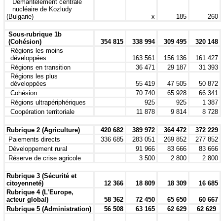
Démantèlement centrale
nucléaire de Kozludy
(Bulgarie)
x
185
260
Sous-rubrique 1b
(Cohésion)
354 815
338 994
309 495
320 148
Régions les moins
développées
163 561
156 136
161 427
Régions en transition
36 471
29 187
31 393
Régions les plus
développées
55 419
47 505
50 872
Cohésion
70 740
65 928
66 341
Régions ultrapériphériques
925
925
1 387
Coopération territoriale
11 878
9 814
8 728
Rubrique 2 (Agriculture)
420 682
389 972
364 472
372 229
Paiements directs
336 685
283 051
269 852
277 852
Développement rural
91 966
83 666
83 666
Réserve de crise agricole
3 500
2 800
2 800
Rubrique 3 (Sécurité et
citoyenneté)
12 366
18 809
18 309
16 685
Rubrique 4 (L’Europe,
acteur global)
58 362
72 450
65 650
60 667
Rubrique 5 (Administration)
56 508
63 165
62 629
62 629