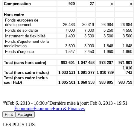
Compensation
920
27
x
x
Hors cadre
Fonds européen de
développement
26 483
30 319
26 984
26 984
Fonds de solidarité
7 000
7 000
5 250
4 550
Instrument de flexibilité
1 400
3 500
3 500
3 500
Fonds d’ajustement de la
modialisation
3 500
3 000
1 848
1 848
Fonds d’urgence
1 547
2 450
1 960
1 960
Total (sans hors cadre)
993 601
1 047 458
973 207
971 901
1 010
Total (hors cadre inclus)
1 033 531
1 091 277
1 010 789
743
Total (hors cadre inclus
sauf FED)
1 005 501
1 060 958
983 805
983 759
Feb 6, 2013 - 18:30
Dernière mise à jour: Feb 8, 2013 - 19:51
Économie
Économie
Euro & Finances
Print
Partager
LES PLUS LUS