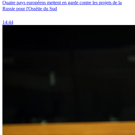
Quatre pays européens mettent en garde contre les projets de la
Russie pour l'Ossétie du Sud
14:44