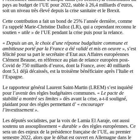
pays au budget de l’UE pour 2022, stable à 26,4 milliards d’euros,
soit un niveau très élevé depuis la crise sanitaire et le Brexit.
Cette contribution a fait un bond de 25% l’année dernière, comme
l’a rappelé Marie-Christine Dalloz (LR), qui a cependant reconnu le
soutien «
utile »
de l’UE pendant la crise puis pour la relance.
«
Depuis un an, le choix d’une réponse budgétaire commune et
ambitieuse porté par la France a été validé et mis en oeuvre »
, s’est
félicité pour sa part le secrétaire d’Etat aux Affaires européennes
Clément Beaune, en référence au plan de relance européen post-
Covid de 750 milliards d’euros, dont la France, avec 40 milliards
dont 5,1 déjà décaissés, est la troisième bénéficiaire après l’Italie et
l’Espagne.
Le rapporteur général Laurent Saint-Martin (LREM) s’est inquiété
pour l’avenir des règles budgétaires communes. «
Le pacte de
stabilité a montré ses limites »
dès avant la crise, a-t-il souligné,
plaidant pour des règles permettant d’ «
encourager
l’investissement »
.
Les députés socialistes, par la voix de Lamia El Aaraje, ont aussi
soutenu un assouplissement «
durable »
des règles européennes. Ce
sera un des enjeux de la présidence française de l’UE, au premier
semestre 2022, alors que le débat est ouvert en Allemagne dans le