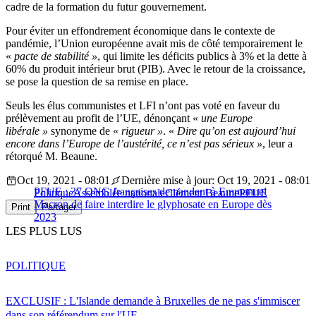
cadre de la formation du futur gouvernement.
Pour éviter un effondrement économique dans le contexte de
pandémie, l’Union européenne avait mis de côté temporairement le
«
pacte de stabilité »
, qui limite les déficits publics à 3% et la dette à
60% du produit intérieur brut (PIB). Avec le retour de la croissance,
se pose la question de sa remise en place.
Seuls les élus communistes et LFI n’ont pas voté en faveur du
prélèvement au profit de l’UE, dénonçant «
une Europe
libérale »
synonyme de «
rigueur »
. «
Dire qu’on est aujourd’hui
encore dans l’Europe de l’austérité, ce n’est pas sérieux »
, leur a
rétorqué M. Beaune.
Oct 19, 2021 - 08:01
Dernière mise à jour: Oct 19, 2021 - 08:01
PFUE : 37 ONG françaises demandent à Emmanuel
Politique
Assemblée nationale
Clément Beaune
PFUE
Macron de faire interdire le glyphosate en Europe dès
Print
Partager
2023
LES PLUS LUS
POLITIQUE
EXCLUSIF : L'Islande demande à Bruxelles de ne pas s'immiscer
dans son référendum sur l'UE