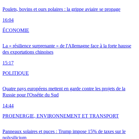
Poulets, bovins et ours polaires : la grippe aviaire se propage
16:04
ÉCONOMIE
La « résilience surprenante » de l'Allemagne face à la forte hausse
des exportations chinoises
15:17
POLITIQUE
Quatre pays européens mettent en garde contre les projets de la
Russie pour l'Ossétie du Sud
14:44
PRO
ENERGIE, ENVIRONNEMENT ET TRANSPORT
Panneaux solaires et puces : Trump impose 15% de taxes sur le
polysilicium