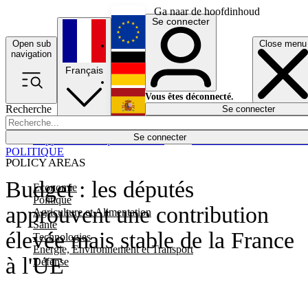
Ga naar de hoofdinhoud
Se connecter
Open sub
Close menu
English
navigation
Français
Deutsch
Vous êtes déconnecté.
Recherche
Se connecter
Español
Lumières éteintes
Se connecter
Rapporteur
Politique
Économie
Newsletters
Evénements
Em
POLITIQUE
POLICY AREAS
Budget : les députés
Economie
Politique
approuvent une contribution
Agriculture et Alimentation
Santé
élevée mais stable de la France
Technologies
Energie, Environnement et Transport
à l'UE
Défense