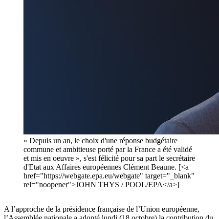
« Depuis un an, le choix d'une réponse budgétaire
commune et ambitieuse porté par la France a été validé
et mis en oeuvre », s'est félicité pour sa part le secrétaire
d'Etat aux Affaires européennes Clément Beaune. [<a
href="https://webgate.epa.eu/webgate" target="_blank"
rel="noopener">JOHN THYS / POOL/EPA</a>]
A l’approche de la présidence française de l’Union européenne,
l’Assemblée nationale a adopté lundi (18 octobre) la contribution du