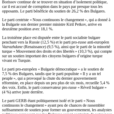
Borissov continue de se trouver en situation d’isolement politique,
car il est accusé de corruption dans le pays par presque tous les
opposants. Le parti bénéficie du soutien de 26,2 % des Bulgares.
Le parti centriste « Nous continuons le changement », qui a donné à
la Bulgarie son dernier premier ministre Kiril Petkov, arrive en
deuxième position avec 18,1 %.
La troisième place est disputée entre le parti socialiste bulgare
penchant vers la Russie (12,5 %) et le parti pro-russe anti-européen
Vazrazhdane
(Renaissance) (9,5 %), ainsi que le parti de la minorité
turque « Mouvement des droits et des libertés » (10,3 %), qui compte
sur un soutien important des citoyens bulgares d’origine turque
vivant en Turquie.
Le parti pro-européen « Bulgarie démocratique » a le soutien de
7,5 % des Bulgares, tandis que le parti populiste « Il y a un tel
peuple », qui a provoqué la chute du dernier gouvernement
réformiste, en place depuis un peu plus de six mois, recueille 5,4 %
des voix. Enfin, le parti conservateur pro-russe « Réveil bulgare »
(4 %) arrive juste derrière.
Le parti GERB étant politiquement isolé et le parti « Nous
continuons le changement » ayant peu de chances de rassembler
suffisamment de soutien pour former un gouvernement, les analystes