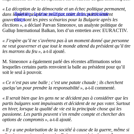
« La déception de la démocratie et un échec politique permanent,
Bulgarie : la crise politique entre dans sa troisième
dans lequel le peuple ne veut pas voter et les partis veulent
phase
gouverner, sont les pires scénarios pour la Bulgarie après les
élections »
, a déclaré Parvan Simeonov, un analyste politique de
Gallup International Balkan, lors d’un entretien avec EURACTIV.
« J’espère qu’il ne s’avérera pas à un moment donné que personne
ne veut gouverner et que tout le monde attend du président qu’il tire
les marrons du feu »
, a-t-il ajouté.
M. Simeonov a également parlé des récentes affirmations selon
lesquelles certains partis renvoient la balle au président pour qu’il
soit le seul à pouvoir.
« Ce n’est pas une balle ; c’est une patate chaude ; ils cherchent
quelqu’un pour prendre la responsabilité »
, a-t-il commenté.
« Il serait bien que les gens ne se décident pas à considérer que les
partis bulgares sont impuissants et décident de ne pas voter. Surtout
en hiver, lorsque la qualité de vie est la principale chose qui les
passionne. Les partis peuvent s’en rendre compte et chercher des
options de compromis »
, a-t-il ajouté.
« Il y a une polarisation de la société à cause de la guerre, même si