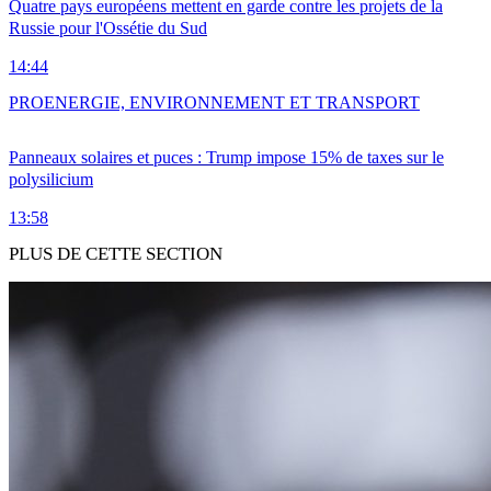
Quatre pays européens mettent en garde contre les projets de la
Russie pour l'Ossétie du Sud
14:44
PRO
ENERGIE, ENVIRONNEMENT ET TRANSPORT
Panneaux solaires et puces : Trump impose 15% de taxes sur le
polysilicium
13:58
PLUS DE CETTE SECTION