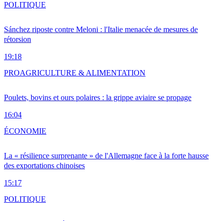
POLITIQUE
Sánchez riposte contre Meloni : l'Italie menacée de mesures de
rétorsion
19:18
PRO
AGRICULTURE & ALIMENTATION
Poulets, bovins et ours polaires : la grippe aviaire se propage
16:04
ÉCONOMIE
La « résilience surprenante » de l'Allemagne face à la forte hausse
des exportations chinoises
15:17
POLITIQUE