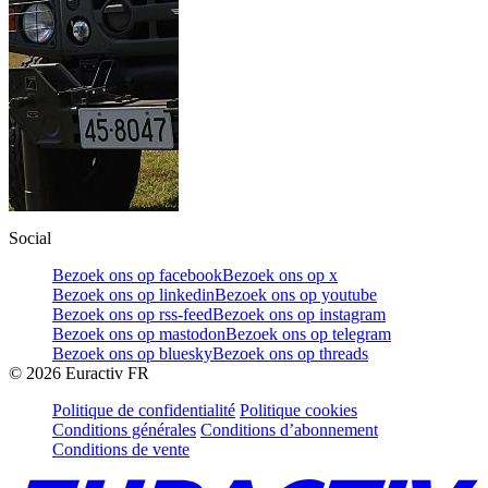
Social
Bezoek ons op facebook
Bezoek ons op x
Bezoek ons op linkedin
Bezoek ons op youtube
Bezoek ons op rss-feed
Bezoek ons op instagram
Bezoek ons op mastodon
Bezoek ons op telegram
Bezoek ons op bluesky
Bezoek ons op threads
©
2026
Euractiv FR
Politique de confidentialité
Politique cookies
Conditions générales
Conditions d’abonnement
Conditions de vente