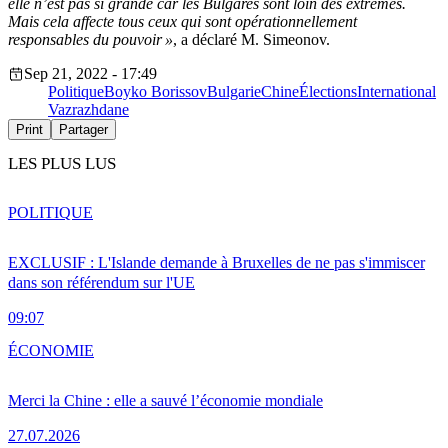
elle n’est pas si grande car les Bulgares sont loin des extrêmes.
Mais cela affecte tous ceux qui sont opérationnellement
responsables du pouvoir »
, a déclaré M. Simeonov.
Sep 21, 2022 - 17:49
Politique
Boyko Borissov
Bulgarie
Chine
Élections
International
Vazrazhdane
Print
Partager
LES PLUS LUS
POLITIQUE
EXCLUSIF : L'Islande demande à Bruxelles de ne pas s'immiscer
dans son référendum sur l'UE
09:07
ÉCONOMIE
Merci la Chine : elle a sauvé l’économie mondiale
27.07.2026