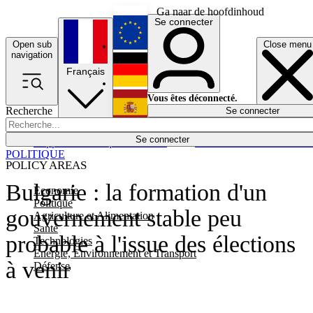
Ga naar de hoofdinhoud
Se connecter
Open sub
Close menu
English
navigation
Français
Deutsch
Vous êtes déconnecté.
Recherche
Se connecter
Español
Lumières éteintes
Se connecter
Rapporteur
Politique
Économie
Newsletters
Evénements
Em
POLITIQUE
POLICY AREAS
Bulgarie : la formation d'un
Economie
Politique
gouvernement stable peu
Agriculture et Alimentation
Santé
probable à l'issue des élections
Technologies
Energie, Environnement et Transport
à venir
Défense