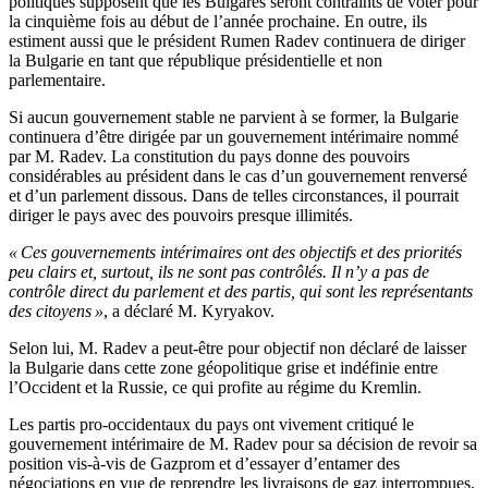
politiques supposent que les Bulgares seront contraints de voter pour
la cinquième fois au début de l’année prochaine. En outre, ils
estiment aussi que le président Rumen Radev continuera de diriger
la Bulgarie en tant que république présidentielle et non
parlementaire.
Si aucun gouvernement stable ne parvient à se former, la Bulgarie
continuera d’être dirigée par un gouvernement intérimaire nommé
par M. Radev. La constitution du pays donne des pouvoirs
considérables au président dans le cas d’un gouvernement renversé
et d’un parlement dissous. Dans de telles circonstances, il pourrait
diriger le pays avec des pouvoirs presque illimités.
« Ces gouvernements intérimaires ont des objectifs et des priorités
peu clairs et, surtout, ils ne sont pas contrôlés. Il n’y a pas de
contrôle direct du parlement et des partis, qui sont les représentants
des citoyens »
, a déclaré M. Kyryakov.
Selon lui, M. Radev a peut-être pour objectif non déclaré de laisser
la Bulgarie dans cette zone géopolitique grise et indéfinie entre
l’Occident et la Russie, ce qui profite au régime du Kremlin.
Les partis pro-occidentaux du pays ont vivement critiqué le
gouvernement intérimaire de M. Radev pour sa décision de revoir sa
position vis-à-vis de Gazprom et d’essayer d’entamer des
négociations en vue de reprendre les livraisons de gaz interrompues.