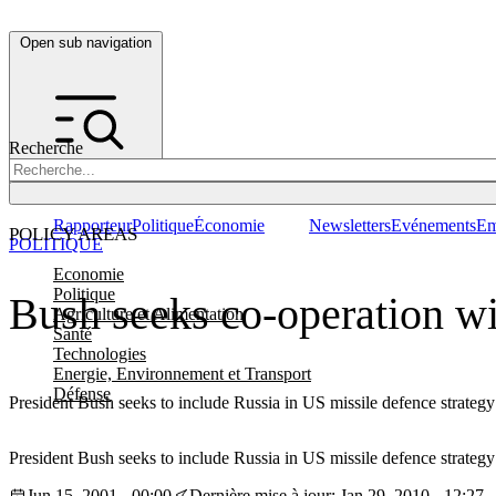
Open sub navigation
Recherche
Rapporteur
Politique
Économie
Newsletters
Evénements
Em
POLICY AREAS
POLITIQUE
Economie
Politique
Bush seeks co-operation wi
Agriculture et Alimentation
Santé
Technologies
Energie, Environnement et Transport
Défense
President Bush seeks to include Russia in US missile defence strateg
President Bush seeks to include Russia in US missile defence strateg
Jun 15, 2001 - 00:00
Dernière mise à jour: Jan 29, 2010 - 12:27