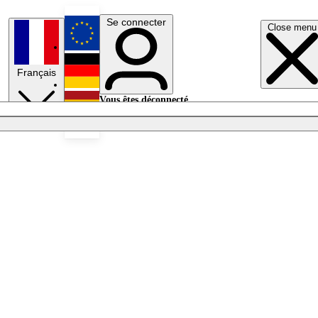
Se connecter
Close menu
English
Français
Deutsch
Vous êtes déconnecté.
Se connecter
Español
Lumières éteintes