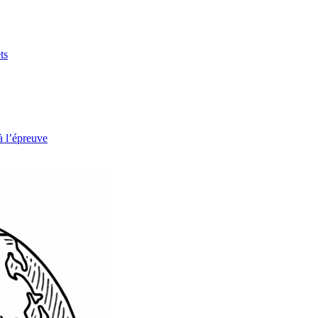
ts
à l’épreuve