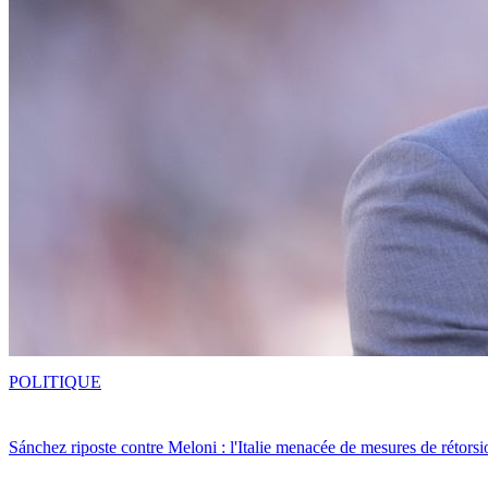
POLITIQUE
Sánchez riposte contre Meloni : l'Italie menacée de mesures de rétorsi