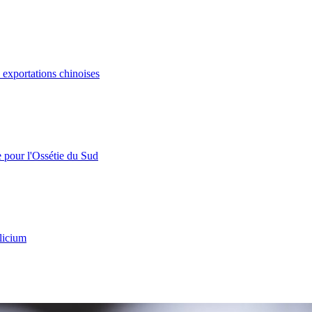
s exportations chinoises
e pour l'Ossétie du Sud
licium