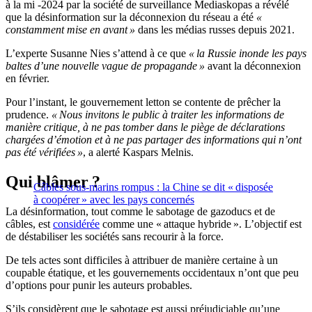
à la mi -2024 par la société de surveillance Mediaskopas a révélé
que la désinformation sur la déconnexion du réseau a été
«
constamment mise en avant »
dans les médias russes depuis 2021.
L’experte Susanne Nies s’attend à ce que
« la Russie inonde les pays
baltes d’une nouvelle vague de propagande »
avant la déconnexion
en février.
Pour l’instant, le gouvernement letton se contente de prêcher la
prudence.
« Nous invitons le public à traiter les informations de
manière critique, à ne pas tomber dans le piège de déclarations
chargées d’émotion et à ne pas partager des informations qui n’ont
pas été vérifiées »
, a alerté Kaspars Melnis.
Qui blâmer ?
Câbles sous-marins rompus : la Chine se dit « disposée
à coopérer » avec les pays concernés
La désinformation, tout comme le sabotage de gazoducs et de
câbles, est
considérée
comme une « attaque hybride ». L’objectif est
de déstabiliser les sociétés sans recourir à la force.
De tels actes sont difficiles à attribuer de manière certaine à un
coupable étatique, et les gouvernements occidentaux n’ont que peu
d’options pour punir les auteurs probables.
S’ils considèrent que le sabotage est aussi préjudiciable qu’une