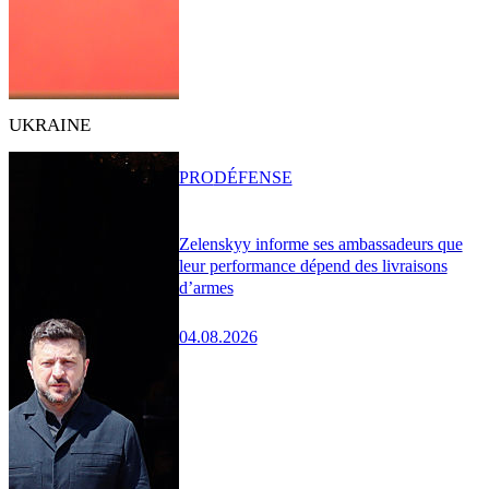
UKRAINE
PRO
DÉFENSE
Zelenskyy informe ses ambassadeurs que
leur performance dépend des livraisons
d’armes
04.08.2026