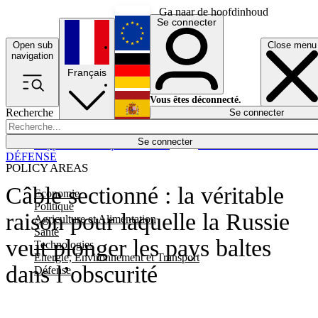
Ga naar de hoofdinhoud
Se connecter
Open sub
Close menu
English
navigation
Français
Deutsch
Vous êtes déconnecté.
Recherche
Se connecter
Español
Lumières éteintes
Se connecter
Rapporteur
Politique
Économie
Newsletters
Evénements
Em
DÉFENSE
POLICY AREAS
Câble sectionné : la véritable
Economie
Politique
raison pour laquelle la Russie
Agriculture et Alimentation
Santé
veut plonger les pays baltes
Technologies
Energie, Environnement et Transport
dans l’obscurité
Défense