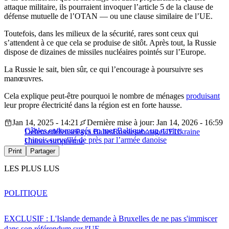
attaque militaire, ils pourraient invoquer l’article 5 de la clause de
défense mutuelle de l’OTAN — ou une clause similaire de l’UE.
Toutefois, dans les milieux de la sécurité, rares sont ceux qui
s’attendent à ce que cela se produise de sitôt. Après tout, la Russie
dispose de dizaines de missiles nucléaires pointés sur l’Europe.
La Russie le sait, bien sûr, ce qui l’encourage à poursuivre ses
manœuvres.
Cela explique peut-être pourquoi le nombre de ménages
produisant
leur propre électricité dans la région est en forte hausse.
Jan 14, 2025 - 14:21
Dernière mise à jour: Jan 14, 2026 - 16:59
Câbles endommagés en mer Baltique : un navire
Défense
défense
Pays Baltes
Russie
sabotage
UE
Ukraine
chinois surveillé de près par l’armée danoise
Union européenne
Print
Partager
LES PLUS LUS
POLITIQUE
EXCLUSIF : L'Islande demande à Bruxelles de ne pas s'immiscer
dans son référendum sur l'UE