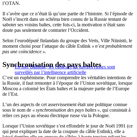
l’OTAN.
Il s’avère que ce n’était là qu’une partie de l’histoire. Si l’épisode de
Noël s’inscrit dans un schéma bien connu de la Russie tentant de
saboter ses voisins baltes, cette fois-ci, la motivation n’était sans
doute pas seulement de contrarier l’Occident.
Selon l’eurodéputé finlandais du groupe des Verts, Ville Niinistö, le
moment choisi pour l’attaque du câble Estlink
« n’est probablement
pas une coïncidence ».
Synchronisation des pays baltes
En mer Baltique, les câbles et les navires russes sont
surveillés par l’intelligence artificielle
C’est un euphémisme. Pour comprendre les véritables intentions de
la Russie, il faut remonter à l’époque de l’Union soviétique, lorsque
Moscou a colonisé les États baltes et la majeure partie de l’Europe
de l’Est.
L’un des aspects de cet asservissement était une politique connue
sous le nom de
« synchronisation des pays baltes »
, qui consistait à
relier ces pays au réseau électrique russe via la Pologne.
Lorsque l’Union soviétique s’est effondrée le jour de Noël 1991 (ce
qui peut expliquer la date de la coupure du câble Estlink), elle a
laissé derrière elle un anneau de câbles à haute tension reliant les