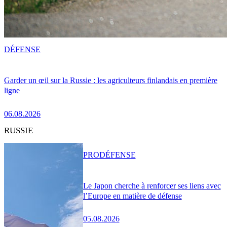
DÉFENSE
Garder un œil sur la Russie : les agriculteurs finlandais en première
ligne
06.08.2026
RUSSIE
PRO
DÉFENSE
Le Japon cherche à renforcer ses liens avec
l’Europe en matière de défense
05.08.2026