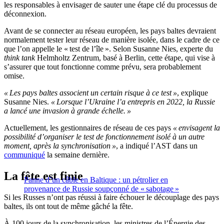
les responsables à envisager de sauter une étape clé du processus de
déconnexion.
Avant de se connecter au réseau européen, les pays baltes devraient
normalement tester leur réseau de manière isolée, dans le cadre de ce
que l’on appelle le « test de l’île ». Selon Susanne Nies, experte du
think tank
Helmholtz Zentrum, basé à Berlin, cette étape, qui vise à
s’assurer que tout fonctionne comme prévu, sera probablement
omise.
« Les pays baltes associent un certain risque à ce test »
, explique
Susanne Nies.
« Lorsque l’Ukraine l’a entrepris en 2022, la Russie
a lancé une invasion à grande échelle. »
Actuellement, les gestionnaires de réseau de ces pays
« envisagent la
possibilité d’organiser le test de fonctionnement isolé à un autre
moment, après la synchronisation »
, a indiqué l’AST dans un
communiqué
la semaine dernière.
La fête est finie
Panne d’un câble en Baltique : un pétrolier en
provenance de Russie soupçonné de « sabotage »
Si les Russes n’ont pas réussi à faire échouer le découplage des pays
baltes, ils ont tout de même gâché la fête.
À 100 jours de la synchronisation, les ministres de l’Énergie des