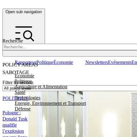
Open sub navigation
Recherche
Rapporteur
Politique
Économie
Newsletters
Evénements
Em
POLICY AREAS
SABOTAGE
Economie
Politique
Filter by section
Agriculture et Alimentation
Santé
Technologies
POLITIQUE
Energie, Environnement et Transport
Défense
Pologne :
Donald Tusk
qualifie
l’explosion