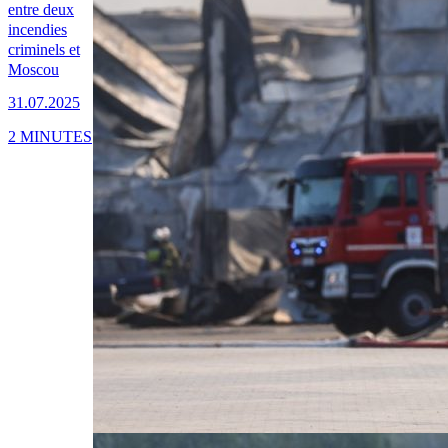
entre deux
incendies
criminels et
Moscou
31.07.2025
2 MINUTES