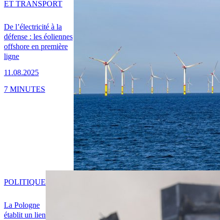
ET TRANSPORT
De l’électricité à la
défense : les éoliennes
offshore en première
ligne
11.08.2025
7 MINUTES
POLITIQUE
La Pologne
établit un lien