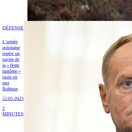
DÉFENSE
L’armée
polonaise
repère un
navire de
la « flotte
fantôme »
russe en
mer
Baltique
22.05.2025
2
MINUTES