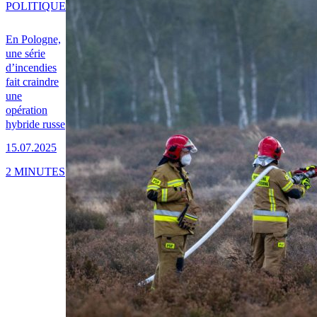
POLITIQUE
En Pologne,
une série
d’incendies
fait craindre
une
opération
hybride russe
15.07.2025
2 MINUTES