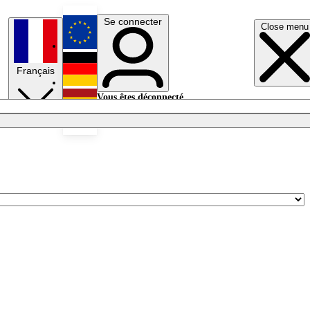
Se connecter
Close menu
English
Français
Deutsch
Vous êtes déconnecté.
Se connecter
Español
Lumières éteintes