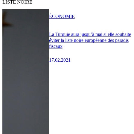
LISTE NOIRE
ÉCONOMIE
La Turquie aura jusqu’à mai si elle souhaite
éviter la liste noire européenne des paradis
fiscaux
17.02.2021