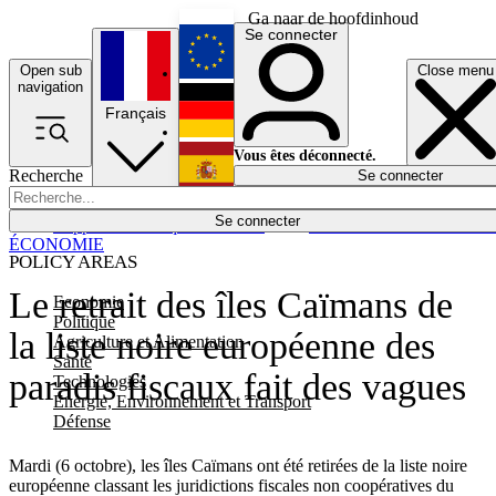
Ga naar de hoofdinhoud
Se connecter
Open sub
Close menu
English
navigation
Français
Deutsch
Vous êtes déconnecté.
Recherche
Se connecter
Español
Lumières éteintes
Se connecter
Rapporteur
Politique
Économie
Newsletters
Evénements
Em
ÉCONOMIE
POLICY AREAS
Le retrait des îles Caïmans de
Economie
Politique
la liste noire européenne des
Agriculture et Alimentation
Santé
paradis fiscaux fait des vagues
Technologies
Energie, Environnement et Transport
Défense
Mardi (6 octobre), les îles Caïmans ont été retirées de la liste noire
européenne classant les juridictions fiscales non coopératives du