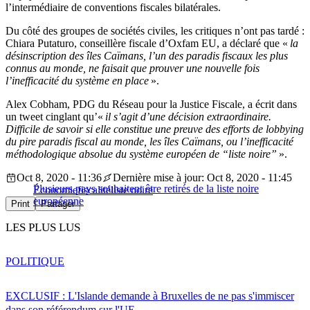
l’intermédiaire de conventions fiscales bilatérales.
Du côté des groupes de sociétés civiles, les critiques n’ont pas tardé :
Chiara Putaturo, conseillère fiscale d’Oxfam EU, a déclaré que «
la
désinscription des îles Caïmans, l’un des paradis fiscaux les plus
connus au monde, ne faisait que prouver une nouvelle fois
l’inefficacité du système en place
».
Alex Cobham, PDG du Réseau pour la Justice Fiscale, a écrit dans
un tweet cinglant qu’«
il s’agit d’une décision extraordinaire.
Difficile de savoir si elle constitue une preuve des efforts de lobbying
du pire paradis fiscal au monde, les îles Caïmans, ou l’inefficacité
méthodologique absolue du système européen de “liste noire”
».
Oct 8, 2020 - 11:36
Dernière mise à jour: Oct 8, 2020 - 11:45
Plusieurs pays souhaitent être retirés de la liste noire
Économie
fiscalité
liste noire
européenne
Print
Partager
LES PLUS LUS
POLITIQUE
EXCLUSIF : L'Islande demande à Bruxelles de ne pas s'immiscer
dans son référendum sur l'UE