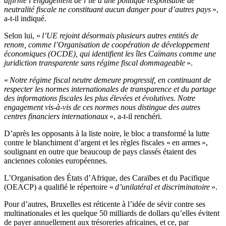
affirme l’engagement de l’île à une politique responsable de
neutralité fiscale ne constituant aucun danger pour d’autres pays
»,
a-t-il indiqué.
Selon lui, «
l’UE rejoint désormais plusieurs autres entités de
renom, comme l’Organisation de coopération de développement
économiques (OCDE), qui identifient les îles Caïmans comme une
juridiction transparente sans régime fiscal dommageable
».
«
Notre régime fiscal neutre demeure progressif, en continuant de
respecter les normes internationales de transparence et du partage
des informations fiscales les plus élevées et évolutives. Notre
engagement vis-à-vis de ces normes nous distingue des autres
centres financiers internationaux
», a-t-il renchéri.
D’après les opposants à la liste noire, le bloc a transformé la lutte
contre le blanchiment d’argent et les règles fiscales « en armes »,
soulignant en outre que beaucoup de pays classés étaient des
anciennes colonies européennes.
L’Organisation des États d’Afrique, des Caraïbes et du Pacifique
(OEACP) a qualifié le répertoire «
d’unilatéral et discriminatoire
».
Pour d’autres, Bruxelles est réticente à l’idée de sévir contre ses
multinationales et les quelque 50 milliards de dollars qu’elles évitent
de payer annuellement aux trésoreries africaines, et ce, par