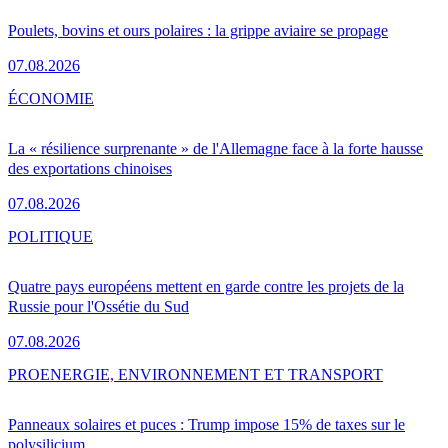
Poulets, bovins et ours polaires : la grippe aviaire se propage
07.08.2026
ÉCONOMIE
La « résilience surprenante » de l'Allemagne face à la forte hausse
des exportations chinoises
07.08.2026
POLITIQUE
Quatre pays européens mettent en garde contre les projets de la
Russie pour l'Ossétie du Sud
07.08.2026
PRO
ENERGIE, ENVIRONNEMENT ET TRANSPORT
Panneaux solaires et puces : Trump impose 15% de taxes sur le
polysilicium