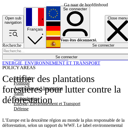
Ga naar de hoofdinhoud
Se connecter
Open sub
Close menu
English
navigation
Français
Deutsch
Vous êtes déconnecté.
Recherche
Se connecter
Español
Lumières éteintes
Se connecter
Rapporteur
Politique
Économie
Newsletters
Evénements
Em
ENERGIE, ENVIRONNEMENT ET TRANSPORT
POLICY AREAS
Certifier des plantations
Economie
Politique
forestières pour lutter contre la
Agriculture et Alimentation
Santé
déforestation
Technologies
Energie, Environnement et Transport
Défense
L’Europe est la deuxième région au monde la plus responsable de la
déforestation, selon un rapport du WWF. Le label environnemental