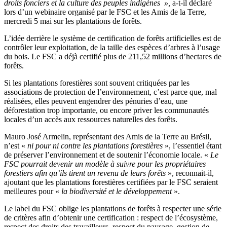
droits fonciers et la culture des peuples indigènes »,
a-t-il déclaré
lors d’un webinaire organisé par le FSC et les Amis de la Terre,
mercredi 5 mai sur les plantations de forêts.
L’idée derrière le système de certification de forêts artificielles est de
contrôler leur exploitation, de la taille des espèces d’arbres à l’usage
du bois.
Le FSC a déjà certifié plus de 211,52 millions d’hectares de
forêts.
Si les plantations forestières sont souvent critiquées par les
associations de protection de l’environnement, c’est parce que, mal
réalisées, elles peuvent engendrer des pénuries d’eau, une
déforestation trop importante, ou encore priver les communautés
locales d’un accès aux ressources naturelles des forêts.
Mauro José Armelin, représentant des Amis de la Terre au Brésil,
n’est «
ni pour ni contre les plantations forestières
», l’essentiel étant
de préserver l’environnement et de soutenir l’économie locale. «
Le
FSC pourrait devenir un modèle à suivre pour les propriétaires
forestiers afin qu’ils tirent un revenu de leurs forêts
», reconnait-il,
ajoutant que les plantations forestières certifiées par le FSC seraient
meilleures pour «
la biodiversité et le développement
».
Le label du FSC oblige les plantations de forêts à respecter une série
de critères afin d’obtenir une certification : respect de l’écosystème,
respect des droits des travailleurs, respect du paysage, gestion de