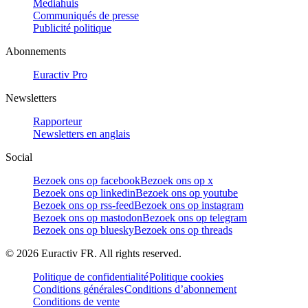
Mediahuis
Communiqués de presse
Publicité politique
Abonnements
Euractiv Pro
Newsletters
Rapporteur
Newsletters en anglais
Social
Bezoek ons op facebook
Bezoek ons op x
Bezoek ons op linkedin
Bezoek ons op youtube
Bezoek ons op rss-feed
Bezoek ons op instagram
Bezoek ons op mastodon
Bezoek ons op telegram
Bezoek ons op bluesky
Bezoek ons op threads
©
2026
Euractiv FR. All rights reserved.
Politique de confidentialité
Politique cookies
Conditions générales
Conditions d’abonnement
Conditions de vente