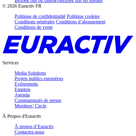
Bezoek ons op bluesky
Bezoek ons op threads
©
2026
Euractiv FR
Politique de confidentialité
Politique cookies
Conditions générales
Conditions d’abonnement
Conditions de vente
Services
Media Solutions
Projets publics européens
Evénements
Emplois
Agenda
Communiqués de presse
Members’ Circle
À Propos d'Euractiv
À propos d’Euractiv
Contactez-nous