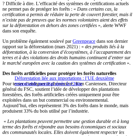
? Difficile à dire. L’efficacité des systèmes de certifications actuels
ne permet pas de protéger les forêts : «
Dans certains cas, la
certification a permis de réduire la perte de couvert forestier, mais il
n’existe pas de preuves que les normes volontaires aient des effets
sur la déforestation en dehors des zones certifiées
», alerte WWF
dans son enquête.
Un problème également soulevé par
Greenpeace
dans son dernier
rapport sur la déforestation (mars 2021) : «
des produits liés à la
déforestation, à la conversion d’écosystèmes, à l’accaparement des
terres et à des violations des droits humains continuent d’entrer sur
le marché européen avec la caution des systèmes de certification
».
Des forêts artificielles pour protéger les forêts naturelles
Déforestation liée aux importations : l’UE deuxième
Pour tenter d’endiguer le phénomène, Kim Carstensen, Directeur
responsable mondial après la Chine
général du FSC, soutient l’idée de développer des plantations
forestières, des forêts artificielles créées uniquement pour être
exploitées dans un but commercial ou environnemental.
Aujourd’hui, elles représentent 3% des forêts dans le monde, mais
produisent 33% du bois utilisé par l’industrie.
«
Les plantations peuvent permettre une gestion durable et à long
terme des forêts et répondre aux besoins économiques et sociaux
des communautés locales. Elles doivent également respecter les