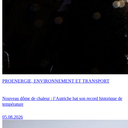
PRO
ENERGIE, ENVIRONNEMENT ET TRANSPORT
Nouveau dôme de chaleur : l’Autriche bat son record historique de
température
05.08.2026