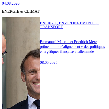
04.08.2026
ENERGIE & CLIMAT
ENERGIE, ENVIRONNEMENT ET
TRANSPORT
Emmanuel Macron et Friedrich Merz
prônent un « réalignement » des politiques
énergétiques française et allemande
08.05.2025