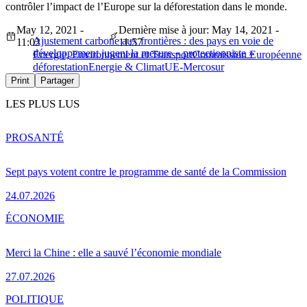
contrôler l’impact de l’Europe sur la déforestation dans le monde.
May 12, 2021 -
Dernière mise à jour: May 14, 2021 -
Ajustement carbone aux frontières : des pays en voie de
11:02
11:57
développement jugent la mesure « protectionniste »
Energie, Environnement et Transport
Commission Européenne
déforestation
Energie & Climat
UE-Mercosur
Print
Partager
LES PLUS LUS
PRO
SANTÉ
Sept pays votent contre le programme de santé de la Commission
24.07.2026
ÉCONOMIE
Merci la Chine : elle a sauvé l’économie mondiale
27.07.2026
POLITIQUE