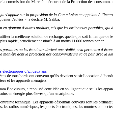
 de la commission du Marché intérieur et de la Protection des consomm
ui s’appuie sur la proposition de la Commission en appelant à l’interopé
quettes dédiées
», a déclaré M. Saliba.
 en ajoutant d’autres produits, tels que les ordinateurs portables, qui 
iliser la meilleure solution de recharge, quelle que soit la marque de le
a plus rapide, actuellement estimée à au moins 11 000 tonnes par an.
 portables ou les écouteurs devient une réalité, cela permettra d’économ
 manière dont la protection des consommateurs va de pair avec la lutte
électroniques d’ici deux ans
éens de tous bords ont convenu qu’ils devaient saisir l’occasion d’étend
ées et les appareils ménagers.
ra Bonvissuto, a repoussé cette idée en soulignant que seuls les apparei
esoins en énergie plus élevés qu’un smartphone.
trainte technique. Les appareils désormais couverts sont les ordinateurs 
s, les radios numériques, les jouets électroniques, les montres connectée