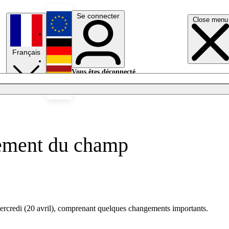
Se connecter
Close menu
English
Français
Deutsch
Vous êtes déconnecté.
Se connecter
Español
Lumières éteintes
ssement du champ
mercredi (20 avril), comprenant quelques changements importants.