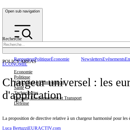
Open sub navigation
Recherche
Rapporteur
Politique
Économie
Newsletters
Evénements
Em
POLICY AREAS
ÉCONOMIE
Economie
Politique
Chargeur universel : les eu
Agriculture et Alimentation
Santé
d'application
Technologies
Energie, Environnement et Transport
Défense
La proposition de directive relative à un chargeur harmonisé pour le
Luca Bertuzzi
EURACTIV.com