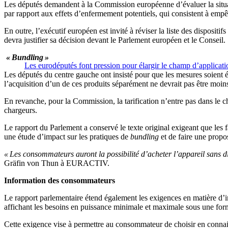
Les députés demandent à la Commission européenne d’évaluer la situation 
par rapport aux effets d’enfermement potentiels, qui consistent à empêc
En outre, l’exécutif européen est invité à réviser la liste des dispositif
devra justifier sa décision devant le Parlement européen et le Conseil.
«
B
undling
»
Les eurodéputés font pression pour élargir le champ d’applicati
Les députés du centre gauche ont insisté pour que les mesures soient é
l’acquisition d’un de ces produits séparément ne devrait pas être moins
En revanche, pour la Commission, la tarification n’entre pas dans le c
chargeurs.
Le rapport du Parlement a conservé le texte original exigeant que les 
une étude d’impact sur les pratiques de
bundling
et de faire une propos
« Les consommateurs auront la possibilité d’acheter l’appareil sans di
Gräfin von Thun à EURACTIV.
Information des consommateurs
Le rapport parlementaire étend également les exigences en matière d’inf
affichant les besoins en puissance minimale et maximale sous une for
Cette exigence vise à permettre au consommateur de choisir en connai