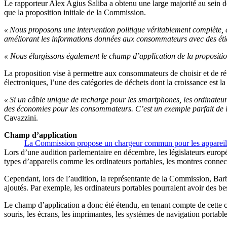
Le rapporteur Alex Agius Saliba a obtenu une large majorité au sein
que la proposition initiale de la Commission.
« Nous proposons une intervention politique véritablement complète, q
améliorant les informations données aux consommateurs avec des éti
« Nous élargissons également le champ d’application de la proposition
La proposition vise à permettre aux consommateurs de choisir et de réut
électroniques, l’une des catégories de déchets dont la croissance est l
« Si un câble unique de recharge pour les smartphones, les ordinateurs
des économies pour les consommateurs. C’est un exemple parfait de la
Cavazzini.
Champ d’application
La Commission propose un chargeur commun pour les appareils 
Lors d’une audition parlementaire en décembre, les législateurs europ
types d’appareils comme les ordinateurs portables, les montres connect
Cependant, lors de l’audition, la représentante de la Commission, Barba
ajoutés. Par exemple, les ordinateurs portables pourraient avoir des b
Le champ d’application a donc été étendu, en tenant compte de cette con
souris, les écrans, les imprimantes, les systèmes de navigation portable