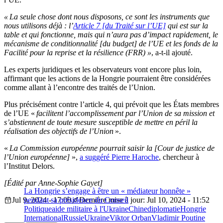
« La seule chose dont nous disposons, ce sont les instruments que
nous utilisons déjà : l’
Article 7 [du Traité sur l’UE]
qui est sur la
table et qui fonctionne, mais qui n’aura pas d’impact rapidement, le
mécanisme de conditionnalité [du budget] de l’UE et les fonds de la
Facilité pour la reprise et la résilience (FRR) »
, a-t-il ajouté.
Les experts juridiques et les observateurs vont encore plus loin,
affirmant que les actions de la Hongrie pourraient être considérées
comme allant à l’encontre des traités de l’Union.
Plus précisément contre l’article 4, qui prévoit que les États membres
de l’UE «
facilitent l’accomplissement par l’Union de sa mission et
s’abstiennent de toute mesure susceptible de mettre en péril la
réalisation des objectifs de l’Union
».
«
La Commission européenne pourrait saisir la [Cour de justice de
l’Union européenne]
»,
a suggéré Pierre Haroche
, chercheur à
l’Institut Delors.
[Édité par Anne-Sophie Gayet]
La Hongrie s’engage à être un « médiateur honnête »
Jul 9, 2024 - 17:00
pendant sa présidence du Conseil
Dernière mise à jour: Jul 10, 2024 - 11:52
Politique
aide militaire à l'Ukraine
Chine
diplomatie
Hongrie
International
Russie
Ukraine
Viktor Orban
Vladimir Poutine