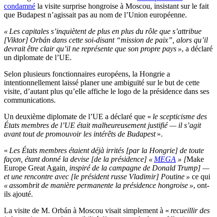
condamné
la visite surprise hongroise à Moscou, insistant sur le fait
que Budapest n’agissait pas au nom de l’Union européenne.
« Les capitales s’inquiètent de plus en plus du rôle que s’attribue
[Viktor] Orbán dans cette soi-disant “mission de paix”, alors qu’il
devrait être clair qu’il ne représente que son propre pays »
, a déclaré
un diplomate de l’UE.
Selon plusieurs fonctionnaires européens, la Hongrie a
intentionnellement laissé planer une ambiguïté sur le but de cette
visite, d’autant plus qu’elle affiche le logo de la présidence dans ses
communications.
Un deuxième diplomate de l’UE a déclaré que «
le scepticisme des
États membres de l’UE était malheureusement justifié — il s’agit
avant tout de promouvoir les intérêts de Budapest
».
«
Les États membres étaient déjà irrités [par la Hongrie] de toute
façon, étant donné la devise [de la présidence] «
MEGA
» [
Make
Europe Great Again
, inspiré de la campagne de Donald Trump] —
et une rencontre avec [le président russe Vladimir] Poutine »
ce qui
« assombrit de manière permanente la présidence hongroise »
, ont-
ils ajouté.
La visite de M. Orbán à Moscou visait simplement à «
recueillir des