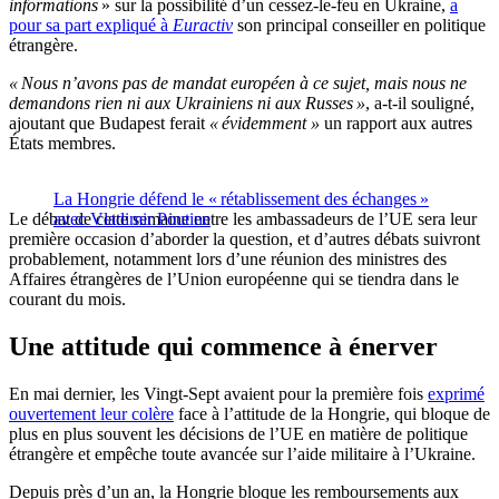
informations
» sur la possibilité d’un cessez-le-feu en Ukraine,
a
pour sa part expliqué à
Euractiv
son principal conseiller en politique
étrangère.
« Nous n’avons pas de mandat européen à ce sujet, mais nous ne
demandons rien ni aux Ukrainiens ni aux Russes »
, a-t-il souligné,
ajoutant que Budapest ferait
« évidemment »
un rapport aux autres
États membres.
La Hongrie défend le « rétablissement des échanges »
Le débat de cette semaine entre les ambassadeurs de l’UE sera leur
avec Vladimir Poutine
première occasion d’aborder la question, et d’autres débats suivront
probablement, notamment lors d’une réunion des ministres des
Affaires étrangères de l’Union européenne qui se tiendra dans le
courant du mois.
Une attitude qui commence à énerver
En mai dernier, les Vingt-Sept avaient pour la première fois
exprimé
ouvertement leur colère
face à l’attitude de la Hongrie, qui bloque de
plus en plus souvent les décisions de l’UE en matière de politique
étrangère et empêche toute avancée sur l’aide militaire à l’Ukraine.
Depuis près d’un an, la Hongrie bloque les remboursements aux