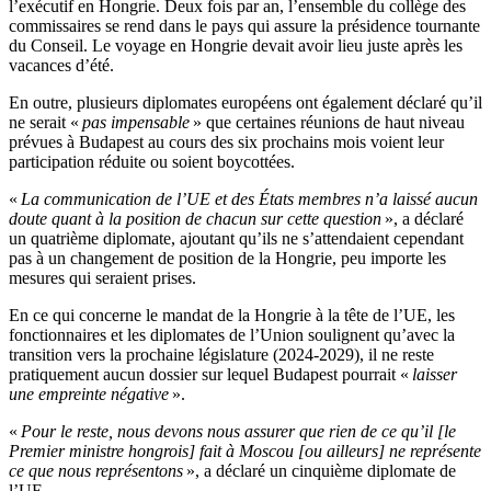
l’exécutif en Hongrie. Deux fois par an, l’ensemble du collège des
commissaires se rend dans le pays qui assure la présidence tournante
du Conseil. Le voyage en Hongrie devait avoir lieu juste après les
vacances d’été.
En outre, plusieurs diplomates européens ont également déclaré qu’il
ne serait «
pas impensable
» que certaines réunions de haut niveau
prévues à Budapest au cours des six prochains mois voient leur
participation réduite ou soient boycottées.
«
La communication de l’UE et des États membres n’a laissé aucun
doute quant à la position de chacun sur cette question
», a déclaré
un quatrième diplomate, ajoutant qu’ils ne s’attendaient cependant
pas à un changement de position de la Hongrie, peu importe les
mesures qui seraient prises.
En ce qui concerne le mandat de la Hongrie à la tête de l’UE, les
fonctionnaires et les diplomates de l’Union soulignent qu’avec la
transition vers la prochaine législature (2024-2029), il ne reste
pratiquement aucun dossier sur lequel Budapest pourrait «
laisser
une empreinte négative
».
«
Pour le reste, nous devons nous assurer que rien de ce qu’il [le
Premier ministre hongrois] fait à Moscou [ou ailleurs] ne représente
ce que nous représentons
», a déclaré un cinquième diplomate de
l’UE.