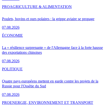
PRO
AGRICULTURE & ALIMENTATION
Poulets, bovins et ours polaires : la grippe aviaire se propage
07.08.2026
ÉCONOMIE
La « résilience surprenante » de l'Allemagne face à la forte hausse
des exportations chinoises
07.08.2026
POLITIQUE
Quatre pays européens mettent en garde contre les projets de la
Russie pour l'Ossétie du Sud
07.08.2026
PRO
ENERGIE, ENVIRONNEMENT ET TRANSPORT