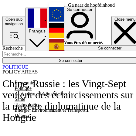
Ga naar de hoofdinhoud
Se connecter
Open sub
Close menu
English
navigation
Français
Deutsch
Vous êtes déconnecté.
Recherche
Se connecter
Español
Lumières éteintes
Se connecter
Rapporteur
Politique
Économie
Newsletters
Evénements
Em
POLITIQUE
POLICY AREAS
Chine, Russie : les Vingt-Sept
Economie
Politique
veulent des éclaircissements sur
Agriculture et Alimentation
Santé
la navette diplomatique de la
Technologies
Energie, Environnement et Transport
Hongrie
Défense