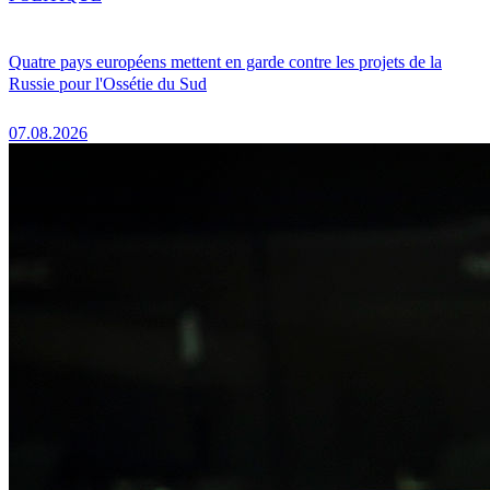
Quatre pays européens mettent en garde contre les projets de la
Russie pour l'Ossétie du Sud
07.08.2026