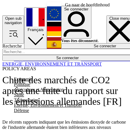
Ga naar de hoofdinhoud
Se connecter
Open sub
Close menu
English
navigation
Français
Deutsch
Vous êtes déconnecté.
Recherche
Se connecter
Español
Lumières éteintes
Se connecter
Rapporteur
Politique
Économie
Newsletters
Evénements
Em
ENERGIE, ENVIRONNEMENT ET TRANSPORT
POLICY AREAS
Chute des marchés de CO2
Economie
Politique
après une fuite du rapport sur
Agriculture et Alimentation
Santé
les émissions allemandes [FR]
Technologies
Energie, Environnement et Transport
Défense
De récents rapports indiquant que les émissions dioxyde de carbone
de l'industrie allemande étaient bien inférieures aux niveaux