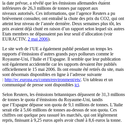
la date prévue, a révélé que les émissions allemandes étaient
inférieures de 26,3 millions de tonnes par rapport aux
niveaux autorisés. Ces informations, que l’agence Reuters a pu
brièvement consulter, ont entraîné la chute des prix du CO2, qui ont
atteint leur niveau de l’année dernière. Deux semaines plus tôt, les
prix avaient déjà chuté en raison d’un rapport selon lequel six autres
Etats membres ne dépassaient pas leur seuil d’allocation (voir
EURACTIV,
2 mai 2006
).
Le site web de l’UE a également publié pendant un temps les
rapports d’émissions d’autres grands pays pollueurs comme le
Royaume-Uni, l’Italie et l’Espagne. Il semble que leur publication
soit également accidentelle car les rapports devaient être publiés
officiellement le 15 mai 2006. Ils ont ensuite été retirés du site, mais
sont désormais disponibles en ligne à l’adresse suivante
:
http://ec.europa.eu/comm/environment/ets/
. Un tableau et un
communiqué de presse sont disponibles
ici
.
Selon Reuters, les émissions britanniques dépassent de 31,3 millions
de tonnes le quota d’émissions du Royaume-Uni, tandis
que l’Espagne dépasse son quota de 9,1 millions de tonnes. L’Italie
serait elle à 5,66 millions de tonnes au-dessus de son quota. Ces
chiffres ont quelque peu rassuré les marchés, qui ont légèrement
repris, finissant à 9,25 euros après avoir chuté à 8,6 euros la tonne.