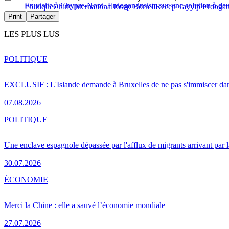
En visite à Chypre-Nord, Erdogan insiste sur une solution à de
Politique
Chine
International
Josep Borrell
Recep Tayyip Erdoga
Print
Partager
LES PLUS LUS
POLITIQUE
EXCLUSIF : L'Islande demande à Bruxelles de ne pas s'immiscer dan
07.08.2026
POLITIQUE
Une enclave espagnole dépassée par l'afflux de migrants arrivant par 
30.07.2026
ÉCONOMIE
Merci la Chine : elle a sauvé l’économie mondiale
27.07.2026