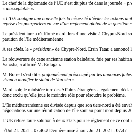
Le chef de la diplomatie de l’UE s’est dit plus tôt dans la journée «
pr
«
inacceptable »
.
«
L’UE souligne une nouvelle fois la nécessité d’éviter les actions unil
reprise des pourparlers en vue d’un règlement global de la question c
Le président turc a réaffirmé mardi lors d’une visite à Chypre-Nord s
partition de l’île méditerranéenne.
A ses côtés, le «
président »
de Chypre-Nord, Ersin Tatar, a annoncé 
La réouverture de cette ancienne station balnéaire, fuie par ses habit
Varosha, a affirmé M. Erdogan.
M. Borrell s’est dit «
profondément préoccupé par les annonces faites 
visant à modifier le statut de Varosha »
.
Mardi soir, le ministère turc des Affaires étrangères a également décl
donc exclu qu’elle joue le moindre rôle pour résoudre le problème.
L’île méditerranéenne est divisée depuis que son tiers-nord a été envah
négociations sur une réunification de l’île sont au point mort depuis 2
L’UE refuse toute solution à deux Etats pour le règlement de ce confli
Jul 21, 2021 - 07:46
Dernière mise à jour: Jul 21, 2021 - 07:47