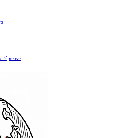
ts
à l’épreuve