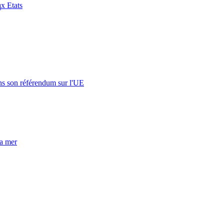
ux Etats
n
s son référendum sur l'UE
la mer