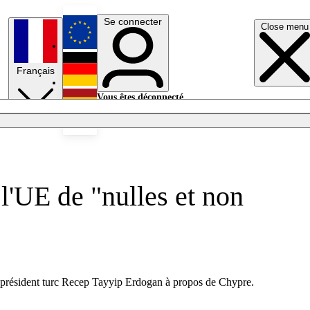
Se connecter
Close menu
English
Français
Deutsch
Vous êtes déconnecté.
Se connecter
Español
Lumières éteintes
 l'UE de "nulles et non
le président turc Recep Tayyip Erdogan à propos de Chypre.