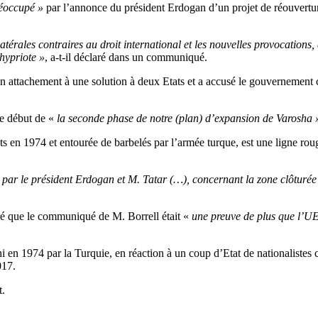
éoccupé »
par l’annonce du président Erdogan d’un projet de réouvertur
atérales contraires au droit international et les nouvelles provocations, 
hypriote »
, a-t-il déclaré dans un communiqué.
on attachement à une solution à deux Etats et a accusé le gouvernement
le début de «
la seconde phase de notre (plan) d’expansion de Varosha 
ants en 1974 et entourée de barbelés par l’armée turque, est une ligne r
par le président Erdogan et M. Tatar (…), concernant la zone clôturée
aré que le communiqué de M. Borrell était «
une preuve de plus que l’UE 
i en 1974 par la Turquie, en réaction à un coup d’Etat de nationalistes c
017.
t.