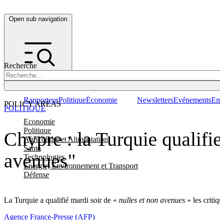
Open sub navigation
Recherche
Rapporteur
Politique
Économie
Newsletters
Evénements
Em
POLICY AREAS
POLITIQUE
Economie
Politique
Chypre : la Turquie qualifie
Agriculture et Alimentation
Santé
avenues"
Technologies
Energie, Environnement et Transport
Défense
La Turquie a qualifié mardi soir de «
nulles et non avenues
» les crit
Agence France-Presse (AFP)