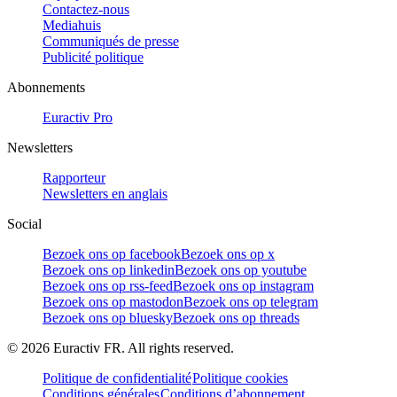
Contactez-nous
Mediahuis
Communiqués de presse
Publicité politique
Abonnements
Euractiv Pro
Newsletters
Rapporteur
Newsletters en anglais
Social
Bezoek ons op facebook
Bezoek ons op x
Bezoek ons op linkedin
Bezoek ons op youtube
Bezoek ons op rss-feed
Bezoek ons op instagram
Bezoek ons op mastodon
Bezoek ons op telegram
Bezoek ons op bluesky
Bezoek ons op threads
©
2026
Euractiv FR. All rights reserved.
Politique de confidentialité
Politique cookies
Conditions générales
Conditions d’abonnement