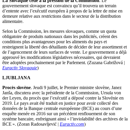
La Slovaquie cède à la pression de la Commission
. Le
gouvernement slovaque est convaincu qu’il trouvera un terrain
d’entente avec l’exécutif européen à propos de la lettre de mise en
demeure relative aux restrictions dans le secteur de la distribution
alimentaire.
Selon la Commission, les mesures slovaques, comme un quota
obligatoire de produits nationaux dans les publicités, créent des
conditions plus avantageuses pour les aliments du pays et
restreignent la liberté des détaillants de décider de leur assortiment et
de l’agencement de leurs surfaces de vente. Le gouvernement a déjà
approuvé les modifications législatives nécessaires, qui devraient
être adoptées prochainement par le Parlement. (Zuzana Gabrižová |
Euractiv Slovaquie
)
LJUBLJANA
Procès slovène
. Jeudi 9 juillet, le Premier ministre slovène, Janez
Janša, discutera avec la présidente de la Commission, Ursula von
der Leyen, du procès que l’exécutif a déposé contre la Slovénie en
2019. Le pays avait été traduit en justice pour avoir collecté des
données de la Banque centrale européenne (BCE) au cours d’une
enquête menée en 2016 sur un précédent renflouement de son
système bancaire, enfreignant ainsi « l’inviolabilité des archives de la
BCE ». (Zoran Radosavljević |
Euractiv.com
)