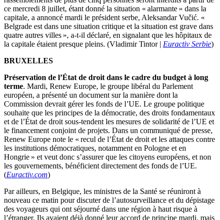
ce mercredi 8 juillet, étant donné la situation « alarmante » dans la
capitale, a annoncé mardi le président serbe, Aleksandar Vučić. «
Belgrade est dans une situation critique et la situation est grave dans
quatre autres villes », a-t-il déclaré, en signalant que les hôpitaux de
la capitale étaient presque pleins. (Vladimir Tintor |
Euractiv Serbie
)
BRUXELLES
Préservation de l’État de droit dans le cadre du budget à long
terme
. Mardi, Renew Europe, le groupe libéral du Parlement
européen, a présenté un document sur la manière dont la
Commission devrait gérer les fonds de l’UE. Le groupe politique
souhaite que les principes de la démocratie, des droits fondamentaux
et de l’État de droit sous-tendent les mesures de solidarité de l’UE et
le financement conjoint de projets. Dans un communiqué de presse,
Renew Europe note le « recul de l’État de droit et les attaques contre
les institutions démocratiques, notamment en Pologne et en
Hongrie » et veut donc s’assurer que les citoyens européens, et non
les gouvernements, bénéficient directement des fonds de l’UE.
(
Euractiv.com
)
Par ailleurs, en Belgique, les ministres de la Santé se réuniront à
nouveau ce matin pour discuter de l’autosurveillance et du dépistage
des voyageurs qui ont séjourné dans une région à haut risque à
l’étranger. Ils avaient déjà donné leur accord de principe mardi, mais