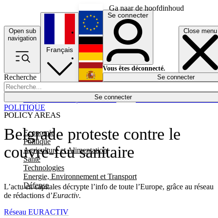
Ga naar de hoofdinhoud
Se connecter
Open sub
Close menu
English
navigation
Français
Deutsch
Vous êtes déconnecté.
Recherche
Se connecter
Español
Lumières éteintes
Se connecter
Rapporteur
Politique
Économie
Newsletters
Evénements
Em
POLITIQUE
POLICY AREAS
Belgrade proteste contre le
Economie
Politique
couvre-feu sanitaire
Agriculture et Alimentation
Santé
Technologies
Energie, Environnement et Transport
Défense
L’actu en capitales décrypte l’info de toute l’Europe, grâce au réseau
de rédactions d’
Euractiv
.
Réseau EURACTIV