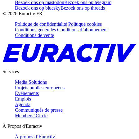
Bezoek ons op mastodon
Bezoek ons op telegram
Bezoek ons op bluesky
Bezoek ons op threads
©
2026
Euractiv FR
Politique de confidentialité
Politique cookies
Conditions générales
Conditions d’abonnement
Conditions de vente
Services
Media Solutions
Projets publics européens
Evénements
Emplois
Agenda
Communiqués de presse
Members’ Circle
À Propos d'Euractiv
À propos d’Euractiv