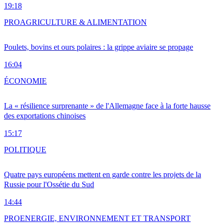
19:18
PRO
AGRICULTURE & ALIMENTATION
Poulets, bovins et ours polaires : la grippe aviaire se propage
16:04
ÉCONOMIE
La « résilience surprenante » de l'Allemagne face à la forte hausse
des exportations chinoises
15:17
POLITIQUE
Quatre pays européens mettent en garde contre les projets de la
Russie pour l'Ossétie du Sud
14:44
PRO
ENERGIE, ENVIRONNEMENT ET TRANSPORT