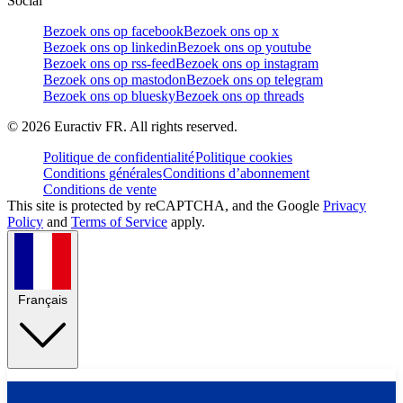
Social
Bezoek ons op facebook
Bezoek ons op x
Bezoek ons op linkedin
Bezoek ons op youtube
Bezoek ons op rss-feed
Bezoek ons op instagram
Bezoek ons op mastodon
Bezoek ons op telegram
Bezoek ons op bluesky
Bezoek ons op threads
©
2026
Euractiv FR. All rights reserved.
Politique de confidentialité
Politique cookies
Conditions générales
Conditions d’abonnement
Conditions de vente
This site is protected by reCAPTCHA, and the Google
Privacy
Policy
and
Terms of Service
apply.
Français