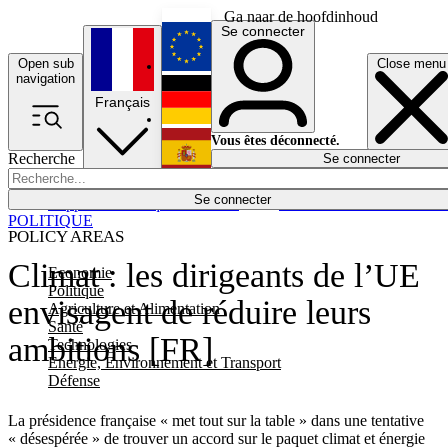
Ga naar de hoofdinhoud
Se connecter
Open sub
Close menu
English
navigation
Français
Deutsch
Vous êtes déconnecté.
Recherche
Se connecter
Español
Lumières éteintes
Se connecter
Rapporteur
Politique
Économie
Newsletters
Evénements
Em
POLITIQUE
POLICY AREAS
Climat : les dirigeants de l’UE
Economie
Politique
envisagent de réduire leurs
Agriculture et Alimentation
Santé
ambitions [FR]
Technologies
Energie, Environnement et Transport
Défense
La présidence française « met tout sur la table » dans une tentative
« désespérée » de trouver un accord sur le paquet climat et énergie