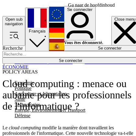
Ga naar de hoofdinhoud
Se connecter
Open sub
Close menu
English
navigation
Français
Deutsch
Vous êtes déconnecté.
Recherche
Se connecter
Español
Lumières éteintes
Se connecter
Rapporteur
Politique
Économie
Newsletters
Evénements
Em
ÉCONOMIE
POLICY AREAS
Cloud computing : menace ou
Economie
Politique
aubaine pour les professionnels
Agriculture et Alimentation
Santé
de l'informatique ?
Technologies
Energie, Environnement et Transport
Défense
Le
cloud computing
modifie la manière dont travaillent les
professionnels de l'informatique. Cette nouvelle technologie va-t-elle