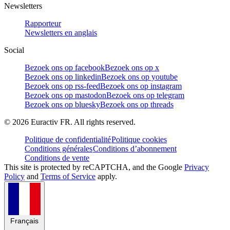
Newsletters
Rapporteur
Newsletters en anglais
Social
Bezoek ons op facebook
Bezoek ons op x
Bezoek ons op linkedin
Bezoek ons op youtube
Bezoek ons op rss-feed
Bezoek ons op instagram
Bezoek ons op mastodon
Bezoek ons op telegram
Bezoek ons op bluesky
Bezoek ons op threads
©
2026
Euractiv FR. All rights reserved.
Politique de confidentialité
Politique cookies
Conditions générales
Conditions d’abonnement
Conditions de vente
This site is protected by reCAPTCHA, and the Google
Privacy
Policy
and
Terms of Service
apply.
Français