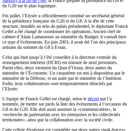
Sarkozy à la fin de l’été
, la France prépare sa présidence du G8 et
du G20 sur le plan logistique.
Fin juillet, l’Elysée a officiellement constitué un secrétariat général
de la présidence française du G20 et du G8. A la tête de cette
structure, installée au sein du palais présidentiel, le diplomate Franck
Gellet a été chargé de coordonner les opérations. Ancien chef de
cabinet d’Alain Lamassoure au ministère du Budget, il connaît bien
ce type d’événements. En juin 2003, il avait été l’un des principaux
artisans du sommet du G8 à Evian.
Celui qui était jusqu’à l’été conseiller à la direction centrale du
renseignement intérieur (DCRI) est entouré de neuf personnes.
Parmi elles, deux viennent du Quai d’Orsay, deux autres du
ministère de l’Économie. Un cinquième est mis à disposition par le
ministère de la Défense, et un autre par le ministère de l’Intérieur.
Enfin, trois collaborateurs sont temporairement détachés par
l’Elysée.
L’équipe de Franck Gellet est chargé, selon le
décret
qui l’a
nommée, de mettre sur pieds la liste des événements à l’occasion du
G8 et du G20. Elle doit aussi assumer la «communication», la
«recherche de partenariats avec les entreprises et les collectivités
territoriales», ainsi que la collaboration avec la société civile.
Cette cellule élyséenne est complétée par deux autres «task-forces»,