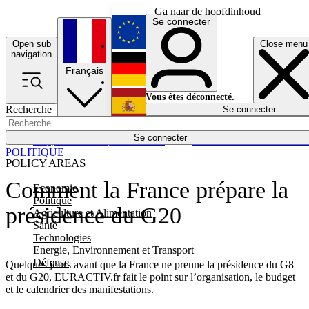
Ga naar de hoofdinhoud
Se connecter
Open sub
Close menu
English
navigation
Français
Deutsch
Vous êtes déconnecté.
Recherche
Se connecter
Español
Lumières éteintes
Se connecter
Rapporteur
Politique
Économie
Newsletters
Evénements
Em
POLITIQUE
POLICY AREAS
Comment la France prépare la
Economie
Politique
présidence du G20
Agriculture et Alimentation
Santé
Technologies
Energie, Environnement et Transport
Défense
Quelques jours avant que la France ne prenne la présidence du G8
et du G20, EURACTIV.fr fait le point sur l’organisation, le budget
et le calendrier des manifestations.