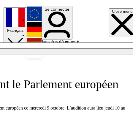
Se connecter
Close menu
English
Français
Deutsch
Vous êtes déconnecté.
Se connecter
Español
Lumières éteintes
nt le Parlement européen
t européen ce mercredi 9 octobre. L’audition aura lieu jeudi 10 au