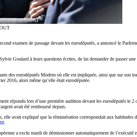
 OUT
econd examen de passage devant les eurodéputés, a annoncé le Parlemen
ylvie Goulard à leurs questions écrites, de lui demander de passer une 
stants des eurodéputés Modem où elle est impliquée, ainsi que sur son t
vier 2016, alors même qu’elle était eurodéputée.
nt répondu lors d’une première audition devant les eurodéputés le 2 oc
’argent avait été remboursé depuis.
n, elle avait expliqué que la rémunération correspondait aux habitudes da
éen
opéenne a exclu mardi de démissionner automatiquement de l’exécutif eur