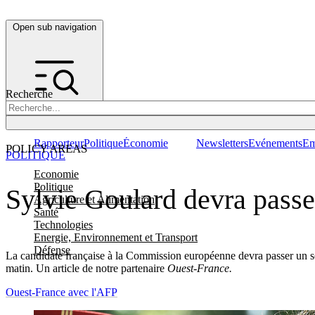
Open sub navigation
Recherche
Rapporteur
Politique
Économie
Newsletters
Evénements
Em
POLICY AREAS
POLITIQUE
Economie
Politique
Sylvie Goulard devra passe
Agriculture et Alimentation
Santé
Technologies
Energie, Environnement et Transport
Défense
La candidate française à la Commission européenne devra passer un s
matin. Un article de notre partenaire
Ouest-France
.
Ouest-France avec l'AFP