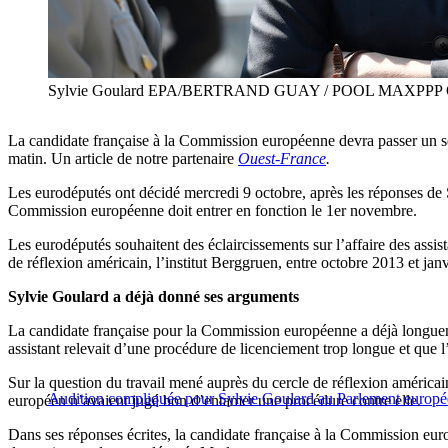
Sylvie Goulard EPA/BERTRAND GUAY / POOL MAXPPP
La candidate française à la Commission européenne devra passer un s
matin. Un article de notre partenaire
Ouest-France
.
Les eurodéputés ont décidé mercredi 9 octobre, après les réponses de S
Commission européenne doit entrer en fonction le 1er novembre.
Les eurodéputés souhaitent des éclaircissements sur l’affaire des assi
de réflexion américain, l’institut Berggruen, entre octobre 2013 et jan
Sylvie Goulard a déjà donné ses arguments
La candidate française pour la Commission européenne a déjà longueme
assistant relevait d’une procédure de licenciement trop longue et que l
Sur la question du travail mené auprès du cercle de réflexion américai
Audition compliquée pour Sylvie Goulard au Parlement europ
européen n’avaient jugé bon d’entamer une procédure contre elle.
Dans ses réponses écrites, la candidate française à la Commission eur