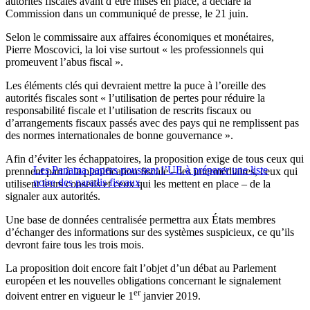
autorités fiscales avant d’être mises en place, a déclaré la
Commission dans un communiqué de presse, le 21 juin.
Selon le commissaire aux affaires économiques et monétaires,
Pierre Moscovici, la loi vise surtout « les professionnels qui
promeuvent l’abus fiscal ».
Les éléments clés qui devraient mettre la puce à l’oreille des
autorités fiscales sont « l’utilisation de pertes pour réduire la
responsabilité fiscale et l’utilisation de rescrits fiscaux ou
d’arrangements fiscaux passés avec des pays qui ne remplissent pas
des normes internationales de bonne gouvernance ».
Afin d’éviter les échappatoires, la proposition exige de tous ceux qui
Les Panama papers poussent l’UE à préparer une liste
prennent part à la planification fiscale – les intermédiaires, ceux qui
noire des paradis fiscaux
utilisent leurs conseils et ceux qui les mettent en place – de la
signaler aux autorités.
Une base de données centralisée permettra aux États membres
d’échanger des informations sur des systèmes suspicieux, ce qu’ils
devront faire tous les trois mois.
La proposition doit encore fait l’objet d’un débat au Parlement
européen et les nouvelles obligations concernant le signalement
er
doivent entrer en vigueur le 1
janvier 2019.