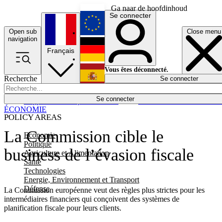
Ga naar de hoofdinhoud
Se connecter
Open sub
Close menu
English
navigation
Français
Deutsch
Vous êtes déconnecté.
Recherche
Se connecter
Español
Lumières éteintes
Se connecter
Rapporteur
Politique
Économie
Newsletters
Evénements
Em
ÉCONOMIE
POLICY AREAS
La Commission cible le
Economie
Politique
business de l’évasion fiscale
Agriculture et Alimentation
Santé
Technologies
Energie, Environnement et Transport
Défense
La Commission européenne veut des règles plus strictes pour les
intermédiaires financiers qui conçoivent des systèmes de
planification fiscale pour leurs clients.