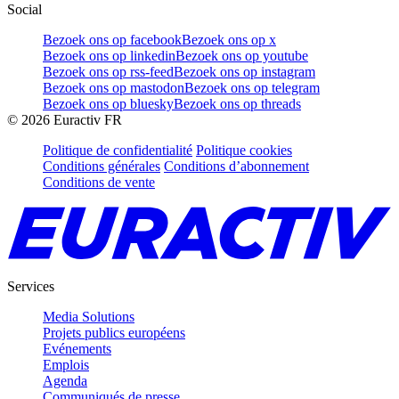
Social
Bezoek ons op facebook
Bezoek ons op x
Bezoek ons op linkedin
Bezoek ons op youtube
Bezoek ons op rss-feed
Bezoek ons op instagram
Bezoek ons op mastodon
Bezoek ons op telegram
Bezoek ons op bluesky
Bezoek ons op threads
©
2026
Euractiv FR
Politique de confidentialité
Politique cookies
Conditions générales
Conditions d’abonnement
Conditions de vente
Services
Media Solutions
Projets publics européens
Evénements
Emplois
Agenda
Communiqués de presse