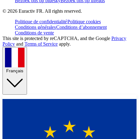
Bezoek ons op bluesky
Bezoek ons op threads
©
2026
Euractiv FR. All rights reserved.
Politique de confidentialité
Politique cookies
Conditions générales
Conditions d’abonnement
Conditions de vente
This site is protected by reCAPTCHA, and the Google
Privacy
Policy
and
Terms of Service
apply.
Français