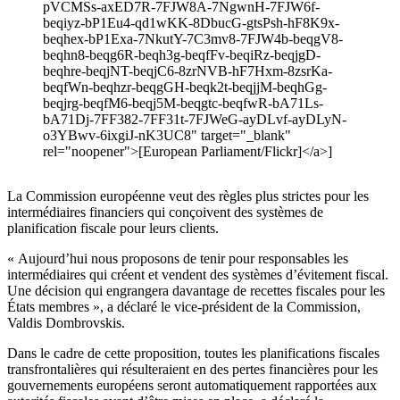
pVCMSs-axED7R-7FJW8A-7NgwnH-7FJW6f-
beqiyz-bP1Eu4-qd1wKK-8DbucG-gtsPsh-hF8K9x-
beqhex-bP1Exa-7NkutY-7C3mv8-7FJW4b-beqgV8-
beqhn8-beqg6R-beqh3g-beqfFv-beqiRz-beqjgD-
beqhre-beqjNT-beqjC6-8zrNVB-hF7Hxm-8zsrKa-
beqfWn-beqhzr-beqgGH-beqk2t-beqjjM-beqhGg-
beqjrg-beqfM6-beqj5M-beqgtc-beqfwR-bA71Ls-
bA71Dj-7FF382-7FF31t-7FJWeG-ayDLvf-ayDLyN-
o3YBwv-6ixgiJ-nK3UC8" target="_blank"
rel="noopener">[European Parliament/Flickr]</a>]
La Commission européenne veut des règles plus strictes pour les
intermédiaires financiers qui conçoivent des systèmes de
planification fiscale pour leurs clients.
« Aujourd’hui nous proposons de tenir pour responsables les
intermédiaires qui créent et vendent des systèmes d’évitement fiscal.
Une décision qui engrangera davantage de recettes fiscales pour les
États membres », a déclaré le vice-président de la Commission,
Valdis Dombrovskis.
Dans le cadre de cette proposition, toutes les planifications fiscales
transfrontalières qui résulteraient en des pertes financières pour les
gouvernements européens seront automatiquement rapportées aux