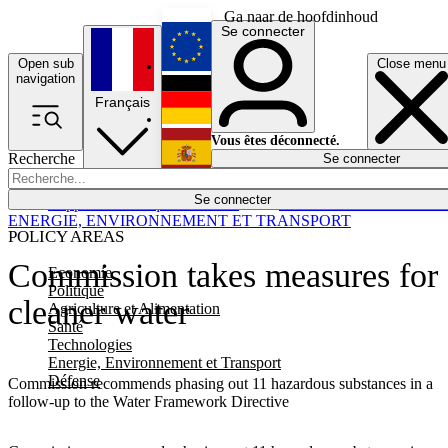
Ga naar de hoofdinhoud
Se connecter
Open sub
Close menu
English
navigation
Français
Deutsch
Vous êtes déconnecté.
Recherche
Se connecter
Español
Lumières éteintes
Se connecter
Rapporteur
Politique
Économie
Newsletters
Evénements
Em
ENERGIE, ENVIRONNEMENT ET TRANSPORT
POLICY AREAS
Commission takes measures for
Economie
Politique
cleaner water
Agriculture et Alimentation
Santé
Technologies
Energie, Environnement et Transport
Défense
Commission recommends phasing out 11 hazardous substances in a
follow-up to the Water Framework Directive