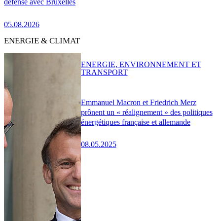
défense avec Bruxelles
05.08.2026
ENERGIE & CLIMAT
ENERGIE, ENVIRONNEMENT ET
TRANSPORT
Emmanuel Macron et Friedrich Merz
prônent un « réalignement » des politiques
énergétiques française et allemande
08.05.2025