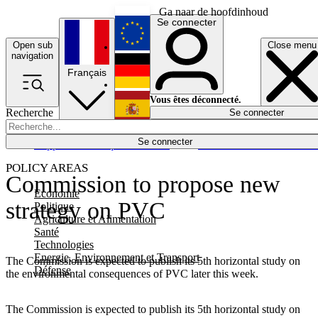
Ga naar de hoofdinhoud
Se connecter
Open sub
Close menu
English
navigation
Français
Deutsch
Vous êtes déconnecté.
Recherche
Se connecter
Español
Lumières éteintes
Se connecter
Rapporteur
Politique
Économie
Newsletters
Evénements
Em
POLICY AREAS
Commission to propose new
Economie
strategy on PVC
Politique
Agriculture et Alimentation
Santé
Technologies
Energie, Environnement et Transport
The Commission is expected to publish its 5th horizontal study on
Défense
the environmental consequences of PVC later this week.
The Commission is expected to publish its 5th horizontal study on