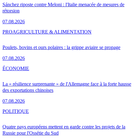
Sánchez riposte contre Meloni : l'Italie menacée de mesures de
rétorsion
07.08.2026
PRO
AGRICULTURE & ALIMENTATION
Poulets, bovins et ours polaires : la grippe aviaire se propage
07.08.2026
ÉCONOMIE
La « résilience surprenante » de l'Allemagne face à la forte hausse
des exportations chinoises
07.08.2026
POLITIQUE
Quatre pays européens mettent en garde contre les projets de la
Russie pour l'Ossétie du Sud