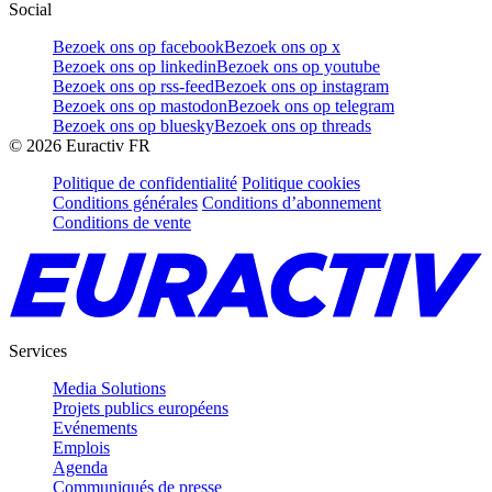
Social
Bezoek ons op facebook
Bezoek ons op x
Bezoek ons op linkedin
Bezoek ons op youtube
Bezoek ons op rss-feed
Bezoek ons op instagram
Bezoek ons op mastodon
Bezoek ons op telegram
Bezoek ons op bluesky
Bezoek ons op threads
©
2026
Euractiv FR
Politique de confidentialité
Politique cookies
Conditions générales
Conditions d’abonnement
Conditions de vente
Services
Media Solutions
Projets publics européens
Evénements
Emplois
Agenda
Communiqués de presse