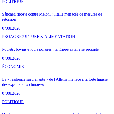
POLITIQUE
Sánchez riposte contre Meloni : l'Italie menacée de mesures de
rétorsion
07.08.2026
PRO
AGRICULTURE & ALIMENTATION
Poulets, bovins et ours polaires : la grippe aviaire se propage
07.08.2026
ÉCONOMIE
La « résilience surprenante » de l'Allemagne face à la forte hausse
des exportations chinoises
07.08.2026
POLITIQUE