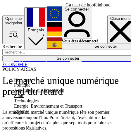
Ga naar de hoofdinhoud
Se connecter
Open sub
Close menu
English
navigation
Français
Deutsch
Vous êtes déconnecté.
Recherche
Se connecter
Español
Lumières éteintes
Se connecter
Rapporteur
Politique
Économie
Newsletters
Evénements
Em
ÉCONOMIE
POLICY AREAS
Le marché unique numérique
Economie
Politique
prend du retard
Agriculture et Alimentation
Santé
Technologies
Energie, Environnement et Transport
Défense
La stratégie du marché unique numérique fête son premier
anniversaire aujourd’hui. Pour l’instant, l’exécutif n’a fait
qu’effleurer le projet et n’a plus que sept mois pour faire ses
propositions législatives.