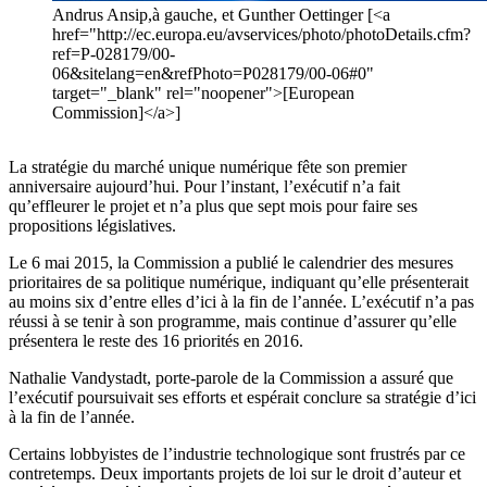
Andrus Ansip,à gauche, et Gunther Oettinger [<a
href="http://ec.europa.eu/avservices/photo/photoDetails.cfm?
ref=P-028179/00-
06&sitelang=en&refPhoto=P028179/00-06#0"
target="_blank" rel="noopener">[European
Commission]</a>]
La stratégie du marché unique numérique fête son premier
anniversaire aujourd’hui. Pour l’instant, l’exécutif n’a fait
qu’effleurer le projet et n’a plus que sept mois pour faire ses
propositions législatives.
Le 6 mai 2015, la Commission a publié le calendrier des mesures
prioritaires de sa politique numérique, indiquant qu’elle présenterait
au moins six d’entre elles d’ici à la fin de l’année. L’exécutif n’a pas
réussi à se tenir à son programme, mais continue d’assurer qu’elle
présentera le reste des 16 priorités en 2016.
Nathalie Vandystadt, porte-parole de la Commission a assuré que
l’exécutif poursuivait ses efforts et espérait conclure sa stratégie d’ici
à la fin de l’année.
Certains lobbyistes de l’industrie technologique sont frustrés par ce
contretemps. Deux importants projets de loi sur le droit d’auteur et