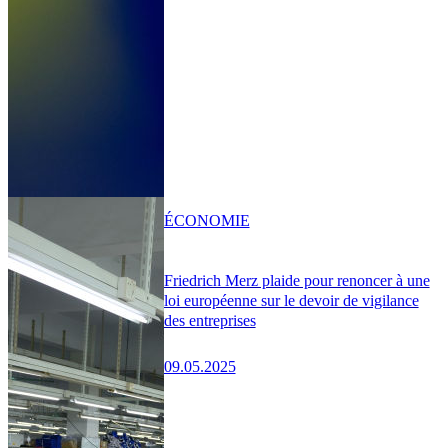
ÉCONOMIE
Friedrich Merz plaide pour renoncer à une
loi européenne sur le devoir de vigilance
des entreprises
09.05.2025