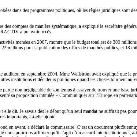
ées dans des programmes politiques, où les règles juridiques sont dest
 rendre des comptes de manière systématique, a expliqué la secrétaire gén
 EURACTIV a pu avoir accès.
ctivités menées en 2007, montre que le budget total est de 300 million
2 millions pour la publication des offres de marchés publics, et 18 milli
ne audition en septembre 2004, Mme Wallström avait expliqué que la prio
 autres institutions et décideurs politiques quand les choses tournent au v
rtie non négligeable de son temps à essayer de trouver une base juridiq
senté sa proposition intitulée « Communiquer sur l’Europe en partenariat
a-t-elle dit. Je savais dès le début qu’un seul mandat ne suffirait pas po
ès importants, a-t-elle ajouté.
 bond en avant, a déclaré la commissaire. C’est un document plutôt ennuye
é nous pourrons affirmer qu’il s’agit d’un accord interinstitutionnel, a-