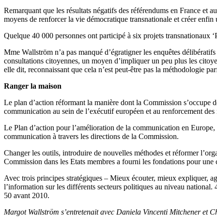
Remarquant que les résultats négatifs des référendums en France et a
moyens de renforcer la vie démocratique transnationale et créer enfin
Quelque 40 000 personnes ont participé à six projets transnationaux ‘Pl
Mme Wallström n’a pas manqué d’égratigner les enquêtes délibératifs – 
consultations citoyennes, un moyen d’impliquer un peu plus les citoyen
elle dit, reconnaissant que cela n’est peut-être pas la méthodologie pa
Ranger la maison
Le plan d’action réformant la manière dont la Commission s’occupe de 
communication au sein de l’exécutif européen et au renforcement des r
Le Plan d’action pour l’amélioration de la communication en Europe, a
communication à travers les directions de la Commission.
Changer les outils, introduire de nouvelles méthodes et réformer l’org
Commission dans les Etats membres a fourni les fondations pour une ci
Avec trois principes stratégiques – Mieux écouter, mieux expliquer, agi
l’information sur les différents secteurs politiques au niveau nationa
50 avant 2010.
Margot Wallström s’entretenait avec Daniela Vincenti Mitchener et C