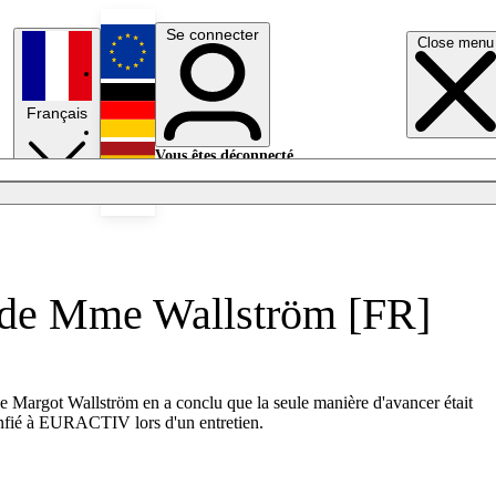
Se connecter
Close menu
English
Français
Deutsch
Vous êtes déconnecté.
Se connecter
Español
Lumières éteintes
se de Mme Wallström [FR]
e Margot Wallström en a conclu que la seule manière d'avancer était
confié à EURACTIV lors d'un entretien.