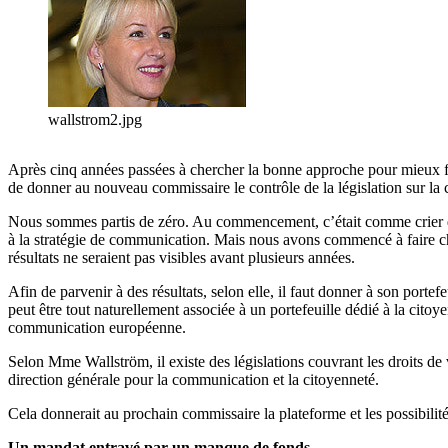
wallstrom2.jpg
Après cinq années passées à chercher la bonne approche pour mieux fa
de donner au nouveau commissaire le contrôle de la législation sur la
Nous sommes partis de zéro. Au commencement, c’était comme crier dan
à la stratégie de communication. Mais nous avons commencé à faire chan
résultats ne seraient pas visibles avant plusieurs années.
Afin de parvenir à des résultats, selon elle, il faut donner à son port
peut être tout naturellement associée à un portefeuille dédié à la cit
communication européenne.
Selon Mme Wallström, il existe des législations couvrant les droits d
direction générale pour la communication et la citoyenneté.
Cela donnerait au prochain commissaire la plateforme et les possibilités 
Un mandat entravé par un manque de fonds.