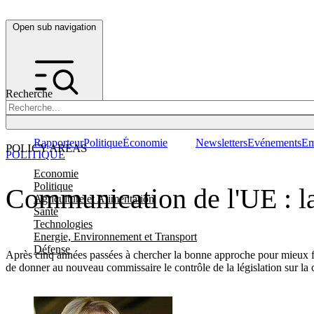
Open sub navigation
Recherche
Rapporteur
Politique
Économie
Newsletters
Evénements
Em
POLICY AREAS
POLITIQUE
Economie
Politique
Communication de l'UE : la
Agriculture et Alimentation
Santé
Technologies
Energie, Environnement et Transport
Défense
Après cinq années passées à chercher la bonne approche pour mieux fa
de donner au nouveau commissaire le contrôle de la législation sur la