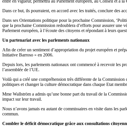
entre en vigueur, permettra au Parlement européen, au Conseil et à l
Dans ce but, ils pourraient, en accord avec les traités, conclure des acc
Dans ses Orientations politique pour la prochaine Commission, ‘Politi
que la prochaine Commission redoublera d’efforts pour assurer une vér
Parlement européen, à l’écoute des citoyens et répondant à leurs questi
Un partenariat avec les parlements nationaux
Afin de créer un sentiment d’appropriation du projet européen et prép
Initiative Barroso » en 2006.
Depuis lors, les parlements nationaux ont commencé à recevoir les prop
l’assemblée de l’UE.
Voilà qui a créé une compréhension très différente de la Commission d
politiques et changer la culture démocratique dans chaque Etat memb
Mme Wallström a admis qu’une bonne part du travail de la Commission 
impact sur leur travail.
Nous n’avons jamais eu autant de commissaires en visite dans les parle
commun.
Combler le déficit démocratique grâce aux consultations citoyen