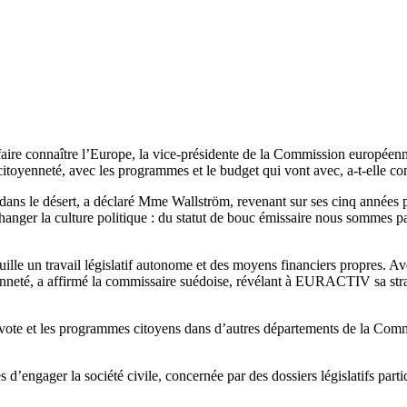
ire connaître l’Europe, la vice-présidente de la Commission européenn
 citoyenneté, avec les programmes et le budget qui vont avec, a-t-elle 
s le désert, a déclaré Mme Wallström, revenant sur ses cinq années pas
ger la culture politique : du statut de bouc émissaire nous sommes passé
efeuille un travail législatif autonome et des moyens financiers propres. 
oyenneté, a affirmé la commissaire suédoise, révélant à EURACTIV sa strat
e vote et les programmes citoyens dans d’autres départements de la Com
d’engager la société civile, concernée par des dossiers législatifs partic