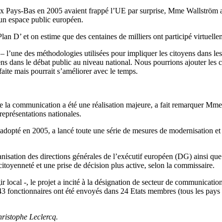
ux Pays-Bas en 2005 avaient frappé l’UE par surprise, Mme Wallström a 
 un espace public européen.
an D’ et on estime que des centaines de milliers ont participé virtuellem
l’une des méthodologies utilisées pour impliquer les citoyens dans les 
s dans le débat public au niveau national. Nous pourrions ajouter les c
rfaite mais pourrait s’améliorer avec le temps.
la communication a été une réalisation majeure, a fait remarquer Mme Wa
eprésentations nationales.
dopté en 2005, a lancé toute une série de mesures de modernisation et d
anisation des directions générales de l’exécutif européen (DG) ainsi que
toyenneté et une prise de décision plus active, selon la commissaire.
r local -, le projet a incité à la désignation de secteur de communicati
l. 43 fonctionnaires ont été envoyés dans 24 Etats membres (tous les pa
hristophe Leclercq.