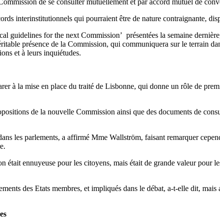
a Commission de se consulter mutuellement et par accord mutuel de conv
ords interinstitutionnels qui pourraient être de nature contraignante, disp
cal guidelines for the next Commission’ présentées la semaine dernière
itable présence de la Commission, qui communiquera sur le terrain dans
ons et à leurs inquiétudes.
arer à la mise en place du traité de Lisbonne, qui donne un rôle de pr
ositions de la nouvelle Commission ainsi que des documents de consultat
ans les parlements, a affirmé Mme Wallström, faisant remarquer cependa
re.
était ennuyeuse pour les citoyens, mais était de grande valeur pour le
ments des Etats membres, et impliqués dans le débat, a-t-elle dit, mais
nes