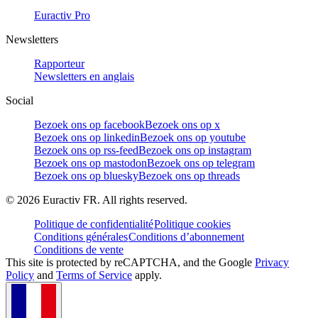
Euractiv Pro
Newsletters
Rapporteur
Newsletters en anglais
Social
Bezoek ons op facebook
Bezoek ons op x
Bezoek ons op linkedin
Bezoek ons op youtube
Bezoek ons op rss-feed
Bezoek ons op instagram
Bezoek ons op mastodon
Bezoek ons op telegram
Bezoek ons op bluesky
Bezoek ons op threads
©
2026
Euractiv FR. All rights reserved.
Politique de confidentialité
Politique cookies
Conditions générales
Conditions d’abonnement
Conditions de vente
This site is protected by reCAPTCHA, and the Google
Privacy
Policy
and
Terms of Service
apply.