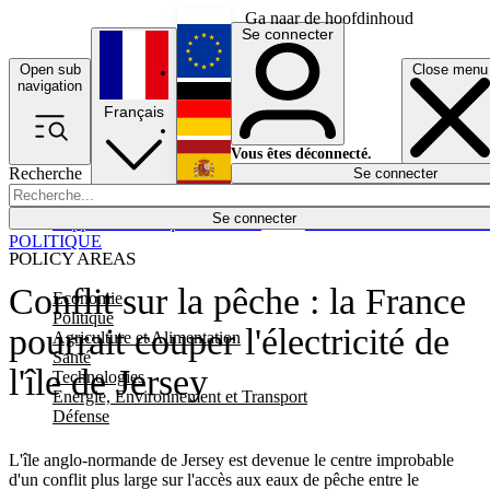
Ga naar de hoofdinhoud
Se connecter
Open sub
Close menu
English
navigation
Français
Deutsch
Vous êtes déconnecté.
Recherche
Se connecter
Español
Lumières éteintes
Se connecter
Rapporteur
Politique
Économie
Newsletters
Evénements
Em
POLITIQUE
POLICY AREAS
Conflit sur la pêche : la France
Economie
Politique
pourrait couper l'électricité de
Agriculture et Alimentation
Santé
l'île de Jersey
Technologies
Energie, Environnement et Transport
Défense
L'île anglo-normande de Jersey est devenue le centre improbable
d'un conflit plus large sur l'accès aux eaux de pêche entre le