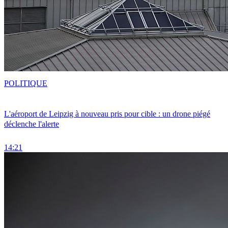
POLITIQUE
L'aéroport de Leipzig à nouveau pris pour cible : un drone piégé
déclenche l'alerte
14:21