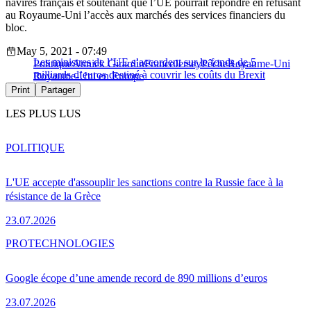
navires français et soutenant que l’UE pourrait répondre en refusant
au Royaume-Uni l’accès aux marchés des services financiers du
bloc.
May 5, 2021 - 07:49
Les ministres de l’UE s’accordent sur le fonds de 5
Politique
Annick Girardin
France
Jersey
Pêche
Royaume-Uni
milliards d’euros destiné à couvrir les coûts du Brexit
Royaume-Uni en Europe
Print
Partager
LES PLUS LUS
POLITIQUE
L'UE accepte d'assouplir les sanctions contre la Russie face à la
résistance de la Grèce
23.07.2026
PRO
TECHNOLOGIES
Google écope d’une amende record de 890 millions d’euros
23.07.2026